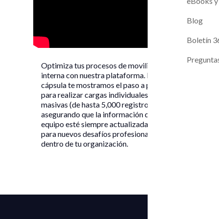
Magneto A
Evaluaci
eBooks y
Contacto
Blog
Próximos L
Boletín 3
Pregunta
Optimiza tus procesos de movilidad
interna con nuestra plataforma. En esta
cápsula te mostramos el paso a paso
para realizar cargas individuales o
masivas (de hasta 5,000 registros),
asegurando que la información de tu
equipo esté siempre actualizada y lista
para nuevos desafíos profesionales
dentro de tu organización.