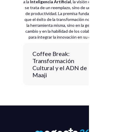
a la
Inteligencia Artificial
, la visión es clara: no
se trata de un reemplazo, sino de una palanca
de productividad. La premisa fundamental es
que el éxito de la transformación no reside en
la herramienta misma, sino en la gestión del
cambio y en la habilidad de los colaboradores
para integrar la innovación en su día a día.
Coffee Break:
Transformación
Cultural y el ADN de
Maaji
En esta entrega de nuestras charlas
Coffee Break
, conversamos con
Sebastián Bolívar
, Director de
Talento y Tecnología en
Maaji
.
Exploramos cómo una de las marcas
más icónicas de Medellín ha logrado
escalar globalmente integrando la
Inteligencia Artificial
y la