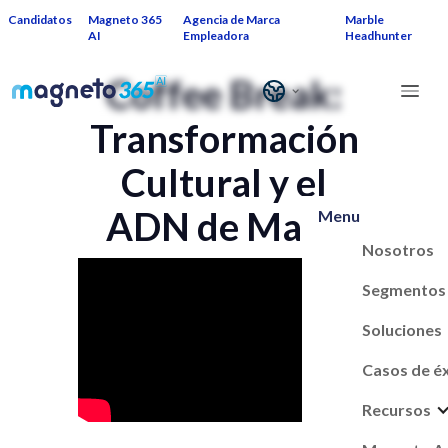
Candidatos
Magneto 365
Agencia de Marca
Marble
AI
Empleadora
Headhunter
Coffee Break:
Transformación
Cultural y el
ADN de Maaji
Menu
Nosotros
Segmentos
Soluciones
Casos de é
Recursos