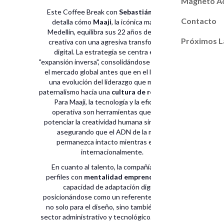
Magneto A
Este Coffee Break con
Sebastián Bolívar
Contacto
detalla cómo
Maaji
, la icónica marca de
Medellín, equilibra sus 22 años de esencia
Próximos L
creativa con una agresiva transformación
digital. La estrategia se centra en una
"expansión inversa", consolidándose primero en
el mercado global antes que en el local, y en
una evolución del liderazgo que migra del
paternalismo hacia una
cultura de resultados
.
Para Maaji, la tecnología y la eficiencia
operativa son herramientas que deben
potenciar la creatividad humana sin limitarla,
asegurando que el ADN de la marca
permanezca intacto mientras escala
internacionalmente.
En cuanto al talento, la compañía busca
perfiles con
mentalidad emprendedora
y
capacidad de adaptación digital,
posicionándose como un referente atractivo
no solo para el diseño, sino también para el
sector administrativo y tecnológico. Respecto