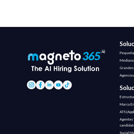
Solu
Pequeña
Mediana
Grandes
Agencias
Solu
Estructu
Marca Em
ATS (App
Agentes V
candidat
Social M