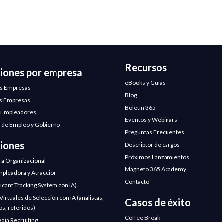
Recursos
ciones por empresa
eBooks y Guías
s Empresas
Blog
s Empresas
Boletín 365
 Empleadores
Eventos y Webinars
 de Empleo y Gobierno
Preguntas Frecuentes
ciones
Descriptor de cargos
Próximos Lanzamientos
ra Organizacional
Magneto 365 Academy
pleadora y Atracción
Contacto
licant Tracking System con IA)
irtuales de Selección con IA (analistas,
Casos de éxito
os, referidos)
Coffee Break
edia Recruiting