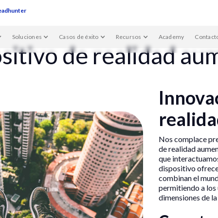
eadhunter
Soluciones
Casos de éxito
Recursos
Academy
Contact
sitivo de realidad a
Innova
realid
Nos complace pres
de realidad aumen
que interactuamos
dispositivo ofrec
combinan el mundo
permitiendo a los
dimensiones de la 