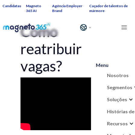
Candidatas
Magneto
Agência Employer
Caçador de talentos de
365 AI
Brand
mármore
Como
reatribuir
vagas?
Menu
Nosotros
Segmentos
Soluções
Histórias de
Recursos