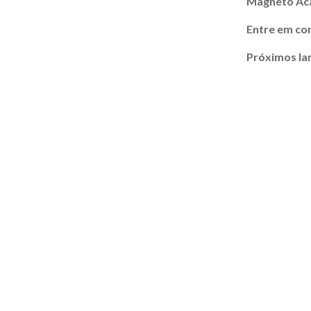
Magneto A
Entre em co
Próximos l