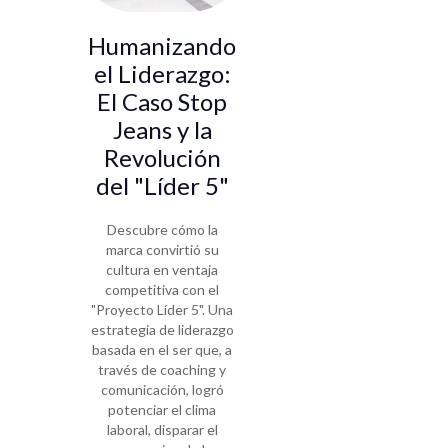
de talento
Humanizando
en sectores
el Liderazgo:
críticos con
El Caso Stop
Inteligencia
Jeans y la
Artificial
Revolución
Descubre cómo la
del "Líder 5"
compañía líder en
energía transformó
Descubre cómo la
su reclutamiento
marca convirtió su
tradicional junto a
cultura en ventaja
Magneto 365.
competitiva con el
Conoce su
"Proyecto Líder 5". Una
estrategia para
estrategia de liderazgo
automatizar la
basada en el ser que, a
selección con
través de coaching y
Inteligencia
comunicación, logró
Artificial, reducir
potenciar el clima
tiempos de
laboral, disparar el
contratación y