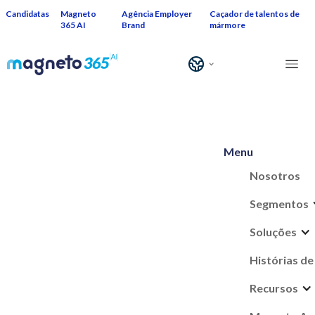
Candidatas
Magneto
Agência Employer
Caçador de talentos de
365 AI
Brand
mármore
Menu
Nosotros
Segmentos
Soluções
Histórias de
Recursos