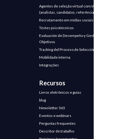
Agentes de seleção virtual com IA
(analistas, candidatos, referências)
Recrutamento em mídias sociais
Testes psicotécnicos
Evaluación de Desempeño y Gestión de
Objetivos
Tracking del Proceso de Selección
Mobilidade interna
Integrações
Recursos
Livros eletrônicos e guias
blog
Newsletter 365
Eventos e webinars
Perguntas frequentes
Descritor de trabalho
Próximos lançamentos