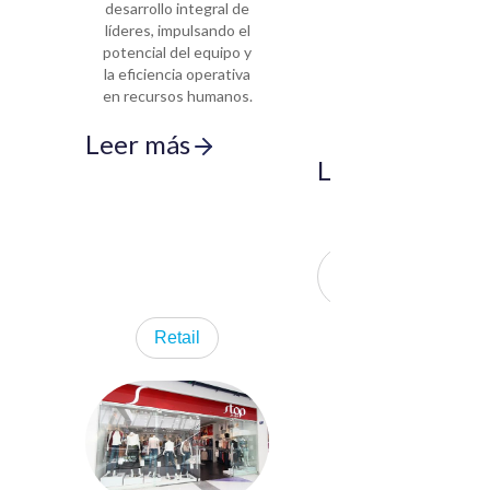
desarrollo integral de
de solo dos
líderes, impulsando el
personas, resuelto
potencial del equipo y
mediante la
la eficiencia operativa
automatización e
en recursos humanos.
inteligencia artificial
de Magneto.
Leer más
Leer más
Petróleo, gas y
minería
Retail
Cómo
Magnex
transformó
la selección