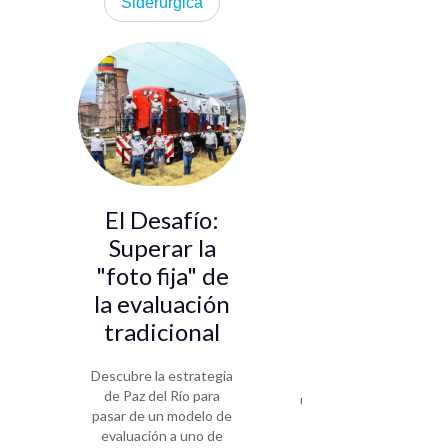
Siderúrgica
Cómo la
Universidad
CES
gestiona la
selección de
2.500
El Desafío:
empleados
Superar la
con solo dos
"foto fija" de
personas
la evaluación
tradicional
Caso de éxito de la
Universidad CES: El
Descubre la estrategia
reto de gestionar
de Paz del Río para
una plantilla de 2.500
pasar de un modelo de
empleados con un
evaluación a uno de
equipo de selección