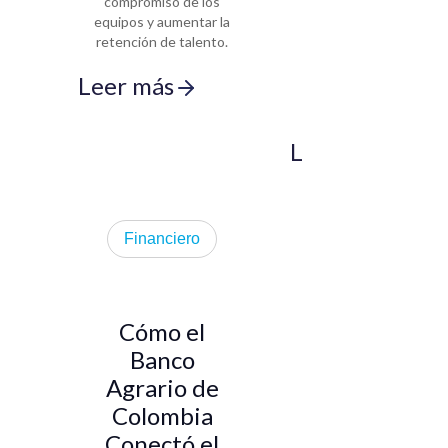
compromiso de los
vencer los desafíos
equipos y aumentar la
de captar talento en
retención de talento.
zonas remotas
mediante procesos
Leer más
impulsados por
datos.
Leer más
Financiero
Cómo el
Banco
Agrario de
Colombia
Conectó el