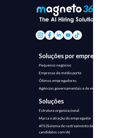
marca
empregadora
na Comfama |
Transformação
de talentos
Soluções por empresa
Bloco Temático
Pequenos negócios
Empresas de médio porte
1: A narrativa
Ótimos empregadores
de Comfama
Agências governamentais e de emprego
Por que “Gerente de Talentos
Soluções
Humanos” e não CHRO
Estrutura organizacional
O primeiro ponto de conversa se
Marca e atração do empregador
concentra na narrativa particular de
ATS (Sistema de rastreamento de
Comfama, que transforma posições
candidatos com IA)
em papéis.