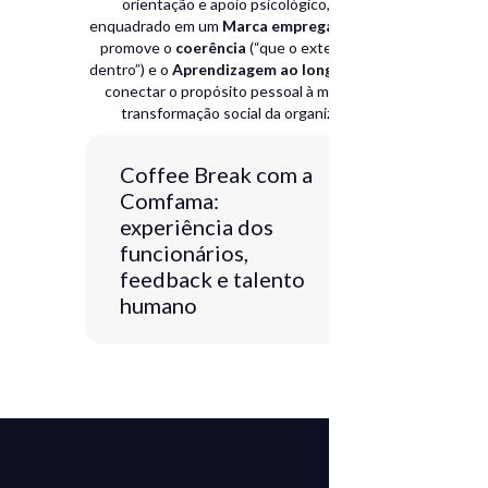
orientação e apoio psicológico, tudo
enquadrado em um
Marca empregadora
que
promove o
coerência
(“que o exterior está
dentro”) e o
Aprendizagem ao longo da vida
conectar o propósito pessoal à missão de
transformação social da organização.
Coffee Break com a
Comfama:
experiência dos
funcionários,
feedback e talento
humano
Coffee Break:
experiência do
funcionário e