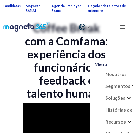
Candidatas
Magneto
Agência Employer
Caçador de talentos de
365 AI
Brand
mármore
Coffee Break
com a Comfama:
experiência dos
funcionários,
Menu
Nosotros
feedback e
Segmentos
talento humano
Soluções
Histórias de
Recursos