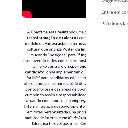
Magneto A
Entre em co
Próximos l
A Comfama está realizando uma profunda
transformação de talentos
com base no
modelo de
Holocracia
e uma nova narrativa
cultural que prioriza
Poder da linguagem
,
mudando “posições” para “funções” e
promovendo redes com um propósito comum.
Um eixo central é o
Experiência do
candidato
, onde implementam o “Feedback
for Life” para candidatos não selecionados,
oferecendo a eles um relatório detalhado dos
pontos fortes e das áreas de oportunidade,
cumprindo assim a responsabilidade social e
atuando como pontes de empregabilidade.
Internamente, o desenvolvimento é baseado
em rotas personalizadas, na priorização da
mobilidade interna e em
Kit de ferramentas
de
liderança flexível que inclui
Coaching
,