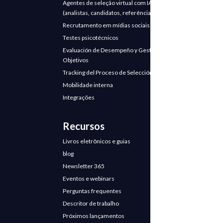
Agentes de seleção virtual com IA
Rumo a uma cultura de redes e
(analistas, candidatos, referências)
conversação
Recrutamento em mídias sociais
O poder das palavras
Testes psicotécnicos
Evaluación de Desempeño y Gestión de
na transformação
Objetivos
cultural
Tracking del Proceso de Selección
Mobilidade interna
A origem: Em 2016, a
Comfama começou a
Integrações
trabalhar na hierarquia, no
afastamento e na conversa
Recursos
sobre liderança.
Livros eletrônicos e guias
O Modelo: Foi adotado o
Holocracia, que promove o
blog
trabalho em redes, células e
Newsletter 365
uma interação mais
Eventos e webinars
orgânica.
Perguntas frequentes
Mudança de idioma: Foi
Descritor de trabalho
decidido renomear
Próximos lançamentos
posições para funções,