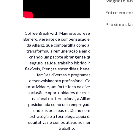
Magneto A
Entre em co
Próximos l
Coffee Break with Magneto apresenta Lisset
Barrero, gerente de compensação e benefícios
da Allianz, que compartilha como a empresa
transformou a remuneração além do salário,
criando um pacote abrangente que inclui
seguro, saúde, trabalho híbrido, horários
flexíveis, licenças estendidas, benefícios para
famílias diversas e programas de
desenvolvimento profissional. Com baixa
rotatividade, um forte foco na diversidade e
inclusão e oportunidades de crescimento
nacional e internacional, a Allianz está
posicionada como uma empregadora líder,
onde as pessoas estão no centro da
estratégia e a tecnologia apoia decisões
equitativas e competitivas no mercado de
trabalho.