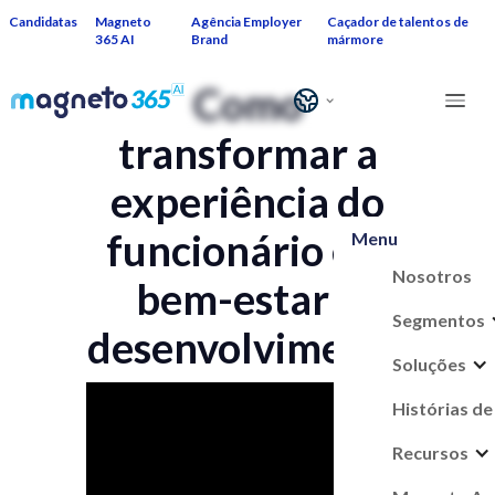
Candidatas
Magneto
Agência Employer
Caçador de talentos de
365 AI
Brand
mármore
Como
transformar a
experiência do
funcionário em
Menu
Nosotros
bem-estar e
Segmentos
desenvolvimento
Soluções
Histórias de
Recursos