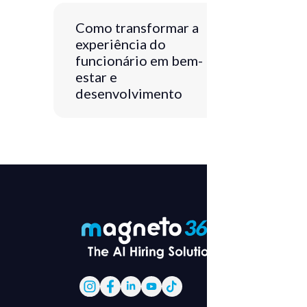
Como transformar a
experiência do
funcionário em bem-
estar e
desenvolvimento
Júlia:
Olá e bem-vindos a todos
neste novo episódio de Coffee
Break! Hoje, temos um convidado
muito especial que falará conosco
sobre como passamos desse salário
para a experiência, como os
benefícios que criam lealdade nas
organizações. Acompanhe-nos por
aqui
Liz Barrero, que agora é
gerente de remuneração e
benefícios da empresa Allianz
, e
com quem vamos conversar um
pouco mais sobre isso. Liz, bem-
vinda! Como você está?