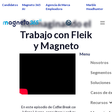
Candidatos
Magneto 365
Agencia de Marca
Marble
AI
Empleadora
Headhunter
Reimaginando el
Trabajo con Fleik
y Magneto
Menu
Nosotros
Segmentos
Soluciones
Casos de é
Recursos
En este episodio de
Coffee Break con Magneto
,
Juliana Lévano, consultora y cofundadora de