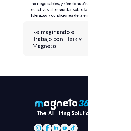
no negociables, y siendo auténticos y
proactivos al preguntar sobre la cultura,
liderazgo y condiciones de la empresa.
Reimaginando el
Trabajo con Fleik y
Magneto
Eje 1: Presentación y contexto
JULIA:
Hola y bienvenidos a todos a
este nuevo episodio de
Coffee Break
con Magneto
. Hoy tenemos una
invitada súper especial que nos va a
estar hablando de esa cultura
organizacional que queremos lograr.
Además, a esta edición de nuestro
podcast decidimos llamarla
Change
Makers
. La cultura organizacional es
50-50 y a lo largo de este episodio
vamos a estar conociendo por qué