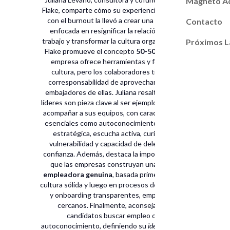
Magneto A
Flake, comparte cómo su experiencia personal
con el burnout la llevó a crear una empresa
Contacto
enfocada en resignificar la relación con el
trabajo y transformar la cultura organizacional.
Próximos L
Flake promueve el concepto
50-50
, donde la
empresa ofrece herramientas y fomenta
cultura, pero los colaboradores tienen la
corresponsabilidad de aprovecharlas y ser
embajadores de ellas. Juliana resalta que los
líderes son pieza clave al ser ejemplo, inspirar y
acompañar a sus equipos, con características
esenciales como autoconocimiento, claridad
estratégica, escucha activa, curiosidad,
vulnerabilidad y capacidad de delegar con
confianza. Además, destaca la importancia de
que las empresas construyan una
marca
empleadora genuina
, basada primero en una
cultura sólida y luego en procesos de selección
y onboarding transparentes, empáticos y
cercanos. Finalmente, aconseja a los
candidatos buscar empleo con
autoconocimiento, definiendo su
ideal job
y sus