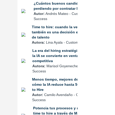
¿Cuántos buenos candidatos estás
perdiendo por contratar lento?
Autor:
Andrés Mateo - Customer
Success
Time to hire: cuando la velocidad
también es una decisión estratégica
de talento
Autora:
Lina Ayala - Customer Success
La era del hiring estratégico: cuando
la IA se convierte en ventaja
competitiva
Autora:
Marisol Goyeneche - Customer
Success
Menos tiempo, mejores decisiones:
cómo la IA reduce hasta 50% el Time
to Hire
Autor:
Camilo Avendaño - Customer
Success
Potencia tus procesos y reduce el
time to hire a través de Magneto365