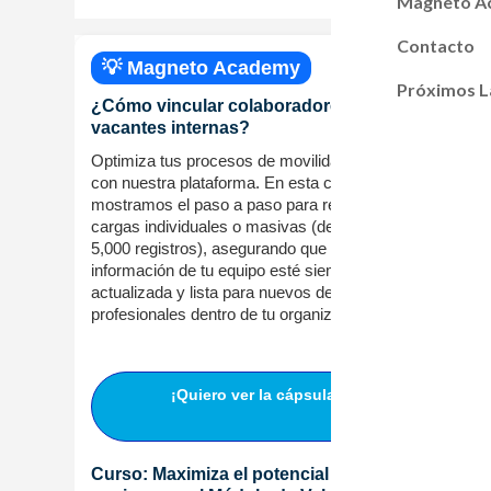
Magneto A
Contacto
💡 Magneto Academy
Próximos L
¿Cómo vincular colaboradores a
vacantes internas?
Optimiza tus procesos de movilidad interna
con nuestra plataforma. En esta cápsula te
mostramos el paso a paso para realizar
cargas individuales o masivas (de hasta
5,000 registros), asegurando que la
información de tu equipo esté siempre
actualizada y lista para nuevos desafíos
profesionales dentro de tu organización.
¡Quiero ver la cápsula!
Curso: Maximiza el potencial de tu