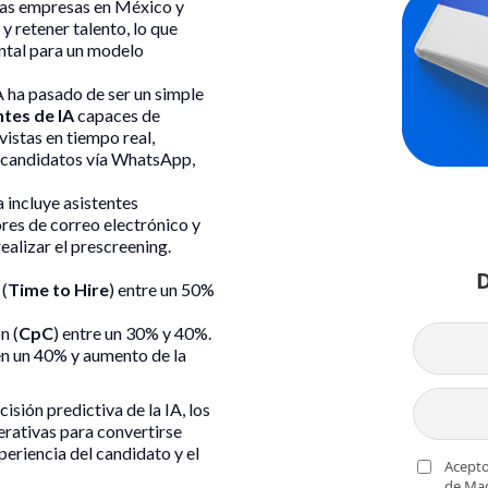
 las empresas en México y
y retener talento, lo que
ental para un modelo
IA ha pasado de ser un simple
tes de IA
capaces de
vistas en tiempo real,
 candidatos vía WhatsApp,
a incluye asistentes
es de correo electrónico y
ealizar el prescreening.
(
Time to Hire
) entre un 50%
n (
CpC
) entre un 30% y 40%.
en un 40% y aumento de la
ecisión predictiva de la IA, los
erativas para convertirse
eriencia del candidato y el