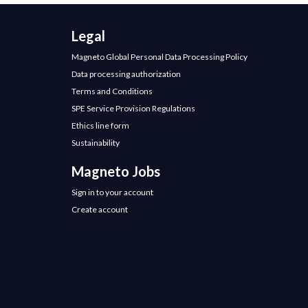
Legal
Magneto Global Personal Data Processing Policy
Data processing authorization
Terms and Conditions
SPE Service Provision Regulations
Ethics line form
Sustainability
Magneto Jobs
Sign in to your account
Create account