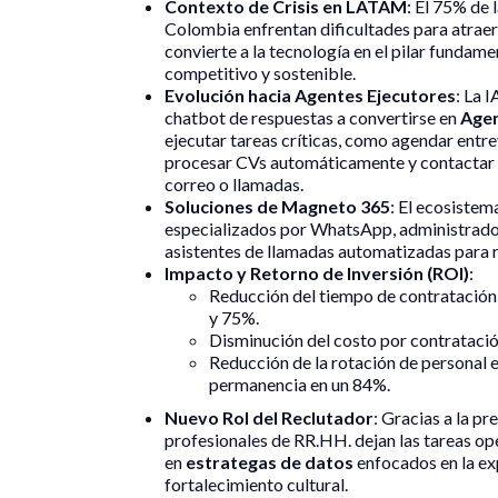
Contexto de Crisis en LATAM
: El 75% de
Colombia enfrentan dificultades para atraer 
convierte a la tecnología en el pilar fundam
competitivo y sostenible.
Evolución hacia Agentes Ejecutores
: La 
chatbot de respuestas a convertirse en
Agen
ejecutar tareas críticas, como agendar entre
procesar CVs automáticamente y contactar
correo o llamadas.
Soluciones de Magneto 365
: El ecosistem
especializados por WhatsApp, administrador
asistentes de llamadas automatizadas para r
Impacto y Retorno de Inversión (ROI)
:
Reducción del tiempo de contratación 
y 75%.
Disminución del costo por contratació
Reducción de la rotación de personal 
permanencia en un 84%.
Nuevo Rol del Reclutador
: Gracias a la pr
profesionales de RR.HH. dejan las tareas op
en
estrategas de datos
enfocados en la exp
fortalecimiento cultural.