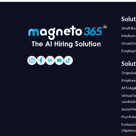
Solu
Small Bu
Medium-
Great E
Employm
Solut
Organiza
Employer
ATS (Appl
Virtual S
candidate
Social M
Psychote
Evaluaci
Objetivo