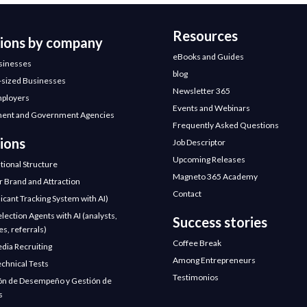
Resources
tions by company
eBooks and Guides
sinesses
blog
sized Businesses
Newsletter 365
mployers
Events and Webinars
ent and Government Agencies
Frequently Asked Questions
ions
Job Descriptor
Upcoming Releases
tional Structure
Magneto 365 Academy
 Brand and Attraction
Contact
icant Tracking System with AI)
election Agents with AI (analysts,
Success stories
s, referrals)
Coffee Break
edia Recruiting
Among Entrepreneurs
chnical Tests
Testimonios
ón de Desempeño y Gestión de
s