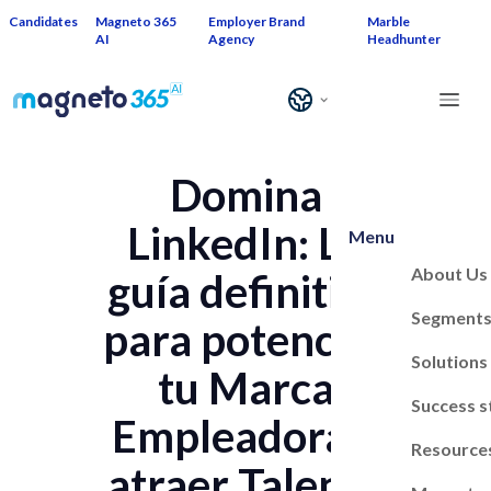
Candidates
Magneto 365
Employer Brand
Marble
AI
Agency
Headhunter
Domina
LinkedIn: La
Menu
About Us
guía definitiva
Segment
para potenciar
Solutions
tu Marca
Success s
Empleadora y
Resource
atraer Talento