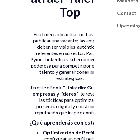
Magneto
Top
Contact
Upcoming
En el mercado actual, no basta con
publicar una vacante; las empresas
deben ser visibles, auténticas y
referentes en su sector. Para una
Pyme, LinkedIn es la herramienta más
poderosa para competir por el mejor
talento y generar conexiones
estratégicas.
En este eBook,
"LinkedIn: Guía para
empresas y líderes"
, te revelamos
las tácticas para optimizar tu
presencia digital y construir una
reputación que inspire confianza.
¿Qué aprenderás con esta guía?
Optimización de Perfil:
Cómo
configurar un perfil personal y