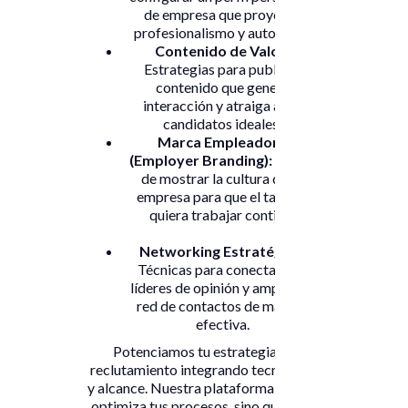
de empresa que proyecte
profesionalismo y autoridad.
Contenido de Valor:
Estrategias para publicar
contenido que genere
interacción y atraiga a los
candidatos ideales.
Marca Empleadora
(Employer Branding):
El arte
de mostrar la cultura de tu
empresa para que el talento
quiera trabajar contigo.
Networking Estratégico:
Técnicas para conectar con
líderes de opinión y ampliar tu
red de contactos de manera
efectiva.
Potenciamos tu estrategia de
reclutamiento integrando tecnología
y alcance. Nuestra plataforma no solo
optimiza tus procesos, sino que hace