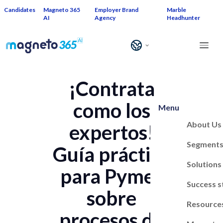
Candidates
Magneto 365
Employer Brand
Marble
AI
Agency
Headhunter
¡Contrata
como los
Menu
About Us
expertos!
Segment
Guía práctica
Solutions
para Pymes
Success s
sobre
Resource
procesos de