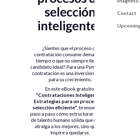
Magneto
selección
Contact
inteligentes
Upcoming
¿Sientes que el proceso de
contratación consume demasiado
tiempo o que no siempre llega el
candidato ideal? Para una Pyme, cada
contratación es una inversión crítica
para su crecimiento.
En este eBook gratuito,
"Contrataciones Inteligentes:
Estrategias para un proceso de
selección eficiente"
, te enseñamos
paso a paso cómo estructurar un área
de talento humano sólida que no solo
atraiga a los mejores, sino que los
inspire a quedarse.