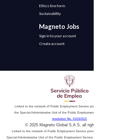
Ethics line form
Sustainability
Magneto Jobs
Sign in to your account
Create account
Linked to the network of Public Employment Service providers. Authorized by
the Special Administrative Unit of the Public Employment Service according to
resolution No. 0333/022
© 2025 Magneto Global S.A.S, all rights reserved
Linked to the network of Public Employment Service providers. Authorized by the
Special Administrative Unit of the Public Employment Service according to
resolution No.