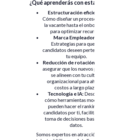
¿Qué aprenderás con esta guía?
Estructuración eficiente:
Cómo diseñar un proceso desde
la vacante hasta el onboarding
para optimizar recursos.
Marca Empleadora:
Estrategias para que los
candidatos deseen pertenecer a
tu equipo.
Reducción de rotación:
Cómo
asegurar que los nuevos perfiles
se alineen con tu cultura
organizacional para ahorrar
costos a largo plazo.
Tecnología e IA:
Descubre
cómo herramientas modernas
pueden hacer el ranking de
candidatos por ti, facilitando la
toma de decisiones basada en
datos.
Somos expertos en atracción de