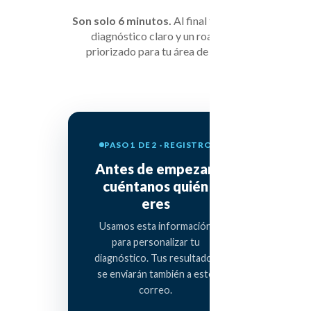
Son solo 6 minutos.
Al final tendrás un
diagnóstico claro y un roadmap
priorizado para tu área de RRHH.
PASO 1 DE 2 · REGISTRO
Antes de empezar,
cuéntanos quién
eres
Usamos esta información
para personalizar tu
diagnóstico. Tus resultados
se enviarán también a este
correo.