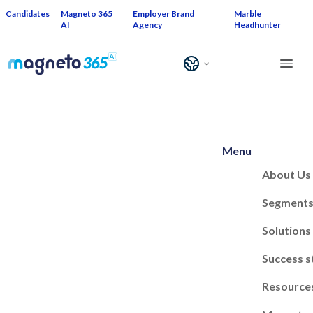
Candidates
Magneto 365
Employer Brand
Marble
AI
Agency
Headhunter
Menu
About Us
Segment
Solutions
Success s
Resource