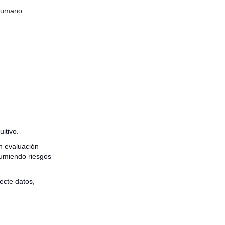
 humano.
itivo.
in evaluación
sumiendo riesgos
ecte datos,