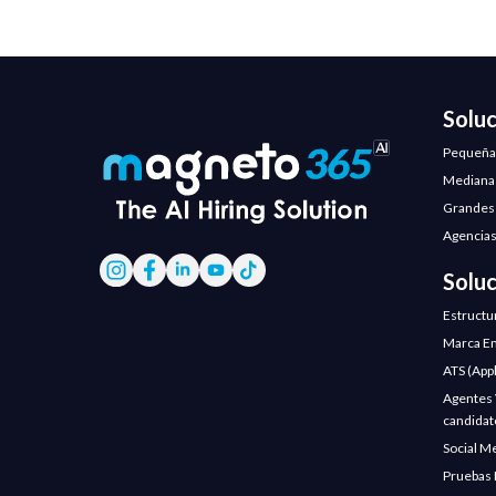
Solu
Pequeña
Mediana
Grandes
Agencias
Solu
Estructu
Marca Em
ATS (App
Agentes V
candidat
Social M
Pruebas 