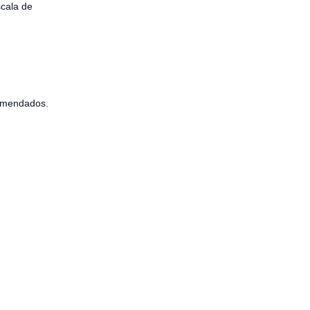
scala de
comendados.