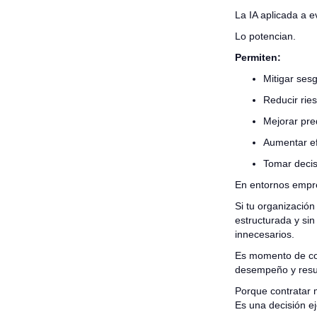
La IA aplicada a e
Lo potencian.
Permiten:
Mitigar ses
Reducir ries
Mejorar pr
Aumentar ef
Tomar decis
En entornos empres
Si tu organización
estructurada y si
innecesarios.
Es momento de con
desempeño y resu
Porque contratar 
Es una decisión ej