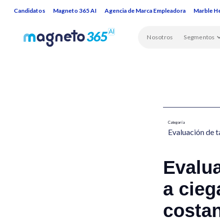
Candidatos
Magneto 365 AI
Agencia de Marca Empleadora
Marble H
Nosotros
Segmentos
Categoría
Evaluación de t
Evalua
a cieg
costan