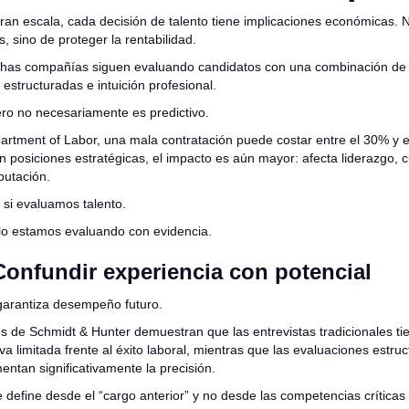
an escala, cada decisión de talento tiene implicaciones económicas. N
, sino de proteger la rentabilidad.
has compañías siguen evaluando candidatos con una combinación de 
 estructuradas e intuición profesional.
ro no necesariamente es predictivo.
artment of Labor, una mala contratación puede costar entre el 30% y e
n posiciones estratégicas, el impacto es aún mayor: afecta liderazgo, c
putación.
 si evaluamos talento.
 lo estamos evaluando con evidencia.
 Confundir experiencia con potencial
 garantiza desempeño futuro.
es de Schmidt & Hunter demuestran que las entrevistas tradicionales t
va limitada frente al éxito laboral, mientras que las evaluaciones estru
ntan significativamente la precisión.
e define desde el “cargo anterior” y no desde las competencias críticas 