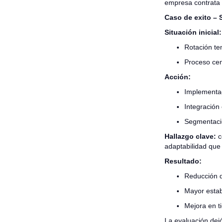
empresa contrata 
Caso de exito – S
Situación inicial:
Rotación te
Proceso cen
Acción:
Implementac
Integración 
Segmentació
Hallazgo clave:
c
adaptabilidad que
Resultado:
Reducción d
Mayor estab
Mejora en ti
La evaluación dejó