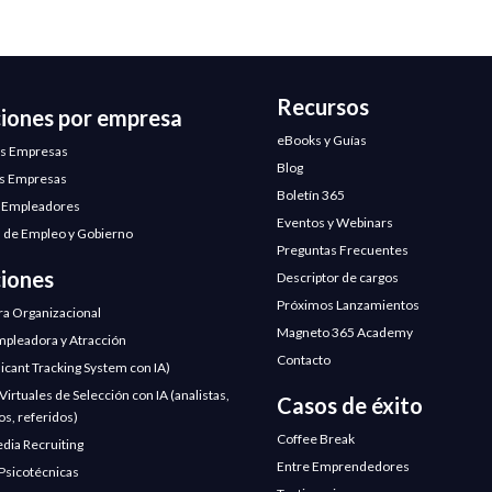
Recursos
ciones por empresa
eBooks y Guías
s Empresas
Blog
s Empresas
Boletín 365
 Empleadores
Eventos y Webinars
 de Empleo y Gobierno
Preguntas Frecuentes
ciones
Descriptor de cargos
Próximos Lanzamientos
ra Organizacional
Magneto 365 Academy
pleadora y Atracción
Contacto
licant Tracking System con IA)
irtuales de Selección con IA (analistas,
Casos de éxito
os, referidos)
Coffee Break
edia Recruiting
Entre Emprendedores
Psicotécnicas