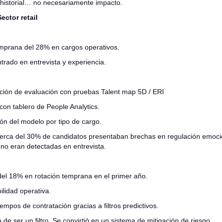
historial… no necesariamente impacto.
ector retail
mprana del 28% en cargos operativos.
trado en entrevista y experiencia.
ión de evaluación con pruebas Talent map 5D / ERI
con tablero de People Analytics.
n del modelo por tipo de cargo.
erca del 30% de candidatos presentaban brechas en regulación emoci
 no eran detectadas en entrevista.
el 18% en rotación temprana en el primer año.
ilidad operativa.
empos de contratación gracias a filtros predictivos.
 de ser un filtro, Se convirtió en un sistema de mitigación de riesgo.