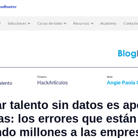
eadhunter
Soluciones
Casos de éxito
Recursos
Academy
Contact
Etiqueta
Autor
alent​o
HackArtículos
Angie Paola 
r talento sin datos es ap
as: los errores que están
do millones a las empre