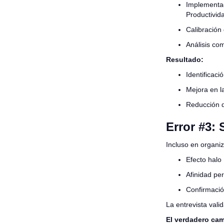
Implementac
Productivid
Calibración 
Análisis co
Resultado:
Identificac
Mejora en la
Reducción de
Error #3: 
Incluso en organi
Efecto halo
Afinidad pe
Confirmació
La entrevista vali
El verdadero cam