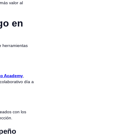
más valor al
zgo en
de herramientas
to Academy
,
colaborativo día a
eados con los
ección.
mpeño