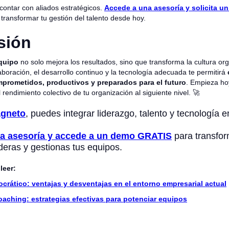
contar con aliados estratégicos.
Accede a una asesoría y solicita 
transformar tu gestión del talento desde hoy.
sión
equipo
no solo mejora los resultados, sino que transforma la cultura org
aboración, el desarrollo continuo y la tecnología adecuada te permitirá
prometidos, productivos y preparados para el futuro
. Empieza hoy
l rendimiento colectivo de tu organización al siguiente nivel. 🚀
gneto
, puedes integrar liderazgo, talento y tecnología e
na asesoría y accede a un demo GRATIS
para transfor
ideras y gestionas tus equipos.
leer:
crático: ventajas y desventajas en el entorno empresarial actual
oaching: estrategias efectivas para potenciar equipos