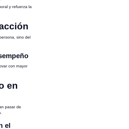
boral y refuerza la
 acción
persona, sino del
esempeño
novar con mayor
o en
an pasar de
s.
n el