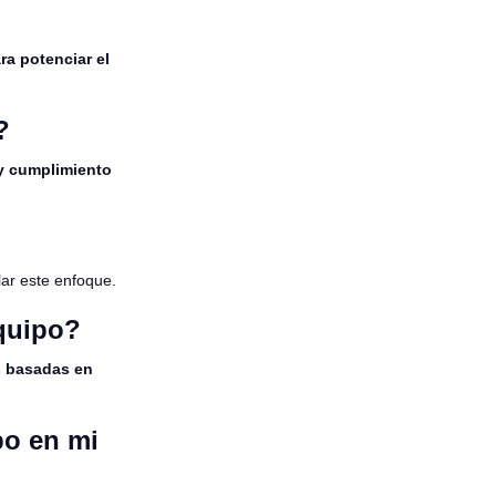
ra potenciar el
?
 y cumplimiento
lar este enfoque.
equipo?
s basadas en
po en mi