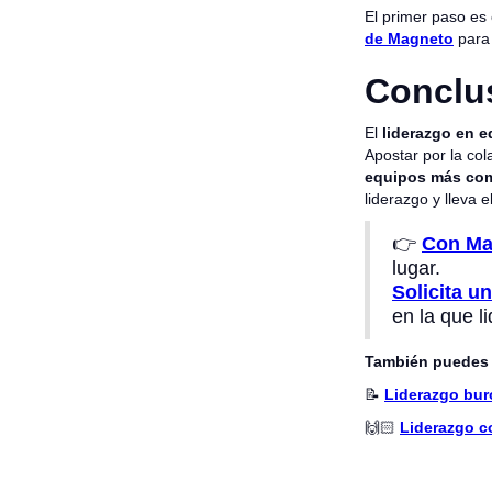
El primer paso es 
de Magneto
para 
Conclu
El
liderazgo en 
Apostar por la col
equipos más com
liderazgo y lleva e
👉
Con Ma
lugar.
Solicita u
en la que l
También puedes 
📝
Liderazgo buro
🙌🏻
Liderazgo c