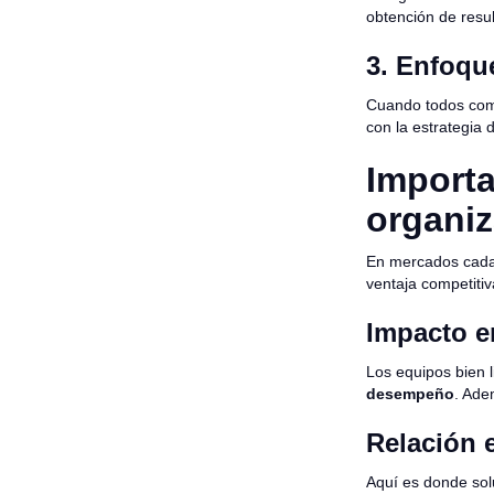
obtención de resul
3. Enfoqu
Cuando todos comp
con la estrategia 
Importa
organiz
En mercados cada
ventaja competiti
Impacto en
Los equipos bien 
desempeño
. Ade
Relación e
Aquí es donde so