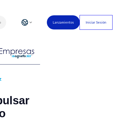
o
Lanzamientos
Iniciar Sesión
z
pulsar
to