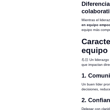
Diferencia
colaborat
Mientras el lideraz
en equipo empod
equipo más compro
Caracte
equipo
💪🏻 Un liderazgo
que impactan dire
1. Comuni
Un buen líder pr
decisiones, reduce
2. Confia
Delegar con clari