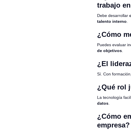
trabajo e
Debe desarrollar
talento interno
.
¿Cómo med
Puedes evaluar i
de objetivos
.
¿El lider
Sí. Con formación
¿Qué rol j
La tecnología facil
datos
.
¿Cómo emp
empresa?