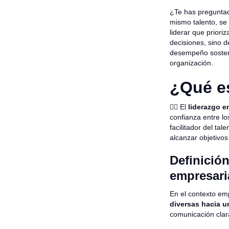
¿Te has preguntad
mismo talento, se
liderar que priori
decisiones, sino 
desempeño sosteni
organización.
¿Qué es
👉🏻 El
liderazgo e
confianza entre lo
facilitador del ta
alcanzar objetivo
Definició
empresari
En el contexto emp
diversas hacia u
comunicación clara