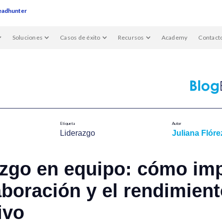
eadhunter
Soluciones
Casos de éxito
Recursos
Academy
Contact
Etiqueta
Autor
Liderazgo
Juliana Flóre
azgo en equipo: cómo im
aboración y el rendimien
ivo