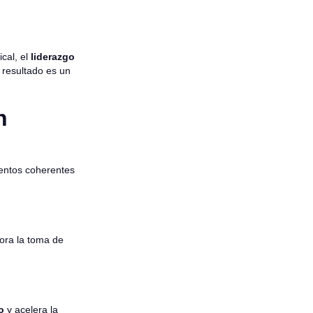
ical, el
liderazgo
 resultado es un
n
ientos coherentes
jora la toma de
o
y acelera la