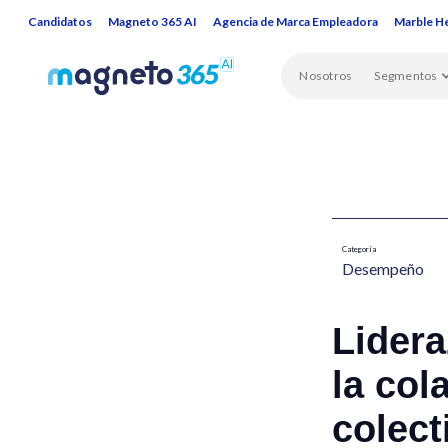
Candidatos
Magneto 365 AI
Agencia de Marca Empleadora
Marble H
Nosotros
Segmentos
Categoría
Desempeño
Lider
la col
colect