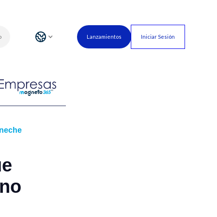
o
Lanzamientos
Iniciar Sesión
eneche
ue
 no