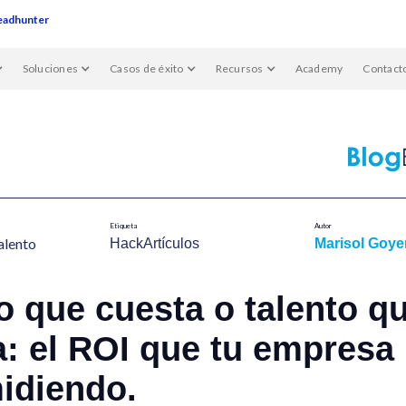
eadhunter
Soluciones
Casos de éxito
Recursos
Academy
Contact
Etiqueta
Autor
alent​o
HackArtículos
Marisol Goy
o que cuesta o talento q
: el ROI que tu empresa
idiendo.