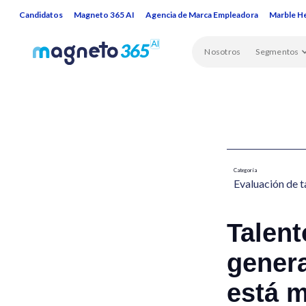
Candidatos
Magneto 365 AI
Agencia de Marca Empleadora
Marble H
Nosotros
Segmentos
Categoría
Evaluación de t
Talent
genera
está m