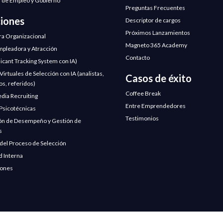
 de Empleo y Gobierno
Preguntas Frecuentes
ciones
Descriptor de cargos
Próximos Lanzamientos
ra Organizacional
Magneto 365 Academy
pleadora y Atracción
Contacto
licant Tracking System con IA)
irtuales de Selección con IA (analistas,
Casos de éxito
os, referidos)
Coffee Break
edia Recruiting
Entre Emprendedores
Psicotécnicas
Testimonios
ón de Desempeño y Gestión de
s
 del Proceso de Selección
d Interna
iones