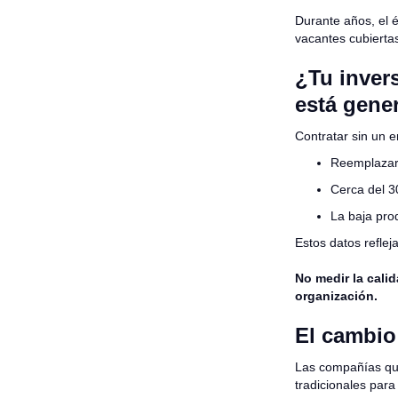
Durante años, el 
vacantes cubierta
¿Tu inver
está gene
Contratar sin un 
Reemplazar 
Cerca del 3
La baja pro
Estos datos reflej
No medir la cali
organización.
El cambio
Las compañías que
tradicionales par