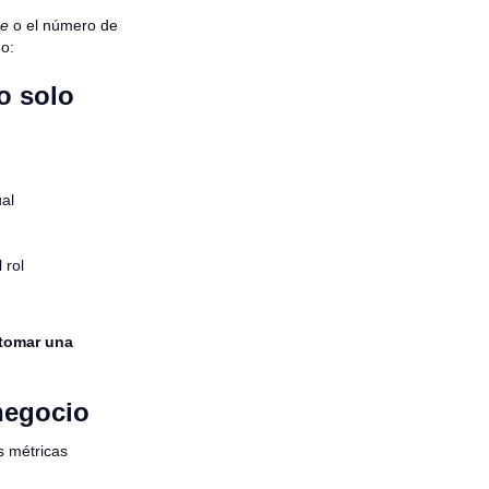
re
o el número de
o:
o solo
al
 rol
 tomar una
negocio
s métricas