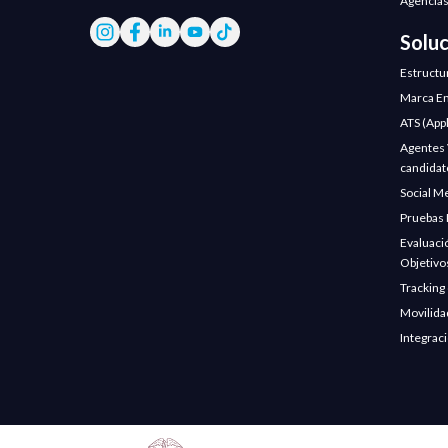
Agencias
Solu
Estructu
Marca Em
ATS (App
Agentes V
candidat
Social M
Pruebas 
Evaluaci
Objetivo
Tracking
Movilida
Integrac