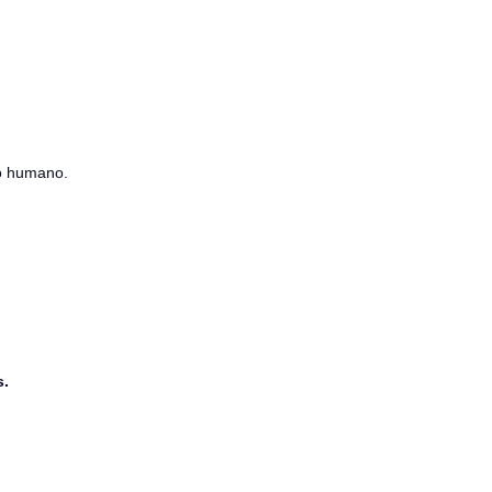
rio humano.
s.