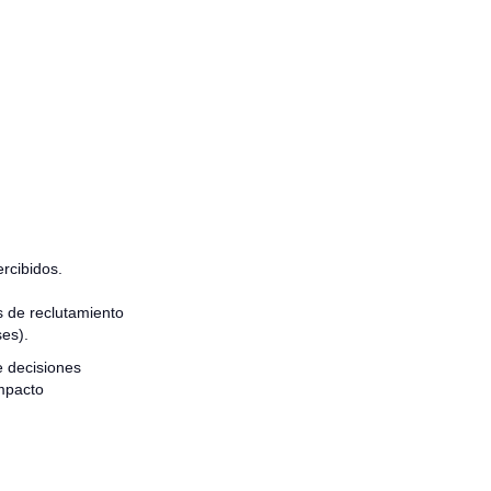
rcibidos.
s de reclutamiento
es).
e decisiones
mpacto