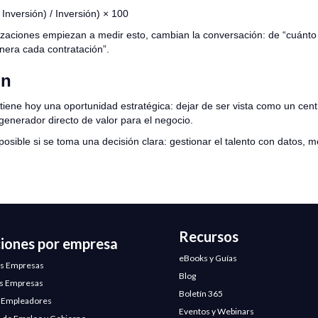
 Inversión) / Inversión) × 100
zaciones empiezan a medir esto, cambian la conversación: de “cuánto 
nera cada contratación”.
ón
 tiene hoy una oportunidad estratégica: dejar de ser vista como un cent
generador directo de valor para el negocio.
posible si se toma una decisión clara: gestionar el talento con datos, 
Recursos
ciones por empresa
eBooks y Guías
s Empresas
Blog
s Empresas
Boletín 365
 Empleadores
Eventos y Webinars