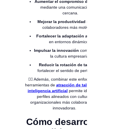
Aumentar el compromiso del equipo
mediante una comunicación más
cercana.
Mejorar la productividad
gracias a
colaboradores más motivados.
Fortalecer la adaptación al cambio
en entornos dinámicos.
Impulsar la innovación
como parte de
la cultura empresarial.
Reducir la rotación de talento
al
fortalecer el sentido de pertenencia.
👉🏻 Además, combinar este enfoque con
herramientas de
atracción de talento con
inteligencia artificial
permite identificar
perfiles alineados con culturas
organizacionales más colaborativas e
innovadoras.
Cómo desarrollar