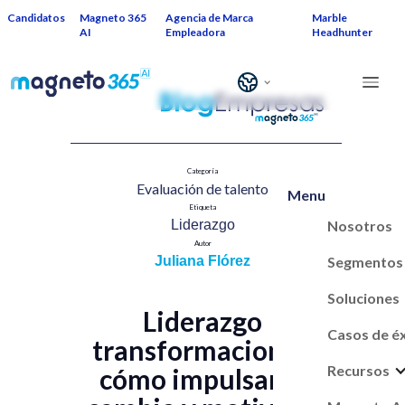
Candidatos
Magneto 365
Agencia de Marca
Marble
AI
Empleadora
Headhunter
Categoría
Evaluación de talent​o
Menu
Etiqueta
Nosotros
Liderazgo
Autor
Segmentos
Juliana Flórez
Soluciones
Liderazgo
Casos de é
transformacional:
Recursos
cómo impulsar el