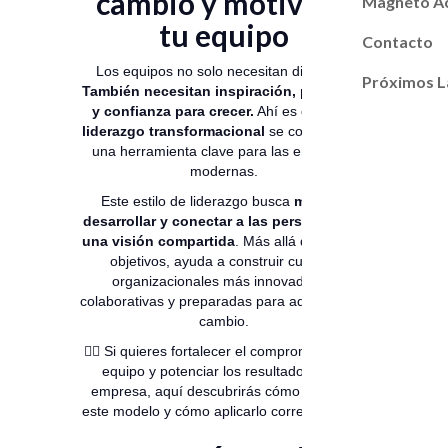
cambio y motivar a
Magneto A
tu equipo
Contacto
Los equipos no solo necesitan dirección.
Próximos L
También necesitan inspiración, propósito
y confianza para crecer.
Ahí es donde el
liderazgo transformacional
se convierte en
una herramienta clave para las empresas
modernas.
Este estilo de liderazgo busca
motivar,
desarrollar y conectar a las personas con
una visión compartida
. Más allá de cumplir
objetivos, ayuda a construir culturas
organizacionales más innovadoras,
colaborativas y preparadas para adaptarse al
cambio.
👉🏻 Si quieres fortalecer el compromiso de tu
equipo y potenciar los resultados de tu
empresa, aquí descubrirás cómo funciona
este modelo y cómo aplicarlo correctamente.