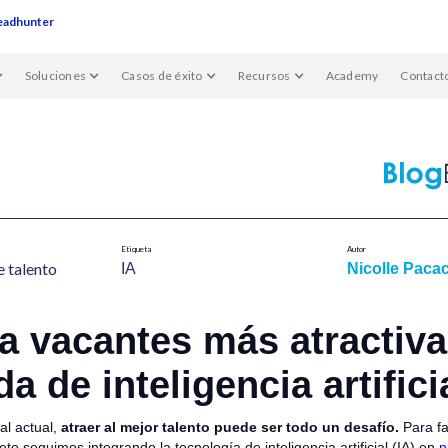
eadhunter
Soluciones
Casos de éxito
Recursos
Academy
Contact
Etiqueta
Autor
 talent​o
IA​
Nicolle Pacac
a vacantes más atractiv
da de inteligencia artifici
al actual,
atraer al mejor talento puede ser todo un desafío.
Para fac
o seguimos integrando la tecnología de inteligencia artificial (IA) en
n