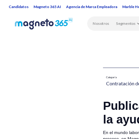
Candidatos
Magneto 365 AI
Agencia de Marca Empleadora
Marble H
Nosotros
Segmentos
Categoría
Contratación de
Public
la ayu
En el mundo labor
proceso, en Magnet