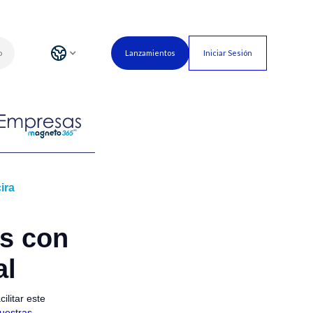
o
Lanzamientos
Iniciar Sesión
ira
as con
al
ilitar este
uestras