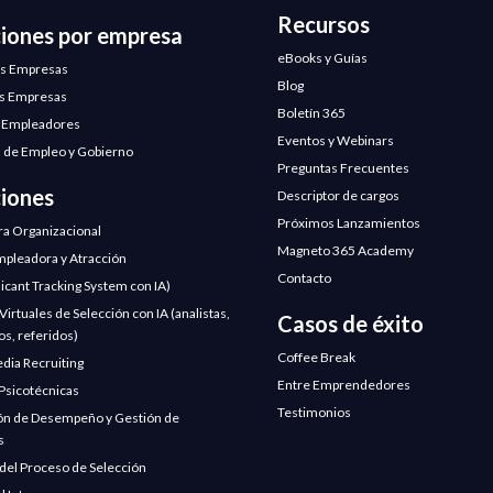
Recursos
ciones por empresa
eBooks y Guías
s Empresas
Blog
s Empresas
Boletín 365
 Empleadores
Eventos y Webinars
 de Empleo y Gobierno
Preguntas Frecuentes
ciones
Descriptor de cargos
Próximos Lanzamientos
ra Organizacional
Magneto 365 Academy
pleadora y Atracción
Contacto
licant Tracking System con IA)
irtuales de Selección con IA (analistas,
Casos de éxito
os, referidos)
Coffee Break
edia Recruiting
Entre Emprendedores
Psicotécnicas
Testimonios
ón de Desempeño y Gestión de
s
 del Proceso de Selección