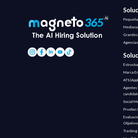
Solu
Pequeña
Mediana
Grandes
Agencias
Solu
Estructu
Marca Em
ATS (App
Agentes V
candidat
Social M
Pruebas 
Evaluaci
Objetivo
Tracking