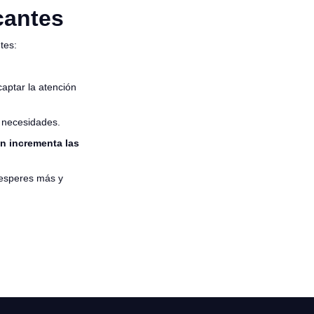
cantes
tes:
aptar la atención
y necesidades.
én incrementa las
 esperes más y