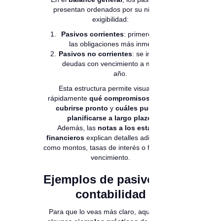
presentan ordenados por su nivel de
exigibilidad:
Pasivos corrientes
: primero se listan
las obligaciones más inmediatas.
Pasivos no corrientes
: se incluyen las
deudas con vencimiento a más de un
año.
Esta estructura permite visualizar
rápidamente
qué compromisos deben
cubrirse pronto
y
cuáles pueden
planificarse a largo plazo
.
Además, las
notas a los estados
financieros
explican detalles adicionales
como montos, tasas de interés o fechas de
vencimiento.
Ejemplos de pasivos en
contabilidad
Para que lo veas más claro, aquí tienes