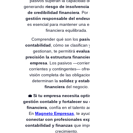
pasivos superan la capacidad de pago,
generando
riesgo de insolvencia o pérdida
de credibilidad financiera
. Por eso, una
gestión responsable del endeudamiento
es esencial para mantener una estructura
financiera equilibrada.
Comprender qué son los
pasivos en
contabilidad
, cómo se clasifican y cómo se
gestionan, te permitirá
evaluar con
precisión la estructura financiera de una
empresa
. Los pasivos —corrientes, no
corrientes y contingentes— ofrecen una
visión completa de las obligaciones que
determinan la
solidez y estabilidad
financiera
del negocio.
💼
Si tu empresa necesita optimizar su
gestión contable y fortalecer su estructura
financiera
, confía en el talento adecuado.
En
Magneto Empresas
,
te ayudamos a
conectar con profesionales expertos en
contabilidad y finanzas
que impulsarán tu
crecimiento.