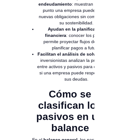
endeudamiento
: muestran hasta qué
punto una empresa puede asumir
nuevas obligaciones sin comprometer
su sostenibilidad.
Ayudan en la planificación
financiera
: conocer los pasivos
permite proyectar flujos de caja y
planificar pagos a futuro.
Facilitan el análisis de solvencia
: los
inversionistas analizan la proporción
entre activos y pasivos para determinar
si una empresa puede responder por
sus deudas.
Cómo se
clasifican los
pasivos en un
balance
En el
balance general
, los pasivos se