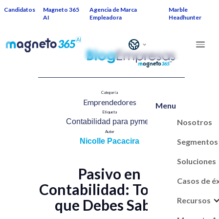
Candidatos
Magneto 365
Agencia de Marca
Marble
AI
Empleadora
Headhunter
Categoría
Emprendedores​
Menu
Etiqueta
Nosotros
Contabilidad para pymes​
Autor
Segmentos
Nicolle Pacacira
Soluciones
Pasivo en
Casos de é
Contabilidad: Todo lo
Recursos
que Debes Saber