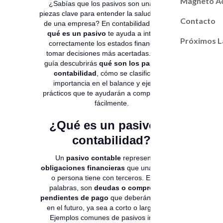
Magneto A
¿Sabías que los pasivos son una de las
piezas clave para entender la salud financiera
Contacto
de una empresa? En contabilidad, conocer
qué es un pasivo
te ayuda a interpretar
Próximos L
correctamente los estados financieros y
tomar decisiones más acertadas. En esta
guía descubrirás
qué son los pasivos en
contabilidad
, cómo se clasifican, su
importancia en el balance y ejemplos
prácticos que te ayudarán a comprenderlos
fácilmente.
¿Qué es un pasivo en
contabilidad?
Un
pasivo contable
representa las
obligaciones financieras
que una empresa
o persona tiene con terceros. En otras
palabras, son
deudas o compromisos
pendientes de pago
que deberán liquidarse
en el futuro, ya sea a corto o largo plazo.
Ejemplos comunes de pasivos incluyen