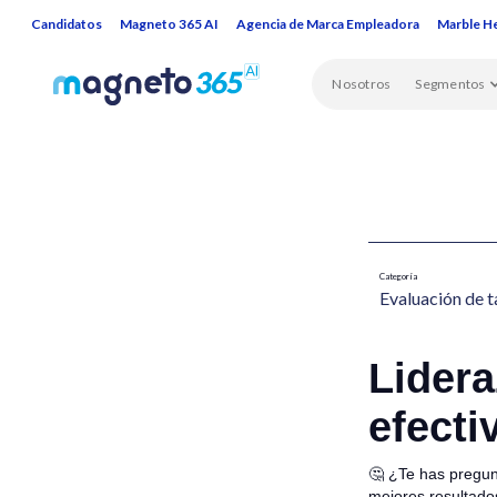
Candidatos
Magneto 365 AI
Agencia de Marca Empleadora
Marble H
Nosotros
Segmentos
Categoría
Evaluación de t
Lidera
efecti
🤔 ¿Te has pregun
mejores resultados