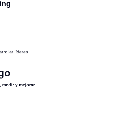
ing
rollar líderes
zgo
 medir y mejorar