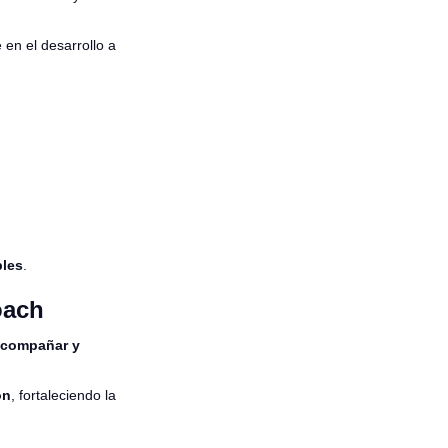
e en el desarrollo a
bles
.
oach
compañar y
ón
, fortaleciendo la