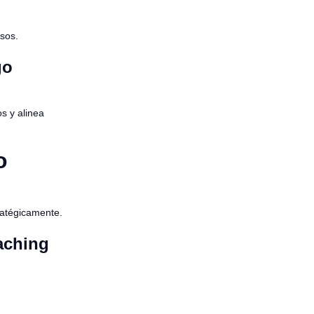
esos.
go
s y alinea
o
ratégicamente.
aching