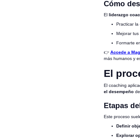
Cómo desa
El
liderazgo coac
Practicar la
Mejorar tus
Formarte en
👉
Accede a Ma
más humanos y es
El proc
El coaching aplic
el desempeño
del
Etapas de
Este proceso suele
Definir obj
Explorar o