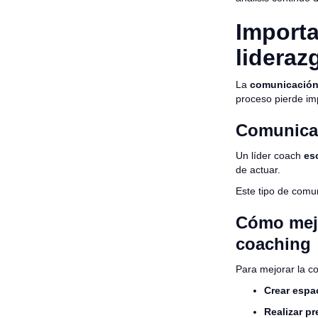
Importa
lideraz
La
comunicación 
proceso pierde im
Comunicac
Un líder coach
es
de actuar.
Este tipo de comu
Cómo mejo
coaching
Para mejorar la c
Crear espa
Realizar pr