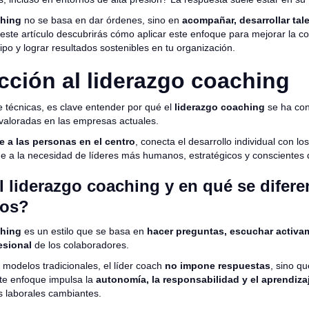
ching
no se basa en dar órdenes, sino en
acompañar, desarrollar tal
 este artículo descubrirás cómo aplicar este enfoque para mejorar la c
uipo y lograr resultados sostenibles en tu organización.
cción al liderazgo coaching
e técnicas, es clave entender por qué el
liderazgo coaching
se ha con
 valoradas en las empresas actuales.
 a las personas en el centro
, conecta el desarrollo individual con los
e a la necesidad de líderes más humanos, estratégicos y conscientes 
l liderazgo coaching y en qué se difere
los?
ching
es un estilo que se basa en
hacer preguntas, escuchar activam
esional
de los colaboradores.
s modelos tradicionales, el líder coach
no impone respuestas
, sino q
ste enfoque impulsa la
autonomía, la responsabilidad y el aprendiza
s laborales cambiantes.