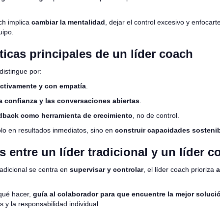
ch implica
cambiar la mentalidad
, dejar el control excesivo y enfocart
uipo.
ticas principales de un líder coach
distingue por:
ctivamente y con empatía
.
a confianza y las conversaciones abiertas
.
edback como herramienta de crecimiento
, no de control.
olo en resultados inmediatos, sino en
construir capacidades sosteni
s entre un líder tradicional y un líder c
tradicional se centra en
supervisar y controlar
, el líder coach prioriza
a
 qué hacer,
guía al colaborador para que encuentre la mejor soluci
 y la responsabilidad individual.