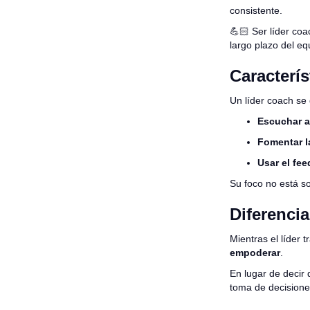
consistente.
💪🏻 Ser líder coa
largo plazo del eq
Caracterís
Un líder coach se 
Escuchar a
Fomentar l
Usar el fe
Su foco no está s
Diferencia
Mientras el líder 
empoderar
.
En lugar de decir
toma de decisiones