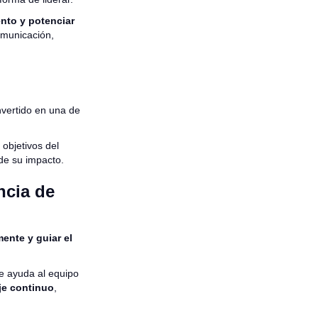
ento y potenciar
omunicación,
vertido en una de
 objetivos del
de su impacto.
ncia de
ente y guiar el
ue ayuda al equipo
je continuo
,