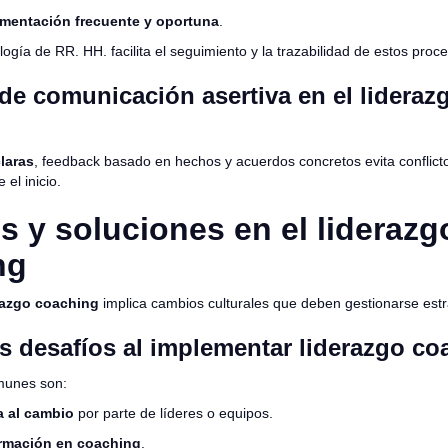
limentación frecuente y oportuna
.
ogía de RR. HH. facilita el seguimiento y la trazabilidad de estos proc
de comunicación asertiva en el lideraz
claras
, feedback basado en hechos y acuerdos concretos evita conflicto
el inicio.
s y soluciones en el liderazg
ng
razgo coaching
implica cambios culturales que deben gestionarse est
es desafíos al implementar liderazgo co
munes son:
a al cambio
por parte de líderes o equipos.
ormación en coaching
.