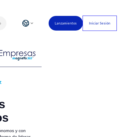
o
Lanzamientos
Iniciar Sesión
z
s
os
tónomos y con
forma de liderar.