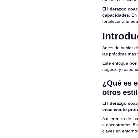
El
liderazgo coa
capacidades
. En
fortalecer a tu eq
Introdu
Antes de hablar d
las prácticas más
Este enfoque
pone
negocio y respond
¿Qué es e
otros esti
El
liderazgo coa
crecimiento prof
A diferencia de lo
a encontrarlas. E
claves en entorno