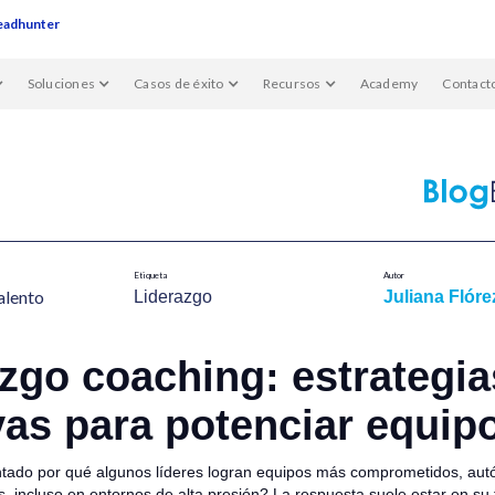
eadhunter
Soluciones
Casos de éxito
Recursos
Academy
Contact
Etiqueta
Autor
alent​o
Liderazgo
Juliana Flóre
zgo coaching: estrategia
vas para potenciar equip
tado por qué algunos líderes logran equipos más comprometidos, au
, incluso en entornos de alta presión? La respuesta suele estar en su 