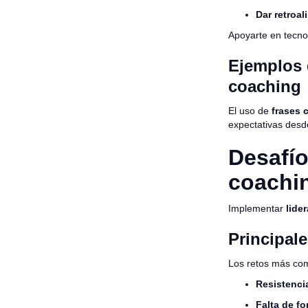
Dar retroa
Apoyarte en tecnol
Ejemplos 
coaching
El uso de
frases 
expectativas desde 
Desafío
coachi
Implementar
lide
Principal
Los retos más co
Resistenci
Falta de f