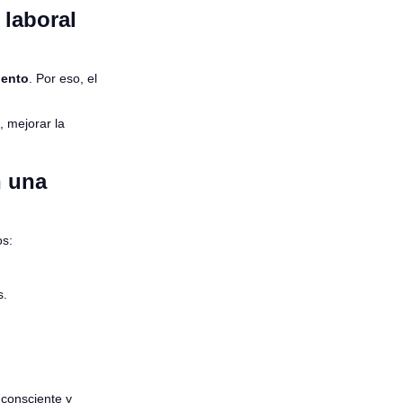
 laboral
iento
. Por eso, el
, mejorar la
n una
os:
s.
.
consciente y