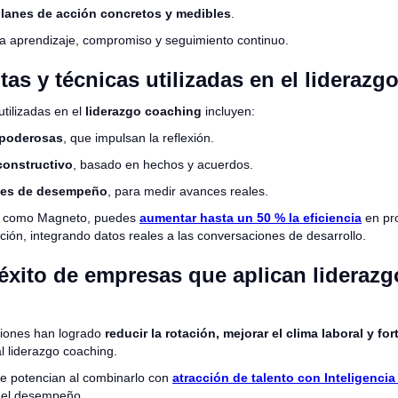
planes de acción concretos y medibles
.
 aprendizaje, compromiso y seguimiento continuo.
as y técnicas utilizadas en el liderazg
tilizadas en el
liderazgo coaching
incluyen:
 poderosas
, que impulsan la reflexión.
onstructivo
, basado en hechos y acuerdos.
nes de desempeño
, para medir avances reales.
s como Magneto, puedes
aumentar hasta un 50 % la eficiencia
en pr
ción, integrando datos reales a las conversaciones de desarrollo.
éxito de empresas que aplican liderazg
iones han logrado
reducir la rotación, mejorar el clima laboral y for
l liderazgo coaching.
se potencian al combinarlo con
atracción de talento con Inteligencia A
 del desempeño.