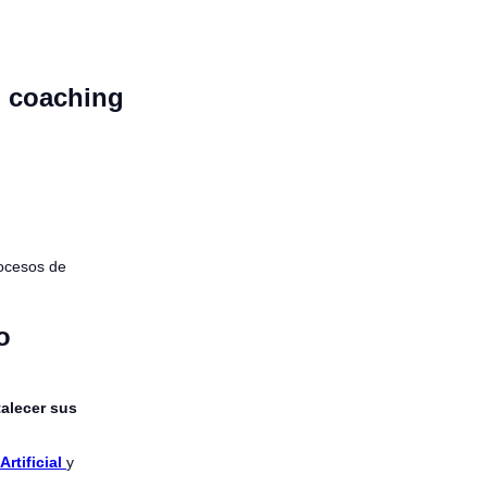
o coaching
ocesos de
o
talecer sus
rtificial
y