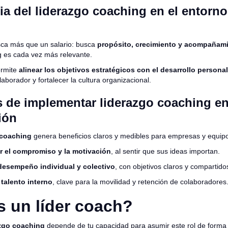
a del liderazgo coaching en el entorno
usca más que un salario: busca
propósito, crecimiento y acompañam
g es cada vez más relevante.
ermite
alinear los objetivos estratégicos con el desarrollo personal
laborador y fortalecer la cultura organizacional.
s de implementar liderazgo coaching e
ión
 coaching
genera beneficios claros y medibles para empresas y equip
r el compromiso y la motivación
, al sentir que sus ideas importan.
 desempeño individual y colectivo
, con objetivos claros y compartido
 talento interno
, clave para la movilidad y retención de colaboradores
 un líder coach?
azgo coaching
depende de tu capacidad para asumir este rol de forma 