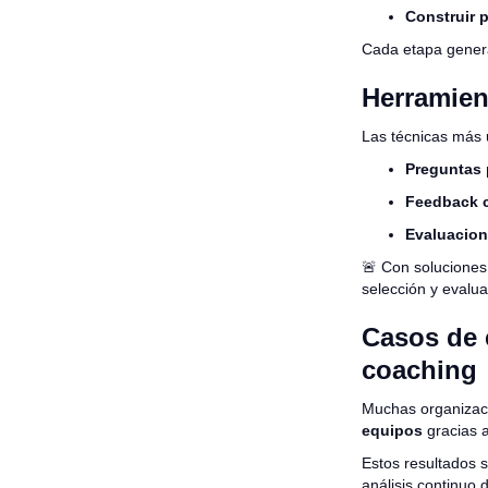
Construir 
Cada etapa genera
Herramient
Las técnicas más u
Preguntas
Feedback c
Evaluacio
🚨 Con solucione
selección y evalua
Casos de 
coaching
Muchas organizac
equipos
gracias a
Estos resultados 
análisis continuo