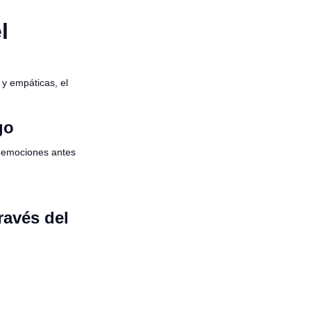
l
 y empáticas, el
go
 emociones antes
ravés del