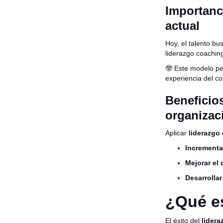
Importanci
actual
Hoy, el talento b
liderazgo coachin
🤓 Este modelo p
experiencia del co
Beneficio
organizac
Aplicar
liderazgo
Incrementa
Mejorar el
Desarrollar
¿Qué es
El éxito del
lider