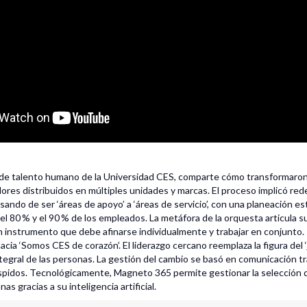
r de talento humano de la Universidad CES, comparte cómo transformaron
ores distribuidos en múltiples unidades y marcas. El proceso implicó redef
sando de ser ‘áreas de apoyo’ a ‘áreas de servicio’, con una planeación es
el 80 % y el 90 % de los empleados. La metáfora de la orquesta articula s
 instrumento que debe afinarse individualmente y trabajar en conjunto. 
acia ‘Somos CES de corazón’. El liderazgo cercano reemplaza la figura del 
integral de las personas. La gestión del cambio se basó en comunicación 
spidos. Tecnológicamente, Magneto 365 permite gestionar la selección d
as gracias a su inteligencia artificial.