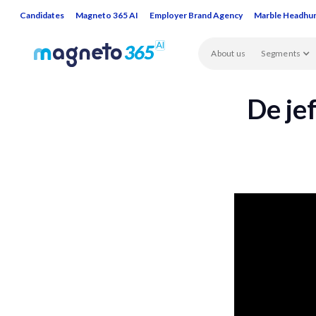
Candidates
Magneto 365 AI
Employer Brand Agency
Marble Headhu
About us
Segments
De je