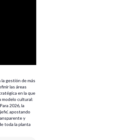
 la gestión de más
inir las áreas
tratégica en la que
u modelo cultural:
Para 2026, la
‘jefe’, apostando
transparente y
e toda la planta