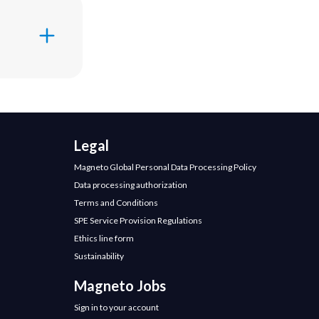
rsidad CES
n múltiples
La
cional que
Legal
Magneto Global Personal Data Processing Policy
Data processing authorization
der,
Terms and Conditions
ntes realizan
ecnia, Smides
SPE Service Provision Regulations
omplejiza la
Ethics line form
Sustainability
Magneto Jobs
strativas.
Sign in to your account
er un favor’ a