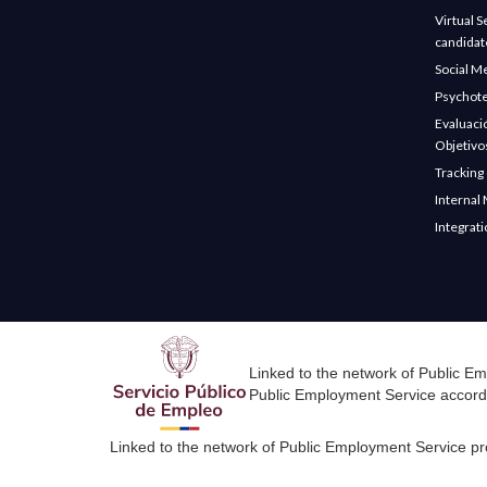
otra área; es
Virtual S
afecta al otro
candidate
— Omar Gar
Social M
Psychote
Planeación 
Evaluaci
La planeació
Objetivo
involucró eq
Tracking
empleados. 
objetivos de
Internal 
Integrat
La metáfora
En 2025 el c
somos’ o ‘So
un instrumen
melodía armó
De jefes a l
Linked to the network of Public Em
La Universida
Public Employment Service accord
Es ce
Linked to the network of Public Employment Service pro
Incent