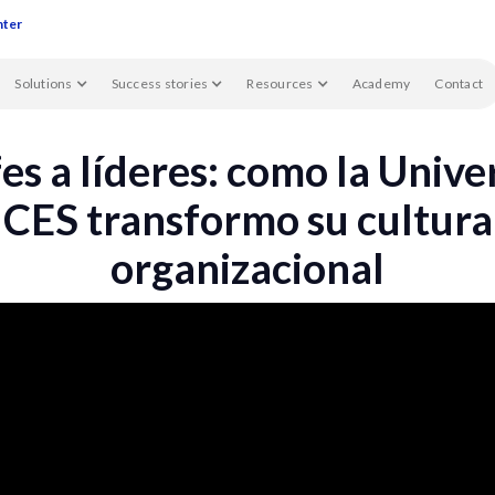
nter
Solutions
Success stories
Resources
Academy
Contact
fes a líderes: como la Unive
CES transformo su cultura
organizacional