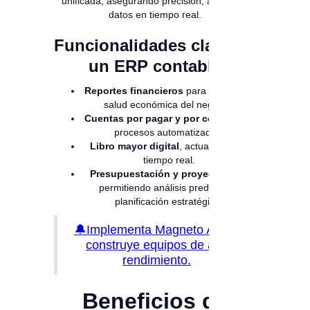
unificada, asegurando precisión, agilidad y
datos en tiempo real.
Funcionalidades clave de
un ERP contable
Reportes financieros
para analizar la
salud económica del negocio.
Cuentas por pagar y por cobrar
, con
procesos automatizados.
Libro mayor digital
, actualizado en
tiempo real.
Presupuestación y proyecciones
,
permitiendo análisis predictivo y
planificación estratégica.
🔔Implementa Magneto ATS y
construye equipos de alto
rendimiento.
Beneficios de