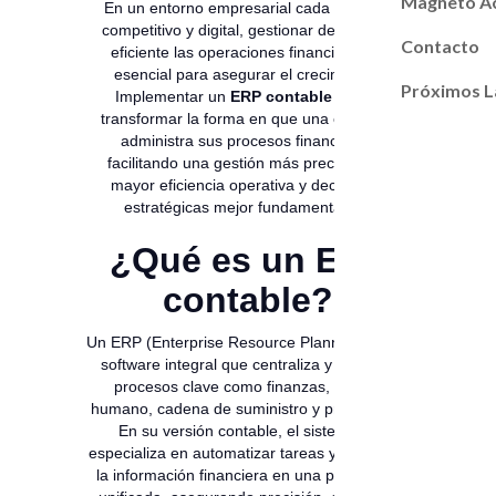
Magneto A
En un entorno empresarial cada vez más
competitivo y digital, gestionar de manera
Contacto
eficiente las operaciones financieras es
esencial para asegurar el crecimiento.
Próximos L
Implementar un
ERP contable
puede
transformar la forma en que una empresa
administra sus procesos financieros,
facilitando una gestión más precisa, una
mayor eficiencia operativa y decisiones
estratégicas mejor fundamentadas.
¿Qué es un ERP
contable?
Un ERP (Enterprise Resource Planning) es un
software integral que centraliza y gestiona
procesos clave como finanzas, talento
humano, cadena de suministro y producción.
En su versión contable, el sistema se
especializa en automatizar tareas y organizar
la información financiera en una plataforma