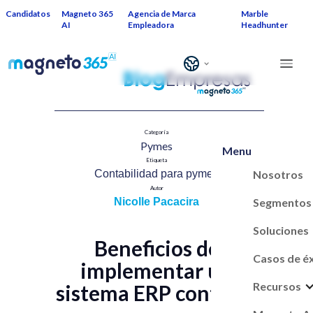
Candidatos
Magneto 365
Agencia de Marca
Marble
AI
Empleadora
Headhunter
Categoría
Pymes​
Menu
Etiqueta
Nosotros
Contabilidad para pymes​
Autor
Segmentos
Nicolle Pacacira
Soluciones
Beneficios de
Casos de é
implementar un
Recursos
sistema ERP contable