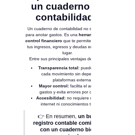
un cuaderno de
contabilidad?
Un cuaderno de contabilidad no solo sirve
para anotar gastos. Es una
herramienta de
control financiero
que te permite visualizar
tus ingresos, egresos y deudas en un solo
lugar.
Entre sus principales ventajas destacan:
Transparencia total:
puedes revisar
cada movimiento sin depender de
plataformas externas.
Mayor control:
facilita el análisis de
gastos y evita errores por descuido.
Accesibilidad:
no requiere conexión a
internet ni conocimientos técnicos.
👉 En resumen,
un buen
registro contable comienza
con un cuaderno bien