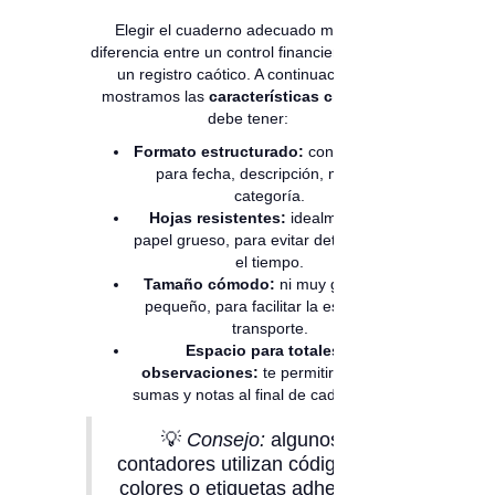
Elegir el cuaderno adecuado marca la
diferencia entre un control financiero eficaz y
un registro caótico. A continuación, te
mostramos las
características clave
que
debe tener:
Formato estructurado:
con columnas
para fecha, descripción, monto y
categoría.
Hojas resistentes:
idealmente de
papel grueso, para evitar deterioro con
el tiempo.
Tamaño cómodo:
ni muy grande ni
pequeño, para facilitar la escritura y
transporte.
Espacio para totales y
observaciones:
te permitirá realizar
sumas y notas al final de cada periodo.
💡
Consejo:
algunos
contadores utilizan códigos de
colores o etiquetas adhesivas