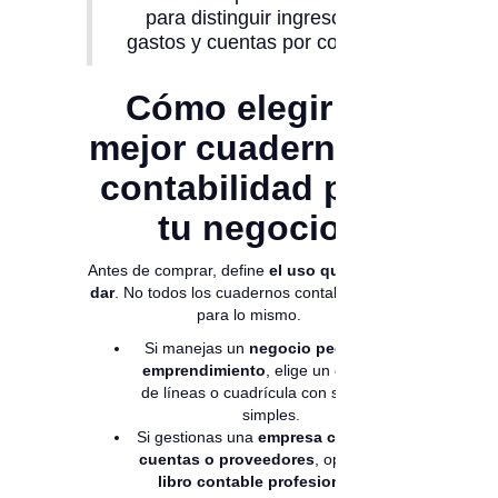
para distinguir ingresos,
gastos y cuentas por cobrar.
Cómo elegir el
mejor cuaderno de
contabilidad para
tu negocio
Antes de comprar, define
el uso que le vas a
dar
. No todos los cuadernos contables sirven
para lo mismo.
Si manejas un
negocio pequeño o
emprendimiento
, elige un cuaderno
de líneas o cuadrícula con secciones
simples.
Si gestionas una
empresa con varias
cuentas o proveedores
, opta por un
libro contable profesional
con