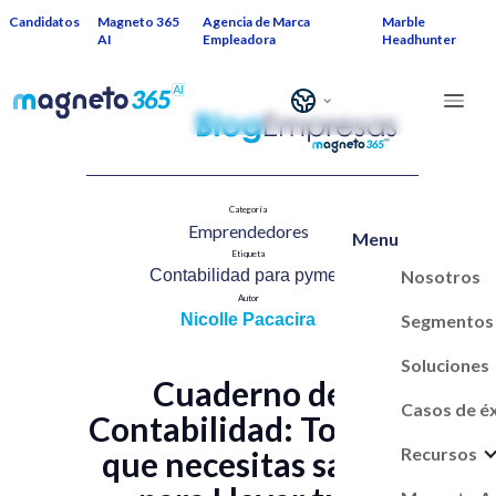
Candidatos
Magneto 365
Agencia de Marca
Marble
AI
Empleadora
Headhunter
Categoría
Emprendedores​
Menu
Etiqueta
Nosotros
Contabilidad para pymes​
Autor
Segmentos
Nicolle Pacacira
Soluciones
Cuaderno de
Casos de é
Contabilidad: Todo lo
Recursos
que necesitas saber