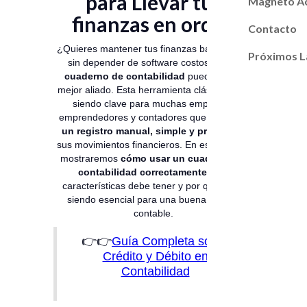
para Llevar tus
Magneto A
finanzas en orden
Contacto
¿Quieres mantener tus finanzas bajo control
Próximos L
sin depender de software costosos? Un
cuaderno de contabilidad
puede ser tu
mejor aliado. Esta herramienta clásica sigue
siendo clave para muchas empresas,
emprendedores y contadores que prefieren
un registro manual, simple y preciso
de
sus movimientos financieros. En esta guía te
mostraremos
cómo usar un cuaderno de
contabilidad correctamente
, qué
características debe tener y por qué sigue
siendo esencial para una buena gestión
contable.
👉👉
Guía Completa sobre
Crédito y Débito en
Contabilidad