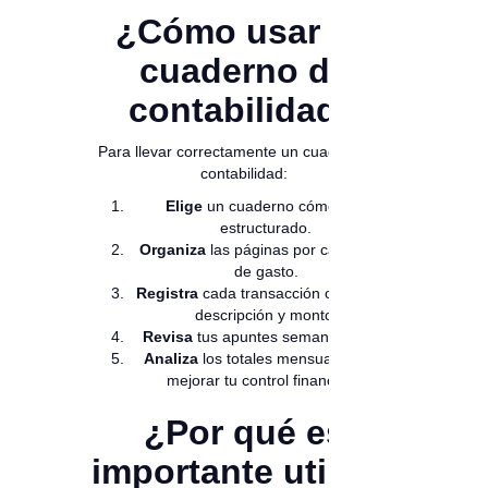
¿Cómo usar un
cuaderno de
contabilidad?
Para llevar correctamente un cuaderno de
contabilidad:
Elige
un cuaderno cómodo y
estructurado.
Organiza
las páginas por categorías
de gasto.
Registra
cada transacción con fecha,
descripción y monto.
Revisa
tus apuntes semanalmente.
Analiza
los totales mensuales para
mejorar tu control financiero.
¿Por qué es
importante utilizar