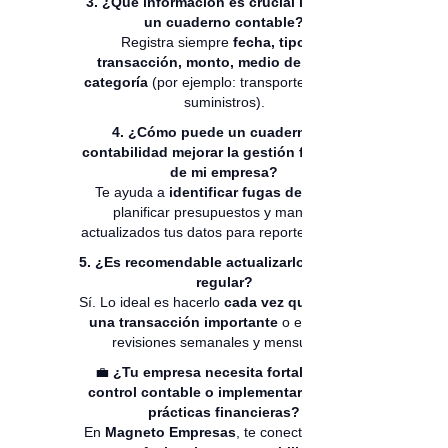
3. ¿Qué información es crucial incluir en
un cuaderno contable?
Registra siempre
fecha, tipo de
transacción, monto, medio de pago y
categoría
(por ejemplo: transporte, nómina,
suministros).
4. ¿Cómo puede un cuaderno de
contabilidad mejorar la gestión financiera
de mi empresa?
Te ayuda a
identificar fugas de dinero
,
planificar presupuestos y mantener
actualizados tus datos para reportes fiscales.
5. ¿Es recomendable actualizarlo de forma
regular?
Sí. Lo ideal es hacerlo
cada vez que realizas
una transacción importante
o establecer
revisiones semanales y mensuales.
💼
¿Tu empresa necesita fortalecer su
control contable o implementar mejores
prácticas financieras?
En
Magneto Empresas
, te conectamos con