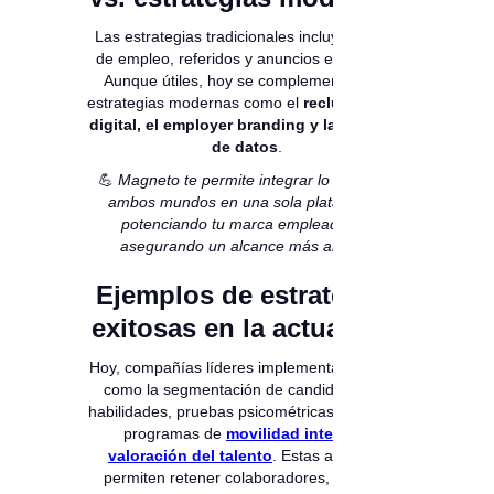
Las estrategias tradicionales incluyen ferias
de empleo, referidos y anuncios en prensa.
Aunque útiles, hoy se complementan con
estrategias modernas como el
reclutamiento
digital, el employer branding y la analítica
de datos
.
💪
Magneto te permite integrar lo mejor de
ambos mundos en una sola plataforma,
potenciando tu marca empleadora y
asegurando un alcance más amplio.
Ejemplos de estrategias
exitosas en la actualidad
Hoy, compañías líderes implementan tácticas
como la segmentación de candidatos por
habilidades, pruebas psicométricas en línea y
programas de
movilidad interna y
valoración del talento
. Estas acciones
permiten retener colaboradores, detectar