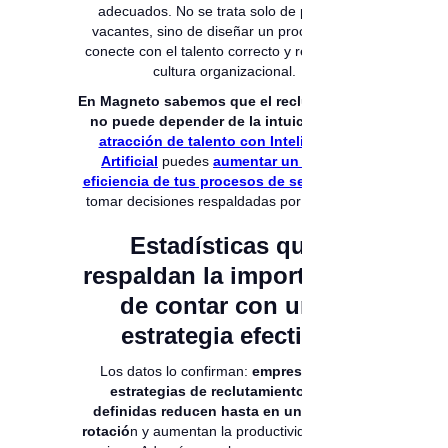
adecuados. No se trata solo de publicar
vacantes, sino de diseñar un proceso que
conecte con el talento correcto y refuerce la
cultura organizacional.
En Magneto sabemos que el reclutamiento
no puede depender de la intuición:
con
atracción de talento con Inteligencia
Artificial
puedes
aumentar un 50% la
eficiencia de tus procesos de selección
y
tomar decisiones respaldadas por analítica.
Estadísticas que
respaldan la importancia
de contar con una
estrategia efectiva
Los datos lo confirman:
empresas con
estrategias de reclutamiento bien
definidas reducen hasta en un 30% su
rotació
n y aumentan la productividad de sus