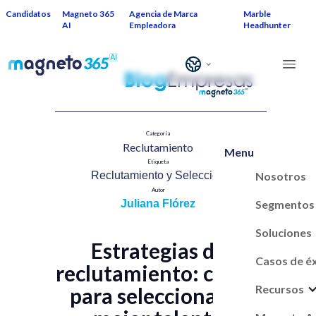
Candidatos
Magneto 365
Agencia de Marca
Marble
AI
Empleadora
Headhunter
Categoría
Reclutamiento​
Menu
Etiqueta
Nosotros
Reclutamiento y Selección​
Autor
Segmentos
Juliana Flórez
Soluciones
Estrategias de
Casos de é
reclutamiento: claves
Recursos
para seleccionar al