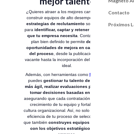
mejor talento
Magneto A
¿Quieres atraer a los mejores candidatos y
Contacto
construir equipos de alto desempeño? Las
estrategias de reclutamiento
son la base
Próximos L
para
identificar, captar y retener el talento
que tu empresa necesita
. Contar con un
plan bien definido te permite
detectar
oportunidades de mejora en cada etapa
del proceso
, desde la publicación de la
vacante hasta la incorporación del candidato
ideal.
Además, con herramientas como
Magneto
,
puedes
gestionar tu talento de manera
más ágil, realizar evaluaciones precisas y
tomar decisiones basadas en datos
,
asegurando que cada contratación impulse el
crecimiento de tu equipo y fortalezca la
cultura organizacional. Así, no solo mejoras la
eficiencia de tu proceso de selección, sino
que también
construyes equipos alineados
con los objetivos estratégicos de tu