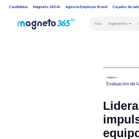
Candidatas
Magneto 365 AI
Agência Employer Brand
Caçador de tal
Nós
Segmentos
Categoría
Evaluación de t
Lider
impuls
equip