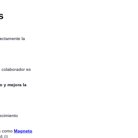
s
rectamente la
a colaborador es
o y mejora la
ecimiento
os como
Magneto
 💪🏻