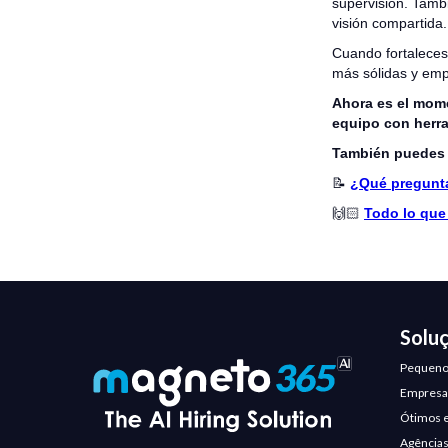
supervisión. Tamb
visión compartida.
Cuando fortaleces
más sólidas y emp
Ahora es el momen
equipo con herra
También puedes 
📝
¿Qué pregunta
🙌🏻
Todo lo que
Solu
Pequeno
Empresas
Ótimos 
Agências