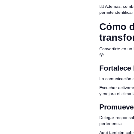
👉🏻 Además, comb
permite identifica
Cómo de
transfo
Convertirte en un 
🤓
Fortalece
La comunicación cl
Escuchar activamen
y mejora el clima l
Promueve 
Delegar responsab
pertenencia.
Aquí también cobra