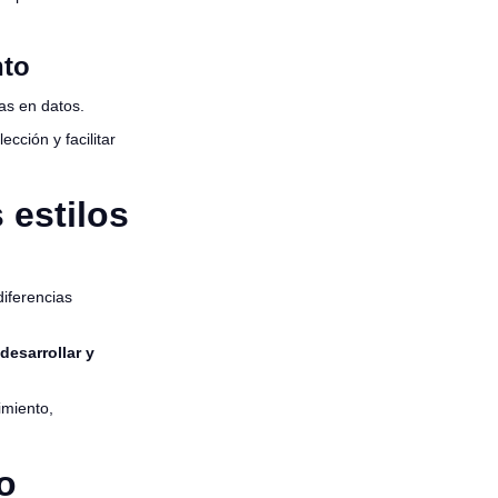
nto
as en datos.
cción y facilitar
 estilos
diferencias
 desarrollar y
imiento,
o