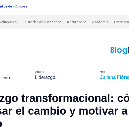
entos de mármore
Soluções
Histórias de sucesso
Recursos
Academia
Entre em
Etiqueta
Autor
alent​o
Liderazgo
Juliana Flóre
azgo transformacional: 
ar el cambio y motivar a
o