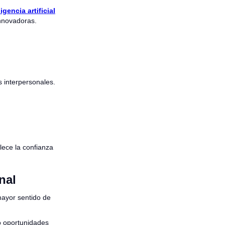
igencia artificial
innovadoras.
s interpersonales.
lece la confianza
nal
mayor sentido de
do oportunidades