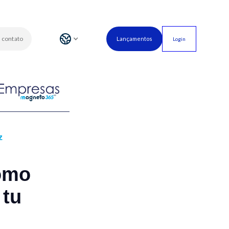
 contato
Lançamentos
Login
z
cómo
 tu