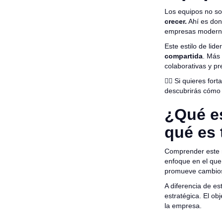
Los equipos no so
crecer.
Ahí es don
empresas modern
Este estilo de lid
compartida
. Más 
colaborativas y p
👉🏻 Si quieres fo
descubrirás cómo 
¿Qué es
qué es 
Comprender este m
enfoque en el que 
promueve cambios 
A diferencia de es
estratégica. El ob
la empresa.