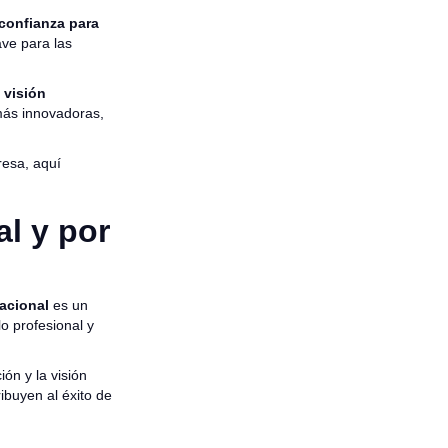
 confianza para
ve para las
 visión
 más innovadoras,
resa, aquí
al y por
acional
es un
lo profesional y
ón y la visión
ribuyen al éxito de