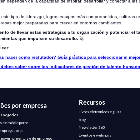
ién dependen de la capacidad de inspirar, desarrollar y conectar a las
 este tipo de liderazgo, logras equipos más comprometidos, culturas o
resas mejor preparadas para crecer en entornos cambiantes.
to de llevar estas estrategias a tu organización y potenciar el t
mientas que impulsen su desarrollo.
🚀
leer:
s hacer como reclutador? Guía práctica para seleccionar el mejor
 debes saber sobre los indicadores de gestión de talento human
Recursos
ções por empresa
Livros eletrônicos e guias
s negócios
blog
 de médio porte
Newsletter 365
empregadores
Eventos e webinars
 governamentais e de emprego