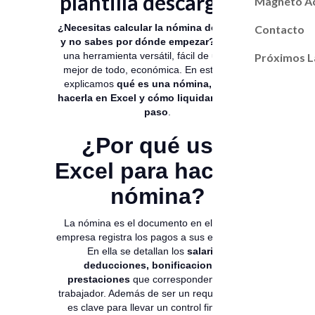
plantilla descargable
Magneto A
¿Necesitas calcular la nómina de tu pyme
Contacto
y no sabes por dónde empezar?
Excel es
una herramienta versátil, fácil de usar y, lo
Próximos L
mejor de todo, económica. En esta guía te
explicamos
qué es una nómina, por qué
hacerla en Excel y cómo liquidarla paso a
paso
.
¿Por qué usar
Excel para hacer la
nómina?
La nómina es el documento en el que una
empresa registra los pagos a sus empleados.
En ella se detallan los
salarios,
deducciones, bonificaciones y
prestaciones
que corresponden a cada
trabajador. Además de ser un requisito legal,
es clave para llevar un control financiero