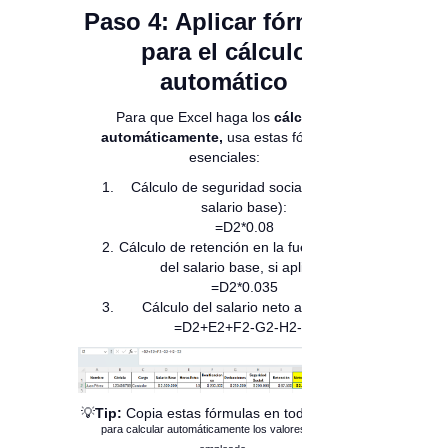
Paso 4: Aplicar fórmulas
para el cálculo
automático
Para que Excel haga los
cálculos
automáticamente,
usa estas fórmulas
esenciales:
Cálculo de seguridad social (8% del
salario base):
=D2*0.08
Cálculo de retención en la fuente (3.5%
del salario base, si aplica):
=D2*0.035
Cálculo del salario neto a pagar:
=D2+E2+F2-G2-H2-I2
as
💡
Tip:
Copia estas fórmulas en todas las fil
para calcular automáticamente los valores de cada