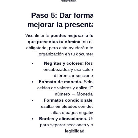
empleado.
Paso 5: Dar formato y
mejorar la presentación
Visualmente
puedes mejorar la forma en la
que presentas tu nómina
, no es que sea
obligatorio, pero esto ayudará a tener mejor
organización en tu documento.
Negritas y colores:
Resalta los
encabezados y usa colores para
diferenciar secciones.
Formato de moneda:
Selecciona las
celdas de valores y aplica “Formato de
número → Moneda”.
Formatos condicionales
: Para
resaltar empleados con deducciones
altas o pagos negativos.
Bordes y alineaciones:
Usa bordes
para separar secciones y mejorar la
legibilidad.