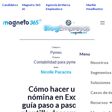
Candidatos
Magneto 365
Agencia de Marca
Marble
AI
Empleadora
Headhunter
Categoría
Pymes​
Menu
Etiqueta
Nosotros
Contabilidad para pymes​
Autor
Segmentos
Nicolle Pacacira
Soluciones
Cómo hacer una
Casos de é
nómina en Excel:
Recursos
guía paso a paso con