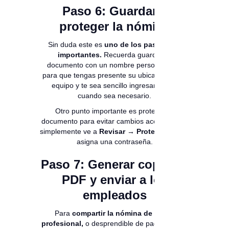
Paso 6: Guardar y
proteger la nómina
Sin duda este es
uno de los pasos más
importantes.
Recuerda guardar tu
documento con un nombre personalizado
para que tengas presente su ubicación en el
equipo y te sea sencillo ingresar a este
cuando sea necesario.
Otro punto importante es proteger tu
documento para evitar cambios accidentales,
simplemente ve a
Revisar → Proteger hoja
y
asigna una contraseña.
Paso 7: Generar copia en
PDF y enviar a los
empleados
Para
compartir la nómina de forma
profesional,
o desprendible de pago puedes