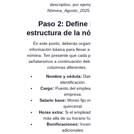
descriptivo, por ejemplo:
Nómina_Agosto_2025.xlsx
.
Paso 2: Define la
estructura de la nómina
En este punto, deberás organizar la
información básica para llevar a cabo la
nómina. Ten presente que cada punto que
señalaremos a continuación deberá ir en
columnas diferentes.
Nombre y cédula:
Datos de
identificación.
Cargo:
Puesto del empleado en la
empresa.
Salario base:
Monto fijo mensual o
quincenal.
Horas extra:
Si el empleado trabajó
más allá de su horario habitual.
Bonificaciones:
Incentivos
adicionales.