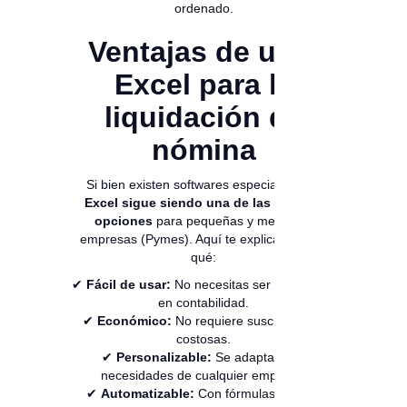
ordenado.
Ventajas de usar
Excel para la
liquidación de
nómina
Si bien existen softwares especializados,
Excel sigue siendo una de las mejores
opciones
para pequeñas y medianas
empresas (Pymes). Aquí te explicamos por
qué:
✔
Fácil de usar:
No necesitas ser un experto
en contabilidad.
✔
Económico:
No requiere suscripciones
costosas.
✔
Personalizable:
Se adapta a las
necesidades de cualquier empresa.
✔
Automatizable:
Con fórmulas puedes