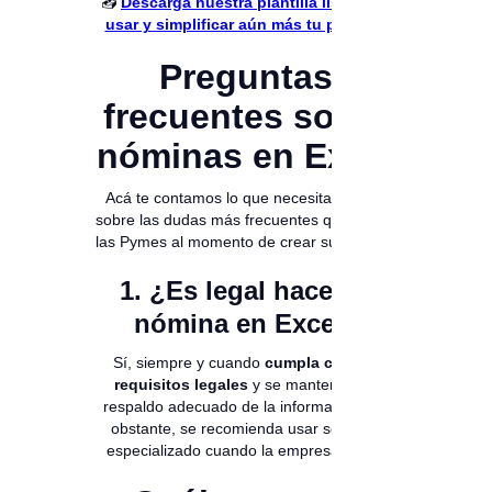
📥
Descarga nuestra plantilla lista para
usar y simplificar aún más tu proceso
Preguntas
frecuentes sobre
nóminas en Excel
Acá te contamos lo que necesitas saber,
sobre las dudas más frecuentes que tienen
las Pymes al momento de crear su nómina:
1. ¿Es legal hacer la
nómina en Excel?
Sí, siempre y cuando
cumpla con los
requisitos legales
y se mantenga un
respaldo adecuado de la información. No
obstante, se recomienda usar software
especializado cuando la empresa crece.