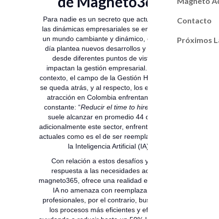
de Magneto365
Magneto A
Para nadie es un secreto que actualmente,
Contacto
las dinámicas empresariales se enfrentan a
un mundo cambiante y dinámico, que día a
Próximos L
día plantea nuevos desarrollos y desafíos
desde diferentes puntos de vista que
impactan la gestión empresarial. En este
contexto, el campo de la Gestión Humana no
se queda atrás, y al respecto, los equipos de
atracción en Colombia enfrentan un reto
constante: “
Reducir el time to hire”,
el cual
suele alcanzar en promedio 44 días (1),
adicionalmente este sector, enfrenta desafíos
actuales como es el de ser reemplazados por
la Inteligencia Artificial (IA).
Con relación a estos desafíos y como
respuesta a las necesidades actuales
magneto365, ofrece una realidad en la cual la
IA no amenaza con reemplazar a los
profesionales, por el contrario, busca hacer
los procesos más eficientes y eficaces,