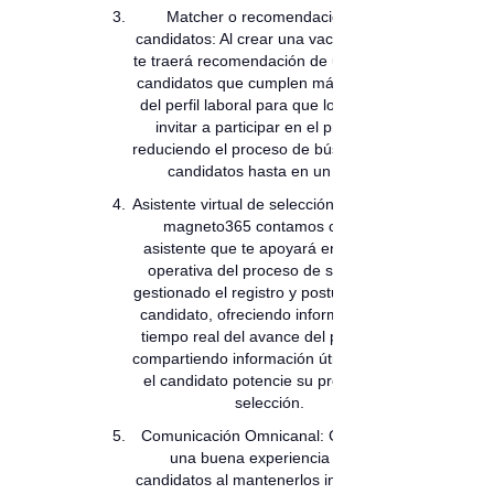
Matcher o recomendación de
candidatos: Al crear una vacante, la IA
te traerá recomendación de un pool de
candidatos que cumplen más del 70%
del perfil laboral para que los puedas
invitar a participar en el proceso,
reduciendo el proceso de búsqueda de
candidatos hasta en un 40%.
Asistente virtual de selección: Ahora en
magneto365 contamos con un
asistente que te apoyará en la parte
operativa del proceso de selección
gestionado el registro y postulación del
candidato, ofreciendo información en
tiempo real del avance del proceso y
compartiendo información útil para que
el candidato potencie su proceso de
selección.
Comunicación Omnicanal: Garantiza
una buena experiencia a tus
candidatos al mantenerlos informados