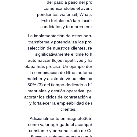
del paso a paso del proceso,
comunicándoles el avance o los
pendientes vía email, WhatsApp o voz.
Esto fortalecerá la relación con los
candidatos y tu marca empleadora.
La implementación de estas herramientas
transforma y potencializa los procesos de
selección de nuestros clientes, reduciendo
significativamente el time to hire al
automatizar flujos repetitivos y hacer cada
etapa más precisa. Un ejemplo destacable es
la combinación de filtros automatizados,
matcher y asistente virtual elimina hasta un
30% (3) del tiempo dedicado a búsquedas
manuales y gestión operativa, permitiendo
acortar los ciclos de contratación en semanas
y fortalecer la empleabilidad de nuestros
clientes.
Adicionalmente en magneto365 se tiene
como valor agregado el acompañamiento
constante y personalizado de Customers
Success, quienes apoyan y guían en la