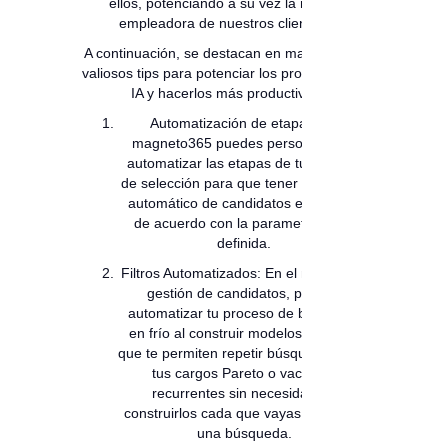
ellos, potenciando a su vez la marca
empleadora de nuestros clientes.
A continuación, se destacan en magneto365
valiosos tips para potenciar los procesos con
IA y hacerlos más productivo:
Automatización de etapas: En
magneto365 puedes personalizar y
automatizar las etapas de tu proceso
de selección para que tener un avance
automático de candidatos entre ellas
de acuerdo con la parametrización
definida.
Filtros Automatizados: En el módulo de
gestión de candidatos, puedes
automatizar tu proceso de búsqueda
en frío al construir modelos de filtros
que te permiten repetir búsquedas para
tus cargos Pareto o vacantes
recurrentes sin necesidad de
construirlos cada que vayas a realizar
una búsqueda.