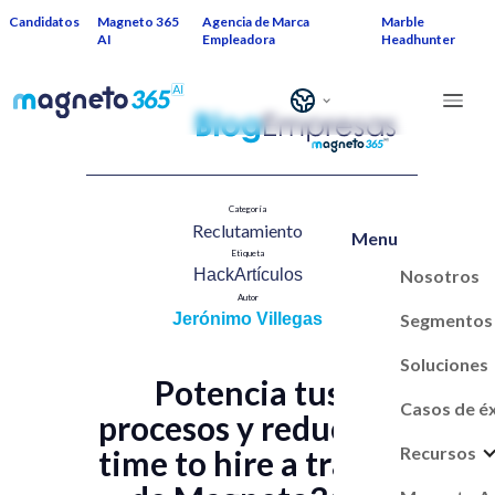
Candidatos
Magneto 365
Agencia de Marca
Marble
AI
Empleadora
Headhunter
Categoría
Reclutamiento​
Menu
Etiqueta
Nosotros
HackArtículos
Autor
Segmentos
Jerónimo Villegas
Soluciones
Potencia tus
Casos de é
procesos y reduce el
Recursos
time to hire a través