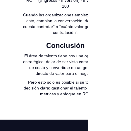
ROI = ((Ingresos - Inversión) / Inversión) ×
100
Cuando las organizaciones empiezan a medir
esto, cambian la conversación: de “cuánto
cuesta contratar” a “cuánto valor genera cada
contratación”.
Conclusión
El área de talento tiene hoy una oportunidad
estratégica: dejar de ser vista como un centro
de costo y convertirse en un generador
directo de valor para el negocio.
Pero esto solo es posible si se toma una
decisión clara: gestionar el talento con datos,
métricas y enfoque en ROI.