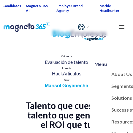
Candidates
Magneto 365
Employer Brand
Marble
AI
Agency
Headhunter
Categoría
Evaluación de talent​o
Menu
Etiqueta
About Us
HackArtículos
Autor
Segment
Marisol Goyeneche
Solutions
Talento que cuesta o
Success s
talento que genera:
Resource
el ROI que tu