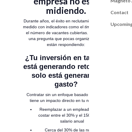
empresa no está
Magneto
midiendo.
Contact
Durante años, el éxito en reclutamiento se ha
Upcoming
medido con indicadores como el
time to hire
o
el número de vacantes cubiertas. Pero hay
una pregunta que pocas organizaciones
están respondiendo:
¿Tu inversión en talento
está generando retorno o
solo está generando
gasto?
Contratar sin un enfoque basado en datos
tiene un impacto directo en tu negocio.
Reemplazar a un empleado puede
costar entre el 30% y el 150% de su
salario anual
Cerca del 30% de las nuevas