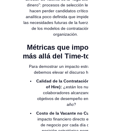
dinero": procesos de selección lentos que
hacen perder candidatos críticos y una
analítica poco definida que impide predecir
las necesidades futuras de la fuerza laboral o
de los modelos de contratación de la
organización.
Métricas que importan:
más allá del Time-to-Hire:
Para demostrar un impacto estratégico,
debemos elevar el discurso hacia:
Calidad de la Contratación (Quality
of Hire):
¿están los nuevos
colaboradores alcanzando sus
objetivos de desempeño en el primer
año?
Costo de la Vacante no Cubierta:
el
impacto financiero directo en la línea
de negocio por cada día que una
posición estratégica permanece