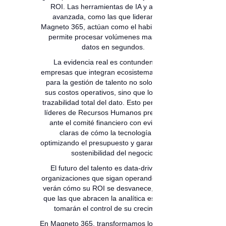
ROI. Las herramientas de IA y analítica
avanzada, como las que lideramos en
Magneto 365, actúan como el habilitador que
permite procesar volúmenes masivos de
datos en segundos.
La evidencia real es contundente: las
empresas que integran ecosistemas digitales
para la gestión de talento no solo reducen
sus costos operativos, sino que logran una
trazabilidad total del dato. Esto permite a los
líderes de Recursos Humanos presentarse
ante el comité financiero con evidencias
claras de cómo la tecnología está
optimizando el presupuesto y garantizando la
sostenibilidad del negocio.
El futuro del talento es data-driven. Las
organizaciones que sigan operando a ciegas
verán cómo su ROI se desvanece, mientras
que las que abracen la analítica estratégica
tomarán el control de su crecimiento.
En Magneto 365, transformamos los datos en