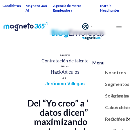
Candidatos
Magneto 365
Agencia de Marca
Marble
AI
Empleadora
Headhunter
Categoría
Contratación de talent​o
Menu
Etiqueta
Nosotros
HackArtículos
Autor
Segmentos
Jerónimo Villegas
Soluciones
Agencias
Del “Yo creo” a “Los
Casos de é
Estructur
datos dicen”:
Recursos
Marca Em
Coffee B
maximizando el