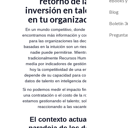
retorno de la
Magneto A
Evaluaci
eBooks y
inversión en talento
Contacto
Blog
en tu organización
Próximos L
Boletín 3
En un mundo competitivo, donde cada vez
Pregunta
encontramos más información y competencia,
para las organizaciones las decisiones
basadas en la intuición son un riesgo que ya
nadie puede permitirse. Mientras que
tradicionalmente Recursos Humanos se
medía por indicadores de gestión básicos,
hoy la competitividad de una empresa
depende de su capacidad para convertir los
datos de talento en inteligencia de negocio.
Si no podemos medir el impacto financiero de
una contratación o el costo de la rotación, no
estamos gestionando el talento; solo estamos
reaccionando a las vacantes.
El contexto actual: la
paradoja de los datos