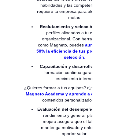
habilidades y las competencias que
requiere tu empresa para alcanzar sus
metas.
Reclutamiento y selección:
atraer
perfiles alineados a tu cultura
organizacional. Con herramientas
como Magneto, puedes
aumentar un
50% la eficiencia de tus procesos de
selección
.
Capacitación y desarrollo:
ofrecer
formación continua garantiza el
crecimiento interno.
¿Quieres formar a tus equipos? 👉
Accede a
Magneto Academy y aprende a diario
con
contenidos personalizados.
Evaluación del desempeño:
medir el
rendimiento y generar planes de
mejora asegura que el talento se
mantenga motivado y enfocado en
aportar valor.