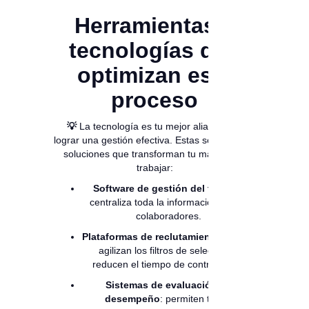
Herramientas y
tecnologías que
optimizan este
proceso
💡
La tecnología es tu mejor aliada para
lograr una gestión efectiva. Estas son algunas
soluciones que transforman tu manera de
trabajar:
Software de gestión del talento
:
centraliza toda la información de tus
colaboradores.
Plataformas de reclutamiento online
:
agilizan los filtros de selección y
reducen el tiempo de contratación.
Sistemas de evaluación de
desempeño
: permiten tomar