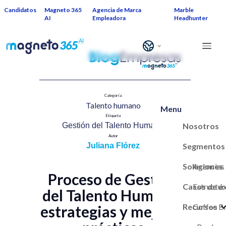
Candidatos
Magneto 365
Agencia de Marca
Marble
AI
Empleadora
Headhunter
Categoría
Talento humano​
Menu
Etiqueta
Nosotros
Gestión del Talento Humano​
Autor
Segmentos
Juliana Flórez
Soluciones
Agencias
Proceso de Gestión
Casos de é
Estructur
del Talento Humano:
Recursos
Marca Em
Coffee B
estrategias y mejores