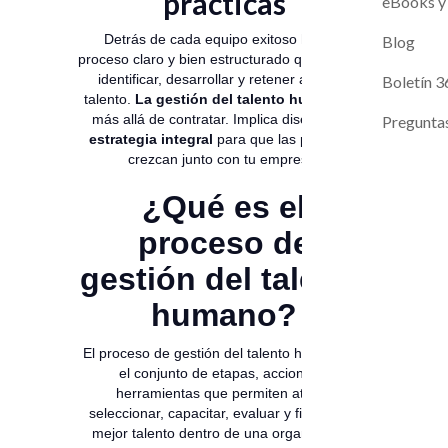
prácticas
Magneto A
Evaluaci
eBooks y
Detrás de cada equipo exitoso hay un
Contacto
Blog
proceso claro y bien estructurado que permite
identificar, desarrollar y retener al mejor
Próximos L
Boletín 3
talento.
La gestión del talento humano
va
más allá de contratar. Implica diseñar una
Pregunta
estrategia integral
para que las personas
crezcan junto con tu empresa.
¿Qué es el
proceso de
gestión del talento
humano?
El proceso de gestión del talento humano es
el conjunto de etapas, acciones y
herramientas que permiten atraer,
seleccionar, capacitar, evaluar y fidelizar al
mejor talento dentro de una organización.