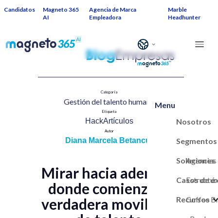
Candidatos
Magneto 365
Agencia de Marca
Marble
AI
Empleadora
Headhunter
Categoría
Gestión del talento humano​
Menu
Etiqueta
Nosotros
HackArtículos
Autor
Segmentos
Diana Marcela Betancur
Soluciones
Agencias
Mirar hacia adentro:
Casos de é
Estructur
donde comienza la
Recursos
Marca Em
Coffee B
verdadera movilidad