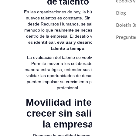
de talento
Magneto A
Evaluaci
eBooks y
En las organizaciones de hoy, la búsqueda de
Contacto
Blog
nuevos talentos es constante. Sin embargo,
desde Recursos Humanos, se sabe que a
Próximos L
Boletín 3
menudo lo que realmente se necesita ya está
dentro de la empresa. El desafío verdadero
Pregunta
es
identificar, evaluar y desarrollar ese
talento a tiempo.
La evaluación del talento se vuelve crucial.
Permite mover a los colaboradores de
manera estratégica, entender sus intereses y
validar las oportunidades de desarrollo que
pueden impulsar su crecimiento personal y
profesional.
Movilidad interna:
crecer sin salir de
la empresa
Promover la movilidad interna de los