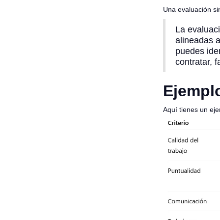
Una evaluación si
La evaluac
alineadas a
puedes iden
contratar, 
Ejemplo
Aquí tienes un ej