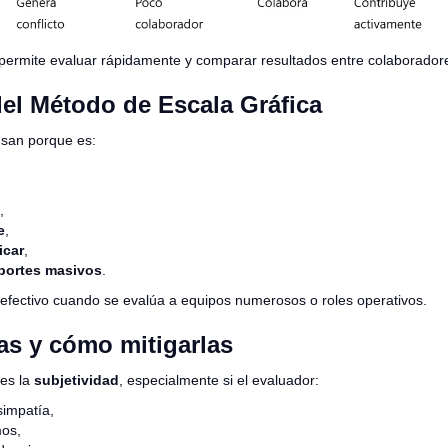
a permite evaluar rápidamente y comparar resultados entre colaborador
del Método de Escala Gráfica
usan porque es:
,
e
,
icar
,
eportes masivos
.
efectivo cuando se evalúa a equipos numerosos o roles operativos.
as y cómo mitigarlas
 es la
subjetividad
, especialmente si el evaluador:
 simpatía,
mos,