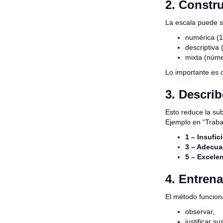
2. Constru
La escala puede s
numérica (1
descriptiva 
mixta (núme
Lo importante es
3. Descri
Esto reduce la sub
Ejemplo en “Traba
1 – Insufic
3 – Adecua
5 – Excelen
4. Entrena
El método funciona
observar,
justificar su