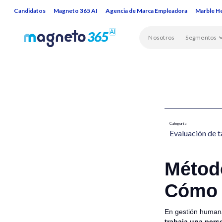
Candidatos
Magneto 365 AI
Agencia de Marca Empleadora
Marble H
Nosotros
Segmentos
Categoría
Evaluación de t
Método
Cómo 
En gestión human
trabaja una pers