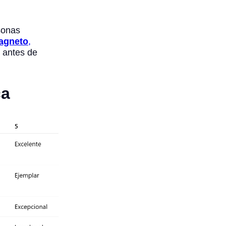
sonas
Magneto
,
e antes de
ca