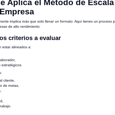
 Aplica el Método de Escala
 Empresa
mente implica más que solo llenar un formato. Aquí tienes un proceso p
esas de alto rendimiento:
los criterios a evaluar
n estar alineados a:
olaborador,
s estratégicos.
s:
l cliente,
o de metas,
,
ad,
trabajo.