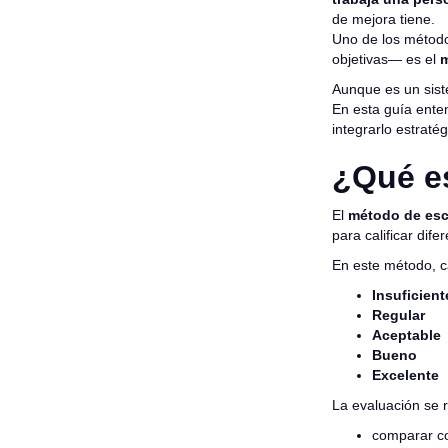
de mejora tiene.
Uno de los método
objetivas— es el
m
Aunque es un sist
En esta guía ent
integrarlo estrat
¿Qué es
El
método de esc
para calificar di
En este método, ca
Insuficient
Regular
Aceptable
Bueno
Excelente
La evaluación se r
comparar c