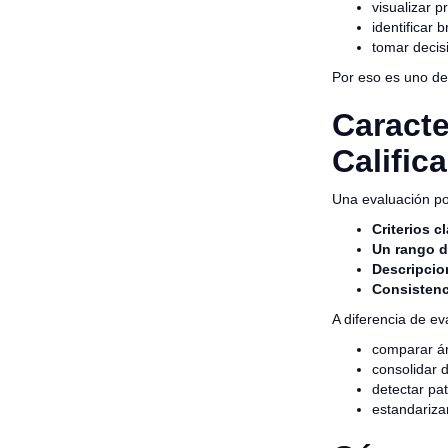
visualizar p
identificar 
tomar decis
Por eso es uno de
Caracte
Calific
Una evaluación por
Criterios c
Un rango d
Descripcio
Consistenc
A diferencia de ev
comparar ár
consolidar d
detectar p
estandariza