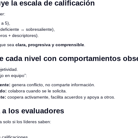
ye la escala de calificación
er:
 a 5),
(deficiente → sobresaliente),
ros + descriptores).
 que sea
clara, progresiva y comprensible
.
be cada nivel con comportamientos obs
jetividad.
jo en equipo”:
iente:
genera conflicto, no comparte información.
do:
colabora cuando se le solicita.
te:
coopera activamente, facilita acuerdos y apoya a otros.
 a los evaluadores
 solo si los líderes saben:
s calificaciones,