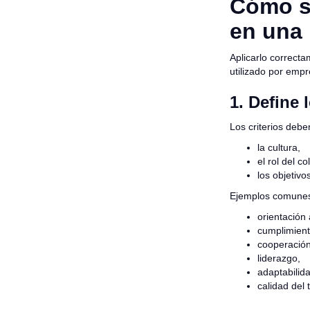
Cómo se
en una
Aplicarlo correcta
utilizado por empr
1. Define 
Los criterios debe
la cultura,
el rol del c
los objetivo
Ejemplos comune
orientación a
cumplimient
cooperación
liderazgo,
adaptabilid
calidad del 