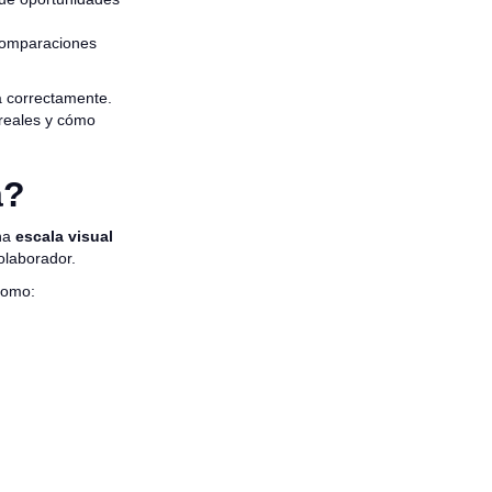
 comparaciones
a correctamente.
 reales y cómo
a?
una
escala visual
olaborador.
 como: