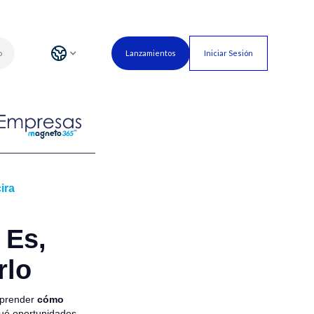
o
Lanzamientos
Iniciar Sesión
ira
 Es,
rlo
mprender
cómo
 qué oportunidades