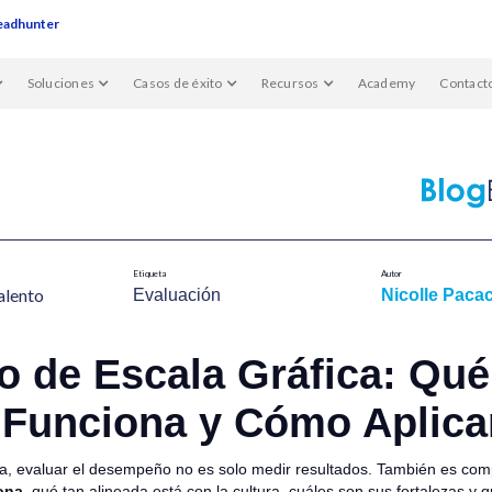
eadhunter
Soluciones
Casos de éxito
Recursos
Academy
Contact
Etiqueta
Autor
alent​o
Evaluación
Nicolle Pacac
 de Escala Gráfica: Qué
Funciona y Cómo Aplica
a, evaluar el desempeño no es solo medir resultados. También es co
ona
, qué tan alineada está con la cultura, cuáles son sus fortalezas y