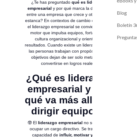
Magneto A
Evaluaci
eBooks y
¿Te has preguntado
qué es liderazgo
empresarial
y por qué marca la diferencia
Contacto
Blog
entre una empresa que crece y otra que se
estanca? En contextos de cambio constante,
Próximos L
Boletín 3
el liderazgo empresarial se convierte en el
motor que impulsa equipos, fortalece la
Pregunta
cultura organizacional y orienta los
resultados. Cuando existe un liderazgo claro,
las personas trabajan con propósito y los
objetivos dejan de ser solo metas para
convertirse en logros reales.
¿Qué es liderazgo
empresarial y por
qué va más allá de
dirigir equipos?
🤓 El
liderazgo empresarial
no se limita a
ocupar un cargo directivo. Se trata de la
capacidad de
influir, motivar y guiar