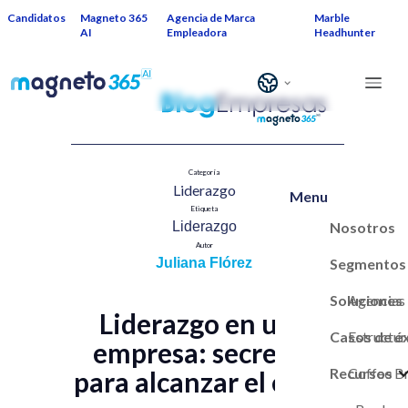
Candidatos
Magneto 365
Agencia de Marca
Marble
AI
Empleadora
Headhunter
Categoría
Liderazgo
Menu
Etiqueta
Nosotros
Liderazgo
Autor
Segmentos
Juliana Flórez
Soluciones
Agencias
Liderazgo en una
Casos de é
Estructur
empresa: secretos
Recursos
Marca Em
Coffee B
para alcanzar el éxito