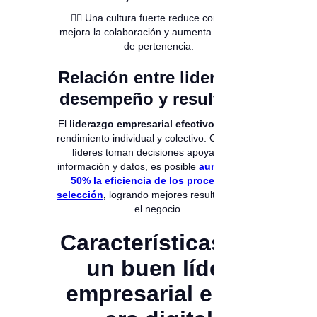
👉🏻 Una cultura fuerte reduce conflictos,
mejora la colaboración y aumenta el sentido
de pertenencia.
Relación entre liderazgo,
desempeño y resultados
El
liderazgo empresarial efectivo
mejora el
rendimiento individual y colectivo. Cuando los
líderes toman decisiones apoyadas en
información y datos, es posible
aumentar un
50% la eficiencia de los procesos de
selección
,
logrando mejores resultados para
el negocio.
Características de
un buen líder
empresarial en la