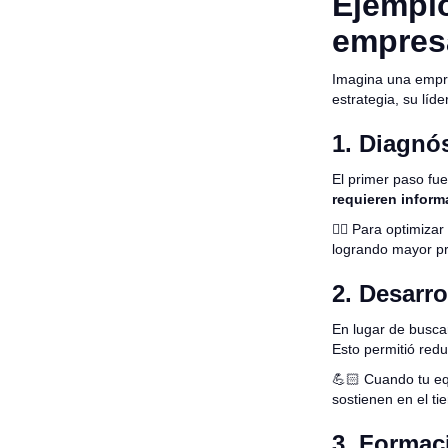
Ejemplo
empres
Imagina una empre
estrategia, su líde
1. Diagnó
El primer paso fu
requieren informa
👉🏻 Para optimiza
logrando mayor pre
2. Desarro
En lugar de buscar
Esto permitió redu
💪🏻 Cuando tu eq
sostienen en el ti
3. Formac