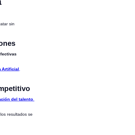
a
atar sin
iones
fectivas
Artificial
,
mpetitivo
ación del talento
.
los resultados se