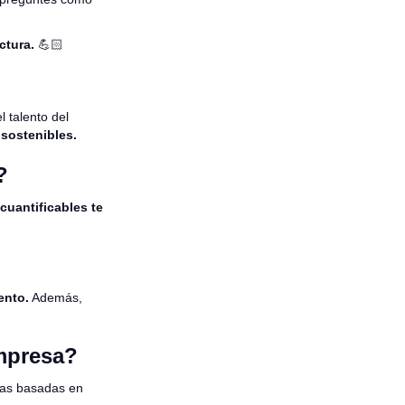
uctura.
💪🏻
 talento del
sostenibles.
?
cuantificables te
?
ento.
Además,
empresa?
ivas basadas en