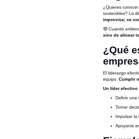
¿Quieres conoce
sostenibles? La di
improvisa; se co
🤓 Cuando entiend
sino de alinear t
¿Qué es
empresa
El liderazgo efect
equipo.
Cumplir m
Un líder efectiv
Definir una 
Tomar decis
Impulsar la
Apoyarse en