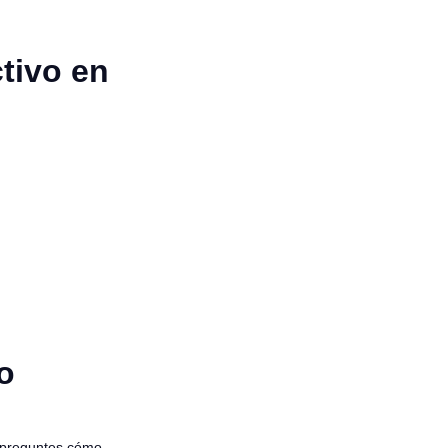
ctivo en
o
e preguntes cómo