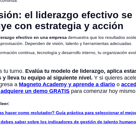
 continua.
ión: el liderazgo efectivo se
ye con estrategia y acción
derazgo efectivo en una empresa
demuestra que los resultados soste
provisación. Dependen de visión, talento y herramientas adecuadas.
rmación continua, tecnología y desarrollo interno, tu organización ev
s tu turno.
Evalúa tu modelo de liderazgo, aplica esta
 y lleva tu equipo al siguiente nivel.
Y si quieres acele
ngresa a
Magneto Academy y aprende a diario
o
acced
y adquiere un demo GRATIS
para comenzar hoy mismo.
leer:
s hacer como reclutador? Guía práctica para seleccionar el mejor
 debes saber sobre los indicadores de gestión de talento human