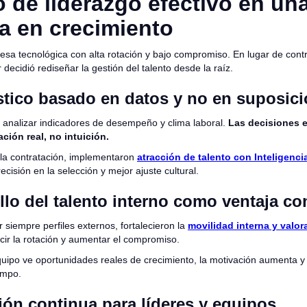
 de liderazgo efectivo en un
a en crecimiento
sa tecnológica con alta rotación y bajo compromiso. En lugar de contr
r decidió rediseñar la gestión del talento desde la raíz.
stico basado en datos y no en suposic
e analizar indicadores de desempeño y clima laboral.
Las decisiones e
ción real, no intuición.
r la contratación, implementaron
atracción de talento con Inteligencia 
cisión en la selección y mejor ajuste cultural.
llo del talento interno como ventaja co
 siempre perfiles externos, fortalecieron la
movilidad interna y valor
cir la rotación y aumentar el compromiso.
uipo ve oportunidades reales de crecimiento, la motivación aumenta y 
empo.
ión continua para líderes y equipos