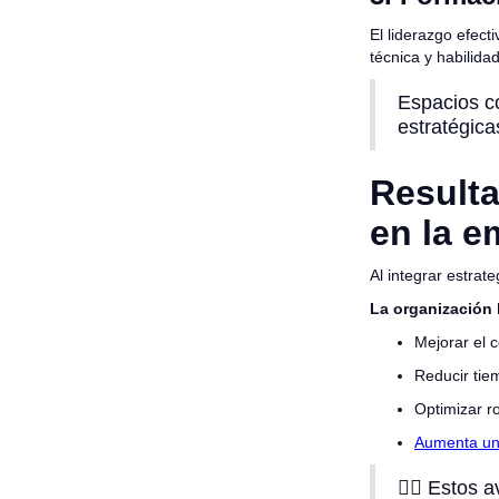
El liderazgo efec
técnica y habilida
Espacios 
estratégica
Resulta
en la e
Al integrar estrat
La organización 
Mejorar el 
Reducir tie
Optimizar r
Aumenta un 
👉🏻 Estos 