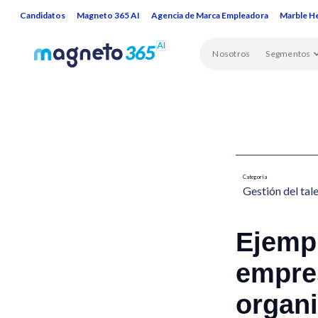
Candidatos
Magneto 365 AI
Agencia de Marca Empleadora
Marble H
Nosotros
Segmentos
Categoría
Gestión del tal
Ejempl
empres
organ