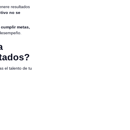
nere resultados
ctivo no se
e cumplir metas,
o desempeño.
a
ltados?
s el talento de tu