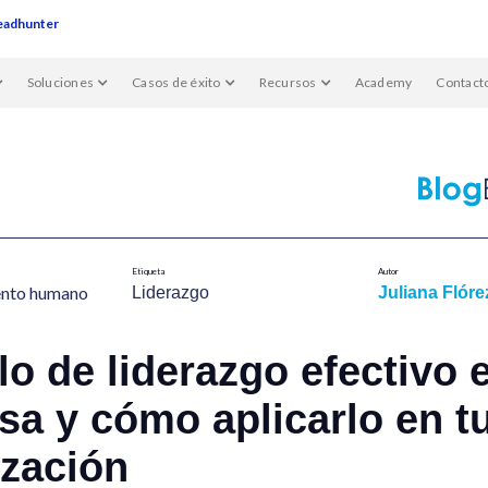
eadhunter
Soluciones
Casos de éxito
Recursos
Academy
Contact
Etiqueta
Autor
ento humano​
Liderazgo
Juliana Flóre
o de liderazgo efectivo 
a y cómo aplicarlo en t
ización