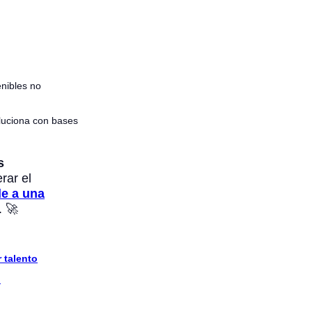
nibles no
oluciona con bases
s
rar el
e a una
 🚀
 talento
o