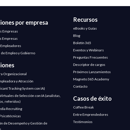
Recursos
ciones por empresa
eBooks y Guías
s Empresas
Blog
s Empresas
Boletín 365
 Empleadores
Eventos y Webinars
 de Empleo y Gobierno
Preguntas Frecuentes
ciones
Descriptor de cargos
Próximos Lanzamientos
ra Organizacional
Magneto 365 Academy
pleadora y Atracción
Contacto
licant Tracking System con IA)
irtuales de Selección con IA (analistas,
Casos de éxito
os, referidos)
Coffee Break
edia Recruiting
Entre Emprendedores
Psicotécnicas
Testimonios
ón de Desempeño y Gestión de
s