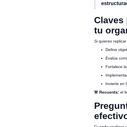
estructura
Claves 
tu orga
Si quieres replic
Define objet
Evalúa comp
Fortalece l
Implement
Invierte en 
🚨 Recuerda:
el l
Pregunt
efectiv
Cuando analizas 