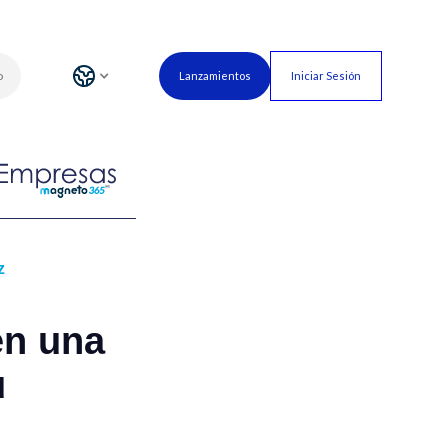
o
Lanzamientos
Iniciar Sesión
z
en una
u