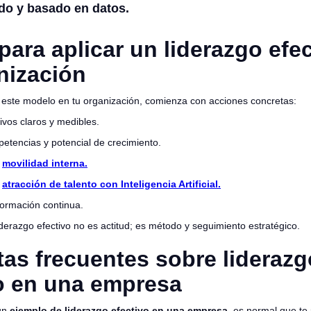
do y basado en datos.
para aplicar un liderazgo efe
nización
ar este modelo en tu organización, comienza con acciones concretas:
ivos claros y medibles.
etencias y potencial de crecimiento.
a
movilidad interna.
a
atracción de talento con Inteligencia Artificial.
formación continua.
iderazgo efectivo no es actitud; es método y seguimiento estratégico.
as frecuentes sobre liderazg
o en una empresa
un
ejemplo de liderazgo efectivo en una empresa
, es normal que t