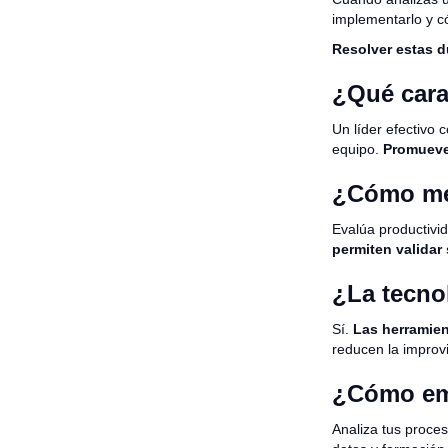
implementarlo y c
Resolver estas du
¿Qué carac
Un líder efectivo 
equipo.
Promueve 
¿Cómo med
Evalúa productivid
permiten validar 
¿La tecnol
Sí.
Las herramient
reducen la improvi
¿Cómo emp
Analiza tus proce