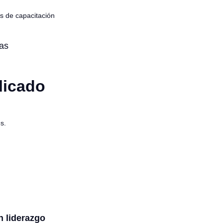
s de capacitación
ias
licado
s.
n liderazgo