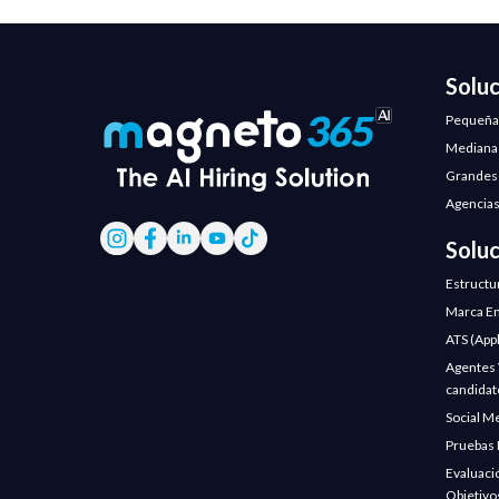
Solu
Pequeña
Mediana
Grandes
Agencias
Solu
Estructu
Marca Em
ATS (App
Agentes V
candidat
Social M
Pruebas 
Evaluaci
Objetivo