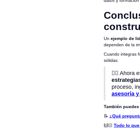
datos y formación
Conclus
constru
Un
ejemplo de li
dependen de la im
Cuando integras fo
sólidas.
👉🏻 Ahora e
estrategias
proceso, i
asesoría 
También puedes 
📝
¿Qué pregunta
🙌🏻
Todo lo que