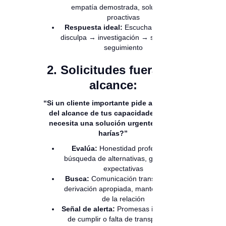
empatía demostrada, soluciones
proactivas
Respuesta ideal:
Escucha activa →
disculpa → investigación → solución →
seguimiento
2. Solicitudes fuera del
alcance:
“Si un cliente importante pide algo fuera
del alcance de tus capacidades, pero
necesita una solución urgente, ¿Qué
harías?”
Evalúa:
Honestidad profesional,
búsqueda de alternativas, gestión de
expectativas
Busca:
Comunicación transparente,
derivación apropiada, mantenimiento
de la relación
Señal de alerta:
Promesas imposibles
de cumplir o falta de transparencia