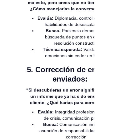
molesto, pero crees que no tiene razón,
¿Cómo manejarías la conversación?”
Evalúa:
Diplomacia, control emocional,
habilidades de desescalamiento
Busca:
Paciencia demostrada,
búsqueda de puntos en común,
resolución constructiva
Técnica esperada:
Validación de
emociones sin ceder en hechos
5. Corrección de errores
enviados:
“Si descubrieras un error significativo en
un informe que ya ha sido enviado al
cliente, ¿Qué harías para corregirlo?”
Evalúa:
Integridad profesional, gestión
de crisis, comunicación proactiva
Busca:
Comunicación inmediata,
asunción de responsabilidad, plan de
corrección