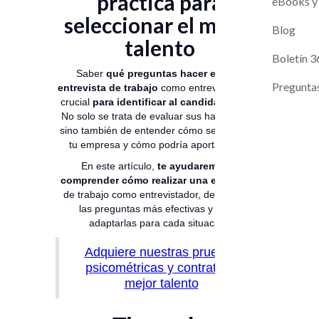
práctica para
Magneto A
Evaluaci
eBooks y
seleccionar el mejor
Contacto
Blog
talento
Próximos L
Boletín 3
Saber
qué preguntas hacer en una
Pregunta
entrevista de trabajo
como entrevistador es
crucial
para
identificar al candidato ideal.
No solo se trata de evaluar sus habilidades,
sino también de entender cómo se adapta a
tu empresa y cómo podría aportar valor.
En este artículo,
te ayudaremos a
comprender cómo realizar una entrevista
de trabajo como entrevistador, destacando
las preguntas más efectivas y cómo
adaptarlas para cada situación.
Adquiere nuestras pruebas
psicométricas y contrata al
mejor talento