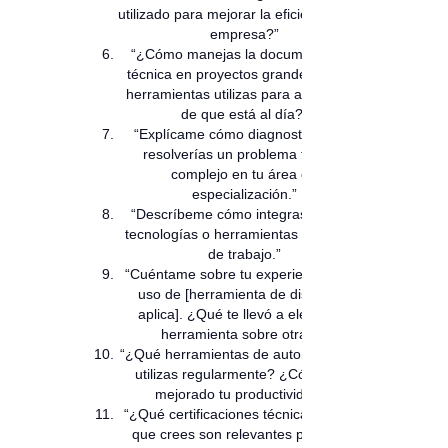
utilizado para mejorar la eficiencia en tu
empresa?”
“¿Cómo manejas la documentación
técnica en proyectos grandes? ¿Qué
herramientas utilizas para asegurarte
de que está al día?”
“Explícame cómo diagnosticarías y
resolverías un problema técnico
complejo en tu área de
especialización.”
“Descríbeme cómo integras nuevas
tecnologías o herramientas en tu flujo
de trabajo.”
“Cuéntame sobre tu experiencia en el
uso de [herramienta de diseño, si
aplica]. ¿Qué te llevó a elegir esa
herramienta sobre otras?”
“¿Qué herramientas de automatización
utilizas regularmente? ¿Cómo han
mejorado tu productividad?”
“¿Qué certificaciones técnicas posees
que crees son relevantes para este