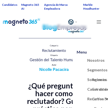
Candidatos
Magneto 365
Agencia de Marca
Marble
AI
Empleadora
Headhunter
Categoría
Reclutamiento​
Menu
Etiqueta
Nosotros
Gestión del Talento Humano​
Autor
Segmentos
Nicolle Pacacira
Soluciones
Agencias
¿Qué preguntas
Casos de é
Estructur
hacer como
Recursos
Marca Em
Coffee B
reclutador? Guía