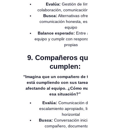
Evalúa:
Gestión de límites,
colaboración, comunicación asertiva
Busca:
Alternativas ofrecidas,
comunicación honesta, espíritu de
equipo
Balance esperado:
Entre ayudar al
equipo y cumplir con responsabilidades
propias
9. Compañeros que no
cumplen:
“Imagina que un compañero de trabajo no
está cumpliendo con sus tareas y está
afectando al equipo. ¿Cómo manejarías
esa situación?”
Evalúa:
Comunicación directa,
escalamiento apropiado, liderazgo
horizontal
Busca:
Conversación inicial con el
compañero, documentación,