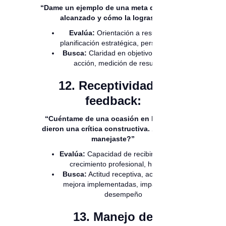
“Dame un ejemplo de una meta que hayas
alcanzado y cómo la lograste.”
Evalúa:
Orientación a resultados,
planificación estratégica, perseverancia
Busca:
Claridad en objetivos, plan de
acción, medición de resultados
12. Receptividad al
feedback:
“Cuéntame de una ocasión en la que te
dieron una crítica constructiva. ¿Cómo la
manejaste?”
Evalúa:
Capacidad de recibir feedback,
crecimiento profesional, humildad
Busca:
Actitud receptiva, acciones de
mejora implementadas, impacto en el
desempeño
13. Manejo de