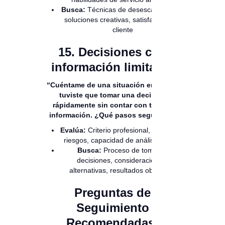
Busca:
Técnicas de desescalamiento,
soluciones creativas, satisfacción del
cliente
15. Decisiones con
información limitada:
“Cuéntame de una situación en la que
tuviste que tomar una decisión
rápidamente sin contar con toda la
información. ¿Qué pasos seguiste?”
Evalúa:
Criterio profesional, gestión de
riesgos, capacidad de análisis rápido
Busca:
Proceso de toma de
decisiones, consideración de
alternativas, resultados obtenidos
Preguntas de
Seguimiento
Recomendadas: