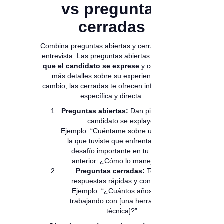
vs preguntas
cerradas
Combina preguntas abiertas y cerradas en la
entrevista. Las preguntas abiertas
permiten
que el candidato se exprese
y compartan
más detalles sobre su experiencia. En
cambio, las cerradas te ofrecen información
específica y directa.
Preguntas abiertas:
Dan pie a que el
candidato se explaye.
Ejemplo: “Cuéntame sobre una vez en
la que tuviste que enfrentarte a un
desafío importante en tu trabajo
anterior. ¿Cómo lo manejaste?”
Preguntas cerradas:
Te dan
respuestas rápidas y concretas.
Ejemplo: “¿Cuántos años llevas
trabajando con [una herramienta
técnica]?”