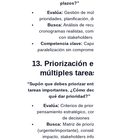
plazos?”
Evalúa:
Gestión de múltiples
prioridades, planificación, delegación
Busca:
Análisis de recursos,
cronogramas realistas, comunicación
con stakeholders
Competencia clave:
Capacidad de
paralelización sin comprometer calidad
13. Priorización entre
múltiples tareas:
“Supón que debes priorizar entre varias
tareas importantes. ¿Cómo decidirías a
qué dar prioridad?”
Evalúa:
Criterios de priorización,
pensamiento estratégico, comunicación
de decisiones
Busca:
Matriz de priorización
(urgente/importante), consideración de
impacto, stakeholders informados