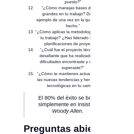
puesto?”
“¿Cómo manejas bases de datos
grandes en tu trabajo? Dame un
ejemplo de una vez en la que lo hayas
hecho.”
“¿Cómo aplicas la metodología Agile en
tu trabajo? ¿Has liderado sprints o
planificaciones de proyectos?”
“¿Cuál fue el proyecto técnico más
desafiante que ha realizado? ¿Qué
dificultades encontraste y cómo las
superaste?”
“¿Cómo te mantienes actualizado con
las nuevas tendencias y herramientas
tecnológicas en tu campo?”
El 80% del éxito se basa
simplemente en insistir. -
Woody Allen.
Preguntas abiertas