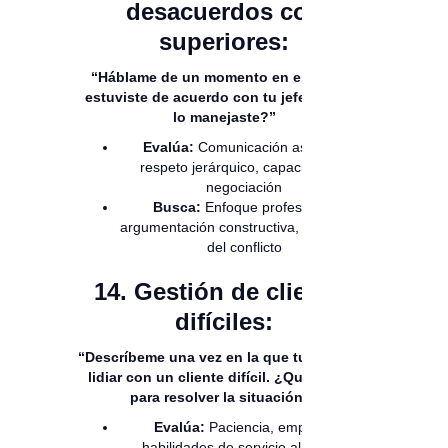
desacuerdos con
superiores:
“Háblame de un momento en el que no
estuviste de acuerdo con tu jefe. ¿Cómo
lo manejaste?”
Evalúa:
Comunicación asertiva,
respeto jerárquico, capacidad de
negociación
Busca:
Enfoque profesional,
argumentación constructiva, resolución
del conflicto
14. Gestión de clientes
difíciles:
“Descríbeme una vez en la que tuviste que
lidiar con un cliente difícil. ¿Qué hiciste
para resolver la situación?”
Evalúa:
Paciencia, empatía,
habilidades de servicio al cliente