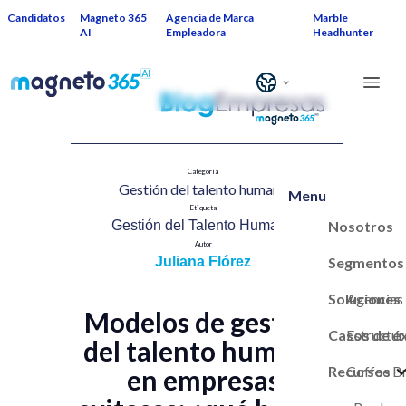
Candidatos
Magneto 365
Agencia de Marca
Marble
AI
Empleadora
Headhunter
Categoría
Gestión del talento humano​
Menu
Etiqueta
Nosotros
Gestión del Talento Humano​
Autor
Segmentos
Juliana Flórez
Soluciones
Agencias
Modelos de gestión
Casos de é
Estructur
del talento humano
Recursos
Marca Em
Coffee B
en empresas