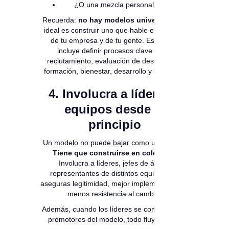
¿O una mezcla personalizada?
Recuerda:
no hay modelos universales
, lo
ideal es construir uno que hable el lenguaje
de tu empresa y de tu gente. Este paso
incluye definir procesos clave como
reclutamiento, evaluación de desempeño,
formación, bienestar, desarrollo y liderazgo.
4. Involucra a líderes y
equipos desde el
principio
Un modelo no puede bajar como una orden.
Tiene que construirse en colectivo
.
Involucra a líderes, jefes de área y
representantes de distintos equipos. Así
aseguras legitimidad, mejor implementación y
menos resistencia al cambio.
Además, cuando los líderes se convierten en
promotores del modelo, todo fluye mejor.