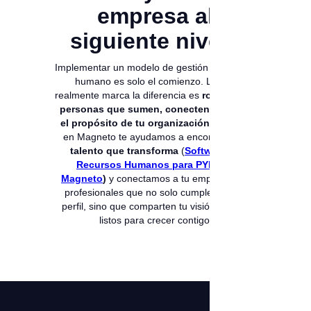
empresa al
siguiente nivel?
Implementar un modelo de gestión del talento
humano es solo el comienzo. Lo que
realmente marca la diferencia es
rodearte de
personas que sumen, conecten y eleven
el propósito de tu organización
, por eso,
en Magneto te ayudamos a encontrar
ese
talento que transforma
(
Software de
Recursos Humanos para PYMES |
Magneto
)
y conectamos a tu empresa con
profesionales que no solo cumplen con el
perfil, sino que comparten tu visión y están
listos para crecer contigo.