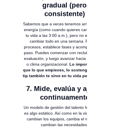
gradual (pero
consistente)
Sabemos que a veces tenemos arranques de
energía (como cuando quieres cambiar toda
tu vida a las 3:00 a.m.), pero no es posible
cambiar todo en una semana. Prioriza
procesos, establece fases y acompaña cada
paso. Puedes comenzar con reclutamiento y
evaluación, y luego avanzar hacia formación
o clima organizacional.
Lo importante es
que lo que empieces, lo sostengas (y este
tip también te sirve en tu vida personal
😉
)
7. Mide, evalúa y ajusta
continuamente
Un modelo de gestión del talento humano no
es algo estático. Así como en la vida misma,
cambian los equipos, cambia el mercado,
cambian las necesidades.