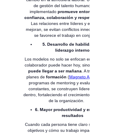
de gestión del talento humano bien
implementado
promueve entornos de
confianza, colaboración y respeto mutuo
.
Las relaciones entre líderes y equipos
mejoran, se evitan conflictos innecesarios y
se favorece el trabajo en conjunto.
5. Desarrollo de habilidades y
liderazgo interno
Los modelos no solo se enfocan en lo que el
colaborador puede hacer hoy, sino en lo que
puede llegar a ser mañana
. A través de
planes de
formación
(
Magneto Academy
),
programas de mentoring y evaluaciones
constantes, se construyen líderes desde
dentro, fortaleciendo el crecimiento sostenible
de la organización.
6. Mayor productividad y enfoque en
resultados
Cuando cada persona tiene claro su rol, sus
objetivos y cómo su trabajo impacta en el