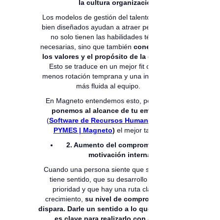
la cultura organizacional
Los modelos de gestión del talento humano
bien diseñados ayudan a atraer perfiles que
no solo tienen las habilidades técnicas
necesarias, sino que también
conectan con
los valores y el propósito de la empresa
.
Esto se traduce en un mejor fit cultural,
menos rotación temprana y una integración
más fluida al equipo.
En Magneto entendemos esto, por lo que
ponemos al alcance de tu empresa
(
Software de Recursos Humanos para
PYMES | Magneto
)
el mejor talento.
2. Aumento del compromiso y la
motivación interna
Cuando una persona siente que su trabajo
tiene sentido, que su desarrollo es una
prioridad y que hay una ruta clara de
crecimiento,
su nivel de compromiso se
dispara. Darle un sentido a lo que se hace,
es clave para realizarlo con amor.