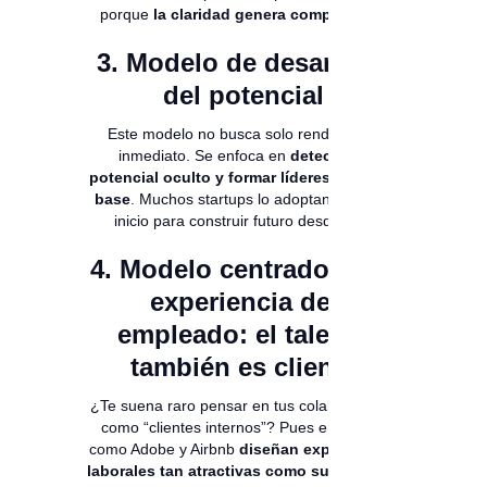
porque
la claridad genera compromiso
.
3. Modelo de desarrollo
del potencial
Este modelo no busca solo rendimiento
inmediato. Se enfoca en
detectar el
potencial oculto y formar líderes desde la
base
. Muchos startups lo adoptan desde el
inicio para construir futuro desde hoy.
4. Modelo centrado en la
experiencia del
empleado: el talento
también es cliente
¿Te suena raro pensar en tus colaboradores
como “clientes internos”? Pues empresas
como Adobe y Airbnb
diseñan experiencias
laborales tan atractivas como sus propios