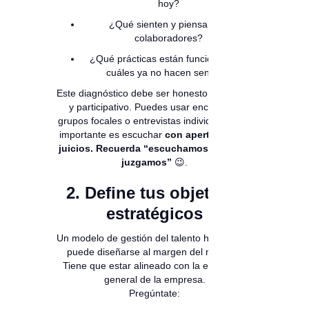
hoy?
¿Qué sienten y piensan los
colaboradores?
¿Qué prácticas están funcionando y
cuáles ya no hacen sentido?
Este diagnóstico debe ser honesto, profundo
y participativo. Puedes usar encuestas,
grupos focales o entrevistas individuales. Lo
importante es escuchar
con apertura y sin
juicios. Recuerda “escuchamos, pero no
juzgamos”
😉.
2. Define tus objetivos
estratégicos
Un modelo de gestión del talento humano no
puede diseñarse al margen del negocio.
Tiene que estar alineado con la estrategia
general de la empresa.
Pregúntate: