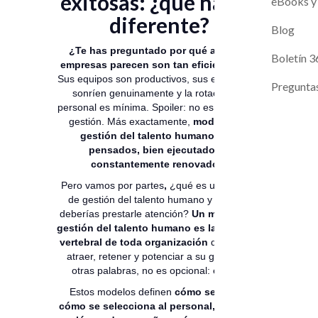
exitosas: ¿qué hacen
Magneto A
Evaluaci
eBooks y
diferente?
Contacto
Blog
¿Te has preguntado por qué algunas
Próximos L
Boletín 3
empresas parecen son tan eficientes?
🔍
Sus equipos son productivos, sus empleados
Pregunta
sonríen genuinamente y la rotación de
personal es mínima. Spoiler: no es suerte, es
gestión. Más exactamente,
modelos de
gestión del talento humano bien
pensados, bien ejecutados y
constantemente renovados.
Pero vamos por partes
,
¿qué es un modelo
de gestión del talento humano y por qué
deberías prestarle atención?
Un modelo de
gestión del talento humano es la columna
vertebral de toda organización
que quiere
atraer, retener y
potenciar a su gente
.
En
otras palabras, no es opcional: es vital.
Estos modelos definen
cómo se lidera,
cómo se selecciona al personal, cómo se