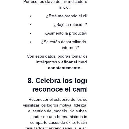
Por eso, es clave definir indicadores desde el
inicio:
¿Está mejorando el clima?
¿Bajó la rotación?
¿Aumentó la productividad?
¿Se están desarrollando líderes
internos?
Con esos datos, podrás tomar decisiones
inteligentes y
afinar el modelo
constantemente
.
8. Celebra los logros y
reconoce el cambio
Reconocer el esfuerzo de los equipos y
visibilizar los logros motiva, fideliza y refuerza
el sentido del modelo. No subestimes el
poder de una buena historia interna:
comparte casos de éxito, testimonios,
resultados y aprendizajes. ¿Te acuerdas la