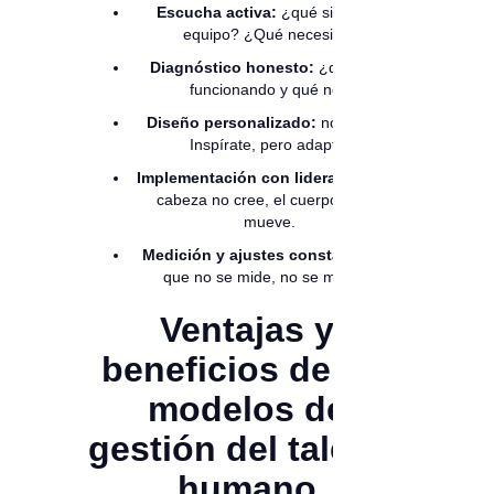
Escucha activa:
¿qué siente tu
equipo? ¿Qué necesita?
Diagnóstico honesto:
¿qué está
funcionando y qué no?
Diseño personalizado:
no copies.
Inspírate, pero adapta.
Implementación con liderazgo:
si la
cabeza no cree, el cuerpo no se
mueve.
Medición y ajustes constantes:
lo
que no se mide, no se mejora.
Ventajas y
beneficios de los
modelos de
gestión del talento
humano