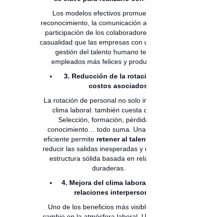
Los modelos efectivos promueven el
reconocimiento, la comunicación abierta y la
participación de los colaboradores. No es
casualidad que las empresas con una buena
gestión del talento humano tengan
empleados más felices y productivos.
3. Reducción de la rotación y los
costos asociados
La rotación de personal no solo impacta el
clima laboral: también cuesta dinero.
Selección, formación, pérdida de
conocimiento… todo suma. Una gestión
eficiente permite
retener al talento clave
,
reducir las salidas inesperadas y crear una
estructura sólida basada en relaciones
duraderas.
4. Mejora del clima laboral y de las
relaciones interpersonales
Uno de los beneficios más visibles es el
cambio en la atmósfera laboral. Un modelo