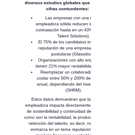
diversos estudios globales que muestran
cifras contundentes:
Las empresas con una marca
empleadora sólida reducen su costo de
contratación hasta en un 43% (LinkedIn
Talent Solutions).
El 75% de los candidatos investiga la
reputación de una empresa antes de
postularse (Glassdoor).
Organizaciones con alto engagement
tienen 21% mayor rentabilidad (Gallup).
Reemplazar un colaborador puede
costar entre 50% y 200% de su salario
anual, dependiendo del nivel del cargo
(SHRM).
Estos datos demuestran que la marca
empleadora impacta directamente en temas
de sostenibilidad y continuidad del negocio
como son la rentabilidad, la productividad y la
retención del talento, es decir, no solo se
enmarca en un tema reputacional sino