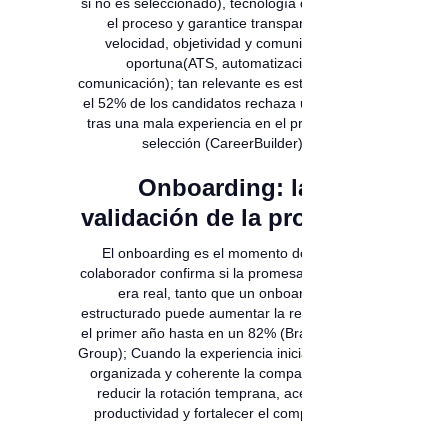
si no es seleccionado), tecnología que facilite
el proceso y garantice transparencia,
velocidad, objetividad y comunicación
oportuna(ATS, automatización,
comunicación); tan relevante es esta fase que
el 52% de los candidatos rechaza una oferta
tras una mala experiencia en el proceso de
selección (CareerBuilder).
Onboarding: la
validación de la promesa
El onboarding es el momento donde el
colaborador confirma si la promesa de marca
era real, tanto que un onboarding
estructurado puede aumentar la retención en
el primer año hasta en un 82% (Brandon Hall
Group); Cuando la experiencia inicial es clara,
organizada y coherente la compañía logra
reducir la rotación temprana, acelerar la
productividad y fortalecer el compromiso.