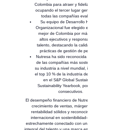
Colombia para atraer y fidelizar talento,
ocupando el tercer lugar general entre
todas las compañías evaluadas.
Su equipo de Desarrollo Humano
Organizacional fue elegido el segundo
mejor de Colombia por más de 140
altos ejecutivos y responsables de
talento, destacando la calidad de sus
prácticas de gestión de personas.
Nutresa ha sido reconocida como una
de las compañías más sostenibles en
su industria a nivel mundial, incluida en
el top 10 % de la industria de alimentos
en el S&P Global Sustainable-
Sustainability Yearbook, por 14 años
consecutivos.
El desempeño financiero de Nutresa —con
crecimiento de ventas, márgenes de
rentabilidad sólidos y reconocimiento
internacional en sostenibilidad— está
estrechamente conectado con una gestión
integral del talento y una marca empleadora