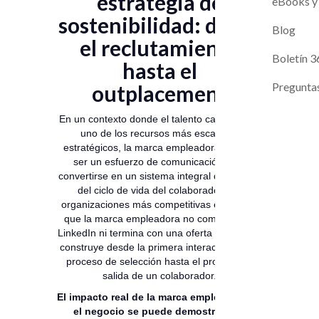
estrategia de
Magneto A
Evaluaci
eBooks y
sostenibilidad: desde
Contacto
Blog
el reclutamiento
Próximos L
Boletín 3
hasta el
Pregunta
outplacement
En un contexto donde el talento calificado es
uno de los recursos más escasos y
estratégicos, la marca empleadora dejó de
ser un esfuerzo de comunicación para
convertirse en un sistema integral de gestión
del ciclo de vida del colaborador; las
organizaciones más competitivas entienden
que la marca empleadora no comienza en
LinkedIn ni termina con una oferta laboral: se
construye desde la primera interacción en el
proceso de selección hasta el proceso de
salida de un colaborador.
El impacto real de la marca empleadora en
el negocio se puede demostrar con