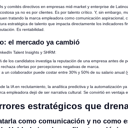
y comités directivos en empresas mid-market y enterprise de Latino
stosa ya no es por clientes. Es por talento crítico. Y, sin embargo, 
guen tratando la marca empleadora como comunicación aspiracional, c
tura estratégica de talento que impacta directamente los indicadores fi
utación. Es rentabilidad.
to: el mercado ya cambió
nkedIn Talent Insights y SHRM:
 de los candidatos investiga la reputación de una empresa antes de p
 rechaza ofertas por percepciones negativas de marca.
a un colaborador puede costar entre 30% y 50% de su salario anual (
e la IA en reclutamiento, la analítica predictiva y la automatización y
rca empleadora dejó de ser narrativa cultural. Se convirtió en ventaja e
rrores estratégicos que dren
tratarla como comunicación y no como e