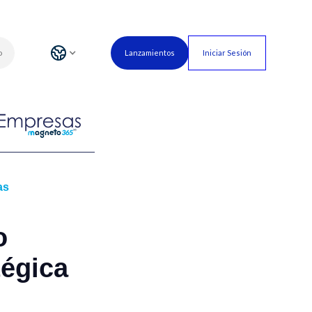
o
Lanzamientos
Iniciar Sesión
as
o
tégica