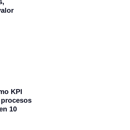
s,
valor
omo KPI
n procesos
en 10