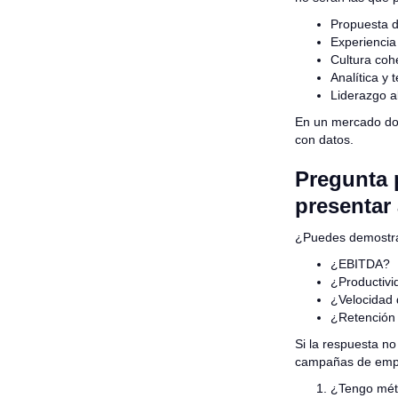
Propuesta 
Experiencia
Cultura coh
Analítica y 
Liderazgo a
En un mercado don
con datos.
Pregunta p
presentar 
¿Puedes demostra
¿EBITDA?
¿Productivi
¿Velocidad 
¿Retención 
Si la respuesta n
campañas de empl
¿Tengo métr