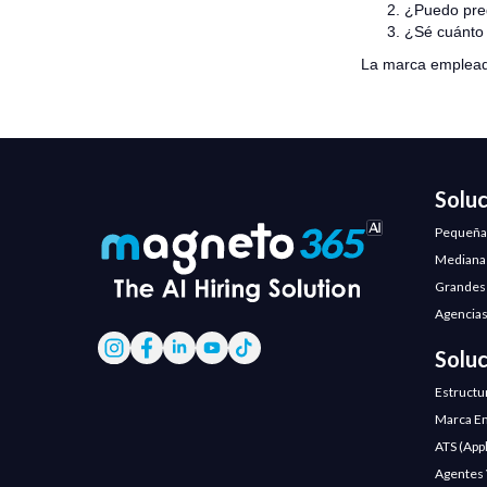
¿Puedo pred
¿Sé cuánto 
La marca emplead
Solu
Pequeña
Mediana
Grandes
Agencias
Solu
Estructu
Marca Em
ATS (App
Agentes V