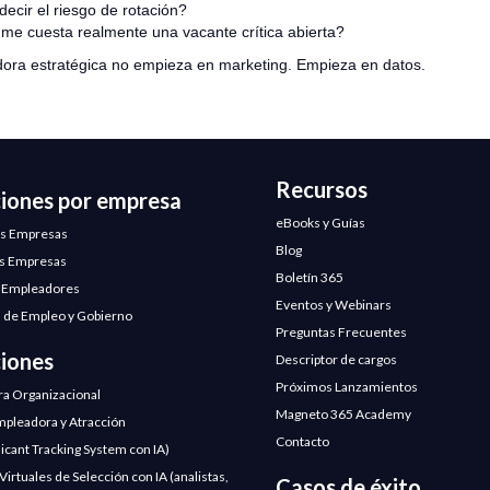
ecir el riesgo de rotación?
me cuesta realmente una vacante crítica abierta?
ora estratégica no empieza en marketing. Empieza en datos.
Recursos
ciones por empresa
eBooks y Guías
s Empresas
Blog
s Empresas
Boletín 365
 Empleadores
Eventos y Webinars
 de Empleo y Gobierno
Preguntas Frecuentes
ciones
Descriptor de cargos
Próximos Lanzamientos
ra Organizacional
Magneto 365 Academy
pleadora y Atracción
Contacto
licant Tracking System con IA)
irtuales de Selección con IA (analistas,
Casos de éxito