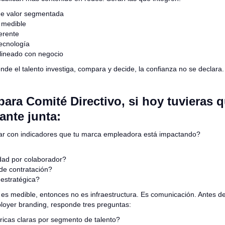
de valor segmentada
 medible
erente
tecnología
lineado con negocio
de el talento investiga, compara y decide, la confianza no se declara
ara Comité Directivo, si hoy tuvieras 
ante junta:
r con indicadores que tu marca empleadora está impactando?
dad por colaborador?
de contratación?
estratégica?
o es medible, entonces no es infraestructura. Es comunicación. Antes 
oyer branding, responde tres preguntas:
icas claras por segmento de talento?