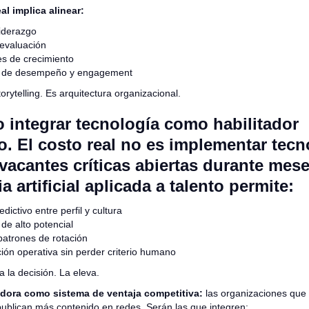
al implica alinear:
iderazgo
evaluación
es de crecimiento
s de desempeño y engagement
orytelling. Es arquitectura organizacional.
o integrar tecnología como habilitador
o. El costo real no es implementar tecn
vacantes críticas abiertas durante mese
ia artificial aplicada a talento permite:
dictivo entre perfil y cultura
 de alto potencial
 patrones de rotación
ión operativa sin perder criterio humano
 la decisión. La eleva.
dora como sistema de ventaja competitiva:
las organizaciones que 
publican más contenido en redes. Serán las que integren: