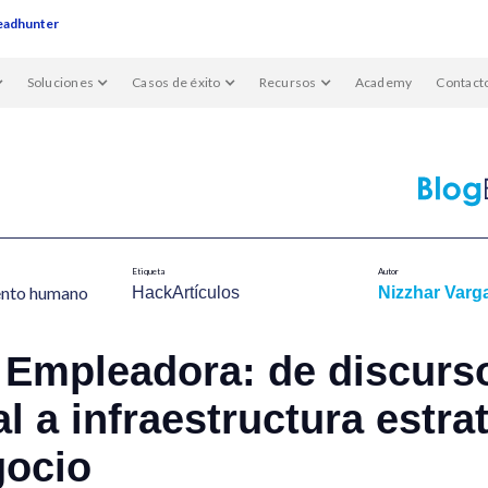
eadhunter
Soluciones
Casos de éxito
Recursos
Academy
Contact
Etiqueta
Autor
ento humano​
HackArtículos
Nizzhar Varg
 Empleadora: de discurs
al a infraestructura estra
gocio