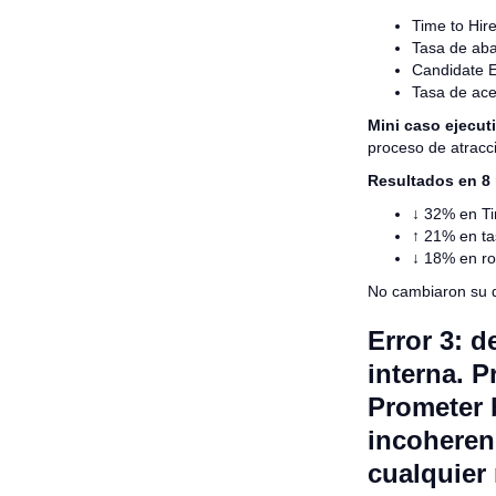
Time to Hir
Tasa de ab
Candidate 
Tasa de ace
Mini caso ejecut
proceso de atracci
Resultados en 8
↓ 32% en Ti
↑ 21% en ta
↓ 18% en ro
No cambiaron su d
Error 3: d
interna. P
Prometer 
incoheren
cualquier 