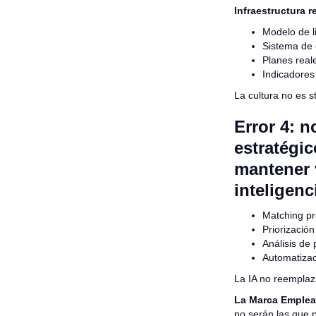
Infraestructura re
Modelo de l
Sistema de 
Planes real
Indicadore
La cultura no es st
Error 4: n
estratégic
mantener 
inteligenc
Matching pre
Priorización
Análisis de
Automatizac
La IA no reemplaza
La Marca Emplea
no serán las que 