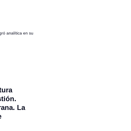
ró analítica en su
tura
tión.
rana. La
e