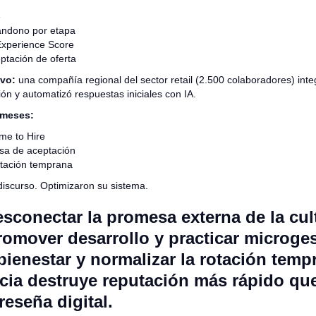
e
andono por etapa
Experience Score
ptación de oferta
ivo:
una compañía regional del sector retail (2.500 colaboradores) integ
ón y automatizó respuestas iniciales con IA.
 meses:
me to Hire
sa de aceptación
tación temprana
iscurso. Optimizaron su sistema.
esconectar la promesa externa de la cul
romover desarrollo y practicar microges
bienestar y normalizar la rotación temp
cia destruye reputación más rápido qu
reseña digital.