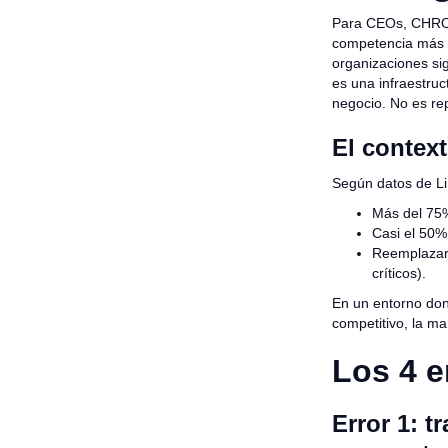
Para CEOs, CHROs 
competencia más co
organizaciones si
es una infraestruc
negocio. No es rep
El contex
Según datos de Li
Más del 75%
Casi el 50%
Reemplazar 
críticos).
En un entorno dond
competitivo, la ma
Los 4 e
Error 1: 