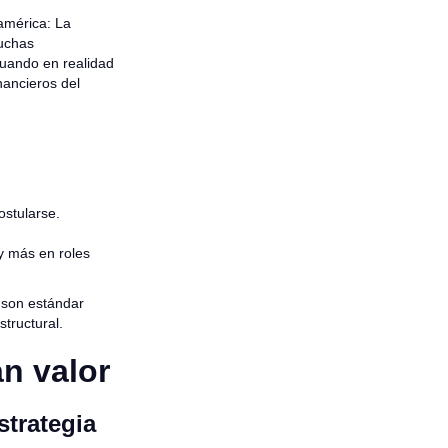
américa: La
muchas
uando en realidad
nancieros del
ostularse.
y más en roles
a son estándar
structural.
an valor
strategia