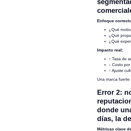
segmentada
comerciale
Enfoque correct
¿Qué motiva
¿Qué propu
¿Qué experi
Impacto real:
↑ Tasa de a
↓ Costo por
↑ Ajuste cult
Una marca fuerte 
Error 2: 
reputacio
donde una
días, la d
Métricas clave de