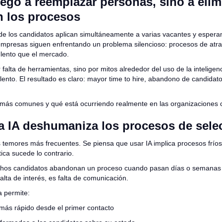
legó a reemplazar personas, sino a elim
n los procesos
e los candidatos aplican simultáneamente a varias vacantes y espera
mpresas siguen enfrentando un problema silencioso: procesos de atra
lento que el mercado.
alta de herramientas, sino por mitos alrededor del uso de la inteligencia
lento. El resultado es claro: mayor time to hire, abandono de candidat
más comunes y qué está ocurriendo realmente en las organizaciones 
La IA deshumaniza los procesos de sele
s temores más frecuentes. Se piensa que usar IA implica procesos fríos
ica sucede lo contrario.
hos candidatos abandonan un proceso cuando pasan días o semanas s
alta de interés, es falta de comunicación.
a permite:
ás rápido desde el primer contacto