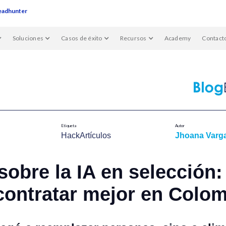
eadhunter
Soluciones
Casos de éxito
Recursos
Academy
Contact
Etiqueta
Autor
HackArtículos
Jhoana Varg
sobre la IA en selección:
contratar mejor en Colo