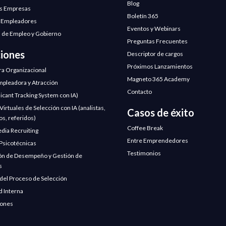
Blog
s Empresas
Boletín 365
 Empleadores
Eventos y Webinars
 de Empleo y Gobierno
Preguntas Frecuentes
ciones
Descriptor de cargos
Próximos Lanzamientos
ra Organizacional
Magneto 365 Academy
pleadora y Atracción
Contacto
licant Tracking System con IA)
irtuales de Selección con IA (analistas,
Casos de éxito
os, referidos)
Coffee Break
edia Recruiting
Entre Emprendedores
Psicotécnicas
Testimonios
ón de Desempeño y Gestión de
s
 del Proceso de Selección
d Interna
iones