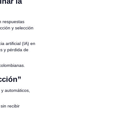
inar la
n respuestas
cción y selección
 artificial (IA) en
os y pérdida de
colombianas.
cción”
 y automáticos,
in recibir