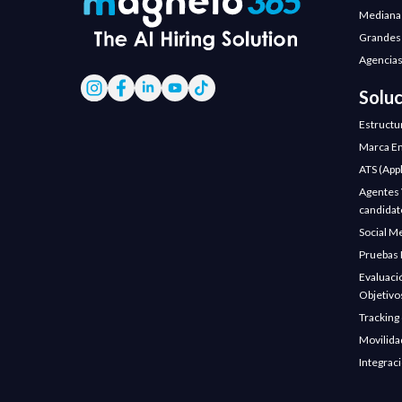
Mediana
Grandes
Agencias
Solu
Estructu
Marca Em
ATS (App
Agentes V
candidat
Social M
Pruebas 
Evaluaci
Objetivo
Tracking
Movilida
Integrac