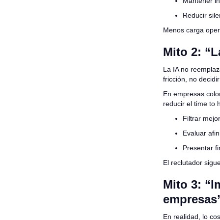
Mantener in
Reducir sile
Menos carga opera
Mito 2: “L
La IA no reemplaza
fricción, no decidir
En empresas colom
reducir el time to
Filtrar mejor
Evaluar afi
Presentar fi
El reclutador sigu
Mito 3: “
empresas
En realidad, lo co