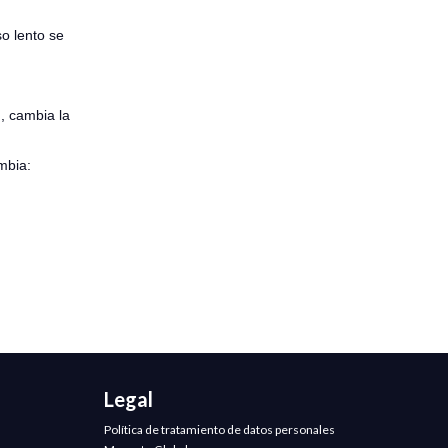
o lento se
n, cambia la
mbia:
Legal
Política de tratamiento de datos personales