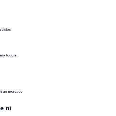
evistas
aña todo el
 en un mercado
e ni