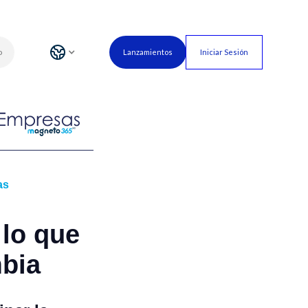
o
Lanzamientos
Iniciar Sesión
as
 lo que
mbia