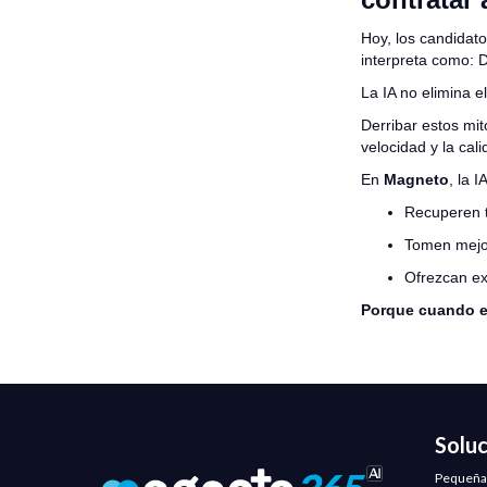
Hoy, los candidat
interpreta como: 
La IA no elimina el
Derribar estos mit
velocidad y la cal
En
Magneto
, la 
Recuperen 
Tomen mejo
Ofrezcan ex
Porque cuando el
Solu
Pequeña