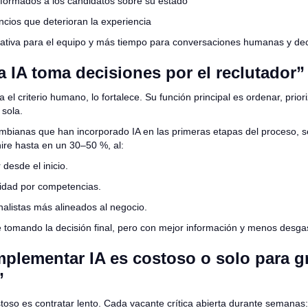
formados a los candidatos sobre su estado
ncios que deterioran la experiencia
tiva para el equipo y más tiempo para conversaciones humanas y deci
a IA toma decisiones por el reclutador”
 el criterio humano, lo fortalece. Su función principal es ordenar, priori
 sola.
bianas que han incorporado IA en las primeras etapas del proceso, s
 hire hasta en un 30–50 %, al:
 desde el inicio.
nidad por competencias.
nalistas más alineados al negocio.
e tomando la decisión final, pero con mejor información y menos desga
Implementar IA es costoso o solo para 
”
stoso es contratar lento. Cada vacante crítica abierta durante semanas: