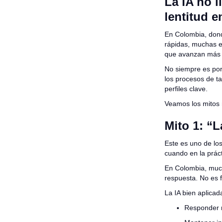
La IA no l
lentitud e
En Colombia, dond
rápidas, muchas e
que avanzan más 
No siempre es por f
los procesos de ta
perfiles clave.
Veamos los mitos 
Mito 1: “
Este es uno de lo
cuando en la práct
En Colombia, muc
respuesta. No es f
La IA bien aplicad
Responder m