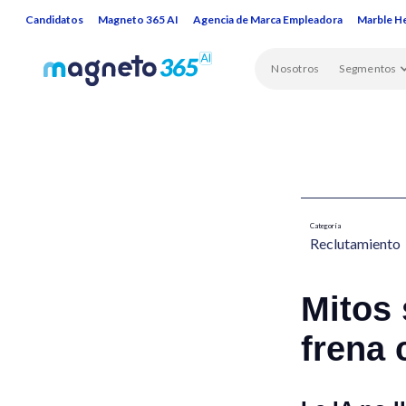
Candidatos
Magneto 365 AI
Agencia de Marca Empleadora
Marble H
Nosotros
Segmentos
Categoría
Reclutamiento​
Mitos 
frena 