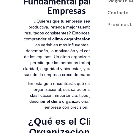
Fundamental para las
Magneto A
Empresas
Contacto
¿Quieres que tu empresa sea más
Próximos L
productiva, retenga mejor talento y logre
resultados consistentes? Entonces necesitas
comprender el
clima organizacional
, una de
las variables más influyentes en el
desempeño, la motivación y el compromiso
de los equipos. Un clima organizacional sano
permite que las personas trabajen con
claridad, seguridad y bienestar; y cuando esto
sucede, la empresa crece de manera natural.
En esta guía encontrarás qué es el clima
organizacional, sus características,
clasificación, importancia, tipos y cómo
describir el clima organizacional de una
empresa con precisión.
¿Qué es el Clima
Organizacional?