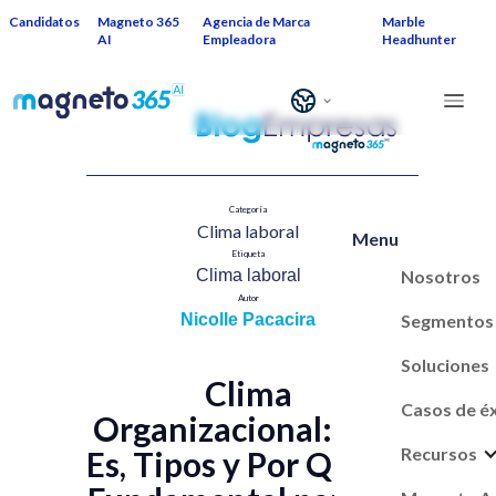
Candidatos
Magneto 365
Agencia de Marca
Marble
AI
Empleadora
Headhunter
Categoría
Clima laboral​
Menu
Etiqueta
Nosotros
Clima laboral
Autor
Segmentos
Nicolle Pacacira
Soluciones
Clima
Casos de é
Organizacional: Qué
Recursos
Es, Tipos y Por Qué Es