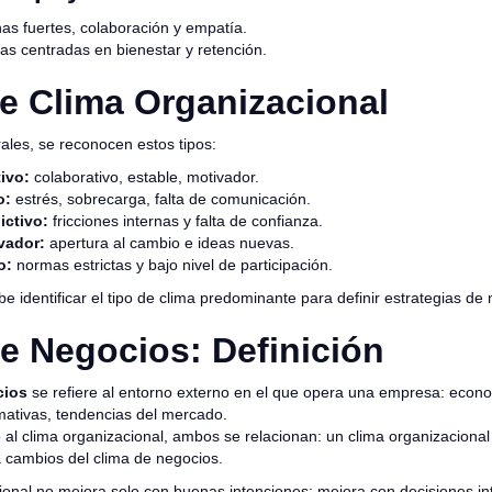
s fuertes, colaboración y empatía.
as centradas en bienestar y retención.
e Clima Organizacional
ales, se reconocen estos tipos:
ivo:
colaborativo, estable, motivador.
o:
estrés, sobrecarga, falta de comunicación.
ictivo:
fricciones internas y falta de confianza.
vador:
apertura al cambio e ideas nuevas.
o:
normas estrictas y bajo nivel de participación.
identificar el tipo de clima predominante para definir estrategias de 
e Negocios: Definición
cios
se refiere al entorno externo en el que opera una empresa: econ
ativas, tendencias del mercado.
 al clima organizacional, ambos se relacionan: un clima organizacional
 cambios del clima de negocios.
ional no mejora solo con buenas intenciones; mejora con decisiones int