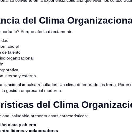
ional se convierte en la experiencia cotidiana que viven los colaborado
ncia del Clima Organizaciona
mportante? Porque afecta directamente:
vidad
ión laboral
n de talento
so organizacional
ón
orporativa
ón interna y externa
anizacional impulsa resultados. Un clima deteriorado los frena. Por es
en la gestión empresarial moderna.
rísticas del Clima Organizaci
ional saludable presenta estas características:
ón clara y abierta
entre líderes y colaboradores