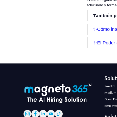
adecuado y formac
También p
✨Cómo integ
✨El Poder d
Solu
Small Bu
Medium-
Great E
Employm
Solut