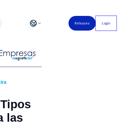
Releases
Login
ira
 Tipos
 las