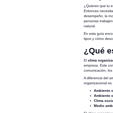
¿Quieres que tu e
Entonces necesit
desempeño, la mot
personas trabajen
natural.
En esta guía encon
tipos y cómo descr
¿Qué es
El
clima organiza
empresa. Este conc
comunicación, los
A diferencia del
am
organizacional es 
Ambiente o
Ambiente o
Clima soci
Medio ambi