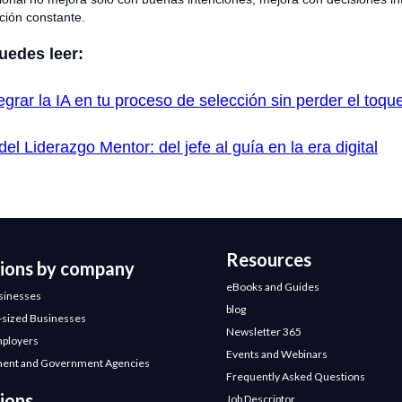
ión constante.
uedes leer:
rar la IA en tu proceso de selección sin perder el toq
el Liderazgo Mentor: del jefe al guía en la era digital
Resources
tions by company
eBooks and Guides
sinesses
blog
sized Businesses
Newsletter 365
mployers
Events and Webinars
ent and Government Agencies
Frequently Asked Questions
ions
Job Descriptor