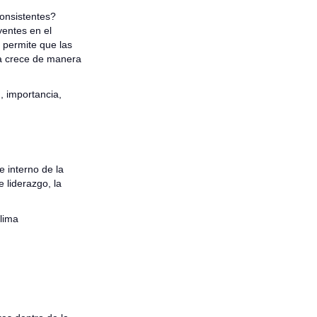
consistentes?
yentes en el
 permite que las
sa crece de manera
n, importancia,
 interno de la
 liderazgo, la
clima