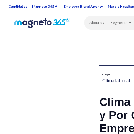
Candidates
Magneto 365 AI
Employer Brand Agency
Marble Headhu
About us
Segments
Categoría
Clima laboral​
Clima 
y Por
Empre