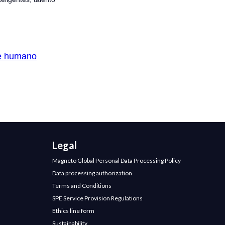
ue humano
Legal
Magneto Global Personal Data Processing Policy
Data processing authorization
Terms and Conditions
SPE Service Provision Regulations
Ethics line form
Sustainability