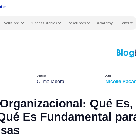
nter
Solutions
Success stories
Resources
Academy
Contact
Etiqueta
Autor
Clima laboral
Nicolle Pacac
Organizacional: Qué Es,
 Qué Es Fundamental para
sas