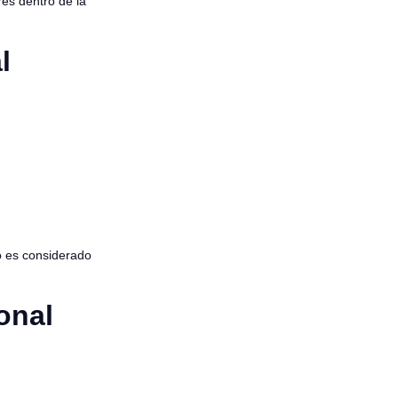
res dentro de la
l
o es considerado
onal