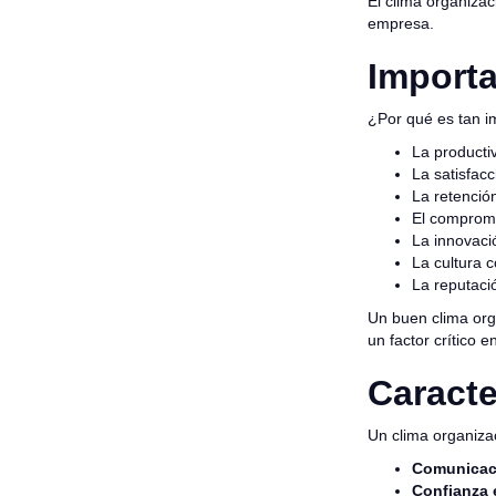
El clima organizac
empresa.
Importa
¿Por qué es tan i
La producti
La satisfacc
La retenció
El compromi
La innovaci
La cultura c
La reputaci
Un buen clima org
un factor crítico 
Caracte
Un clima organizac
Comunicaci
Confianza 