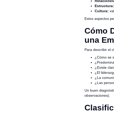
Relaciones
Estructura:
Cultura:
val
Estos aspectos pe
Cómo De
una Em
Para describir el
¿Cómo se si
¿Predomina 
¿Existe cla
¿El lideraz
¿La comunic
¿Las perso
Un buen diagnóstic
observaciones).
Clasifi