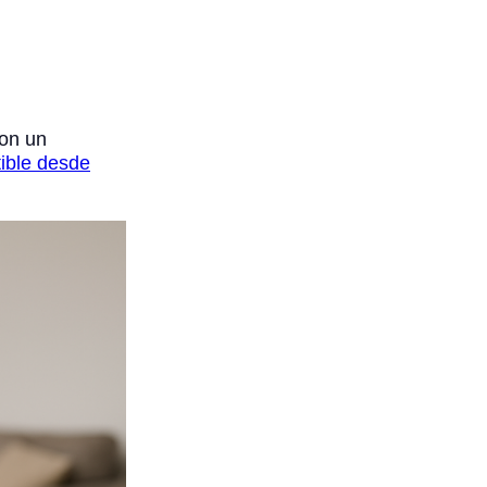
con un
tible desde