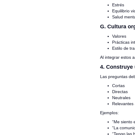
Estrés
Equilibrio v
Salud ment
G. Cultura or
Valores
Prácticas in
Estilo de tr
Al integrar estos 
4. Construye 
Las preguntas deb
Cortas
Directas
Neutrales
Relevantes a
Ejemplos:
“Me siento 
“La comunic
“Tengo las 