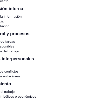
iento
ión interna
 la información
cia
tación
ral y procesos
 de tareas
sponibles
n del trabajo
 interpersonales
de conflictos
n entre áreas
iento
el trabajo
simbólicos o económicos