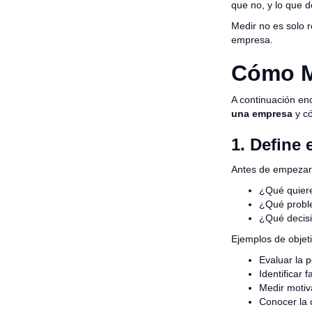
que no, y lo que 
Medir no es solo r
empresa.
Cómo Me
A continuación en
una empresa
y có
1. Define 
Antes de empezar,
¿Qué quier
¿Qué probl
¿Qué decisi
Ejemplos de objet
Evaluar la 
Identificar 
Medir moti
Conocer la 