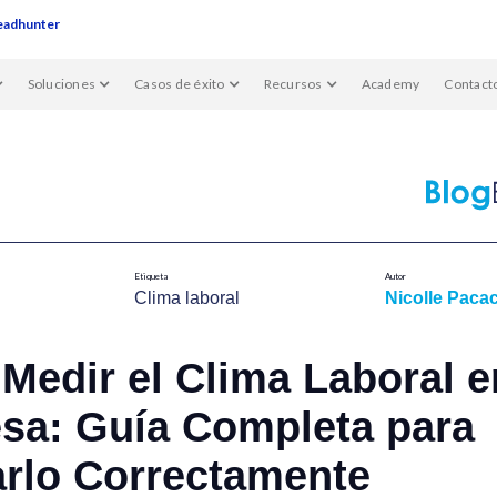
eadhunter
Soluciones
Casos de éxito
Recursos
Academy
Contact
Etiqueta
Autor
Clima laboral
Nicolle Pacac
Medir el Clima Laboral e
sa: Guía Completa para
arlo Correctamente