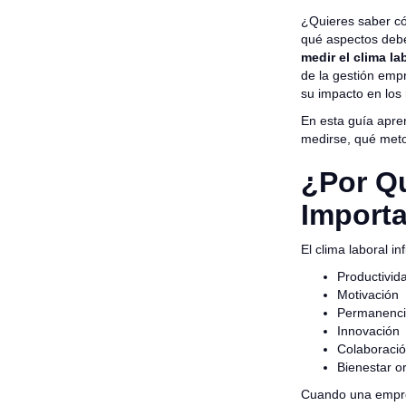
¿Quieres saber có
qué aspectos debe
medir el clima la
de la gestión empr
su impacto en los 
En esta guía apr
medirse, qué metod
¿Por Qu
Import
El clima laboral in
Productivid
Motivación
Permanencia
Innovación
Colaboraci
Bienestar o
Cuando una empres