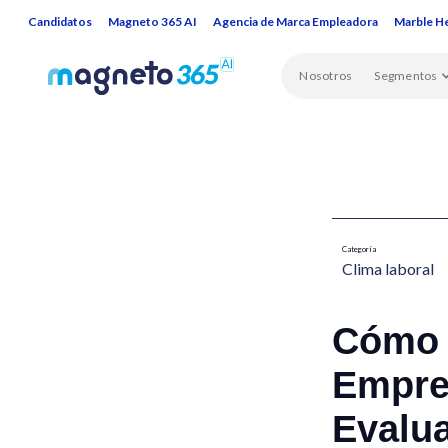
Candidatos
Magneto 365 AI
Agencia de Marca Empleadora
Marble H
Nosotros
Segmentos
Categoría
Clima laboral​
Cómo 
Empre
Evalu