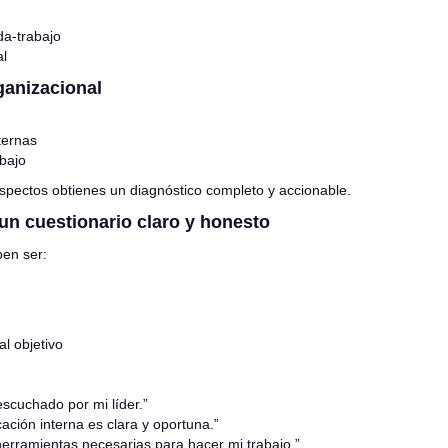
ida-trabajo
al
ganizacional
ternas
abajo
aspectos obtienes un diagnóstico completo y accionable.
un cuestionario claro y honesto
en ser:
l objetivo
escuchado por mi líder.”
ación interna es clara y oportuna.”
herramientas necesarias para hacer mi trabajo.”