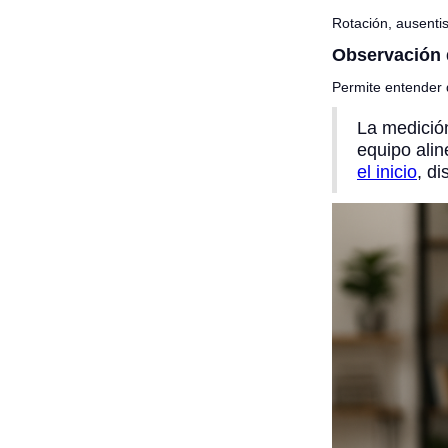
Rotación, ausenti
Observación 
Permite entender 
La medició
equipo alin
el inicio
, d