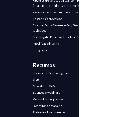
Agentes de seleção virtual com IA
(analistas, candidatos, referências)
Recrutamento em mídias sociais
Testes psicotécnicos
Evaluación de Desempeño y Gestión de
Objetivos
Tracking del Proceso de Selección
Mobilidade interna
Integrações
Recursos
Livros eletrônicos e guias
blog
Newsletter 365
Eventos e webinars
Perguntas frequentes
Descritor de trabalho
Próximos lançamentos