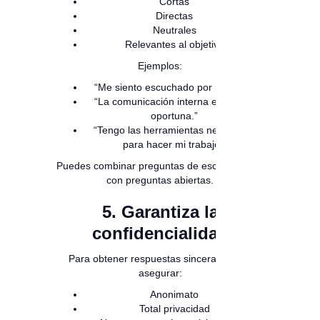
Cortas
Directas
Neutrales
Relevantes al objetivo
Ejemplos:
“Me siento escuchado por mi líder.”
“La comunicación interna es clara y
oportuna.”
“Tengo las herramientas necesarias
para hacer mi trabajo.”
Puedes combinar preguntas de escala (1 a 5)
con preguntas abiertas.
5. Garantiza la
confidencialidad
Para obtener respuestas sinceras debes
asegurar:
Anonimato
Total privacidad