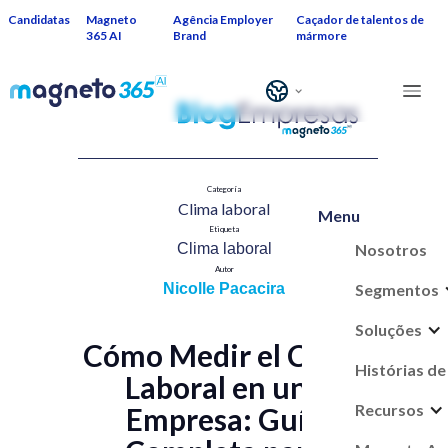
Candidatas
Magneto
Agência Employer
Caçador de talentos de
365 AI
Brand
mármore
Categoría
Clima laboral​
Menu
Etiqueta
Nosotros
Clima laboral
Autor
Segmentos
Nicolle Pacacira
Soluções
Cómo Medir el Clima
Histórias de
Laboral en una
Recursos
Empresa: Guía