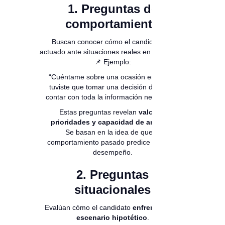
1. Preguntas de
comportamiento
Buscan conocer cómo el candidato ha
actuado ante situaciones reales en el pasado.
📌 Ejemplo:
“Cuéntame sobre una ocasión en la que
tuviste que tomar una decisión difícil sin
contar con toda la información necesaria.”
Estas preguntas revelan
valores,
prioridades y capacidad de análisis
.
Se basan en la idea de que el
comportamiento pasado predice el futuro
desempeño.
2. Preguntas
situacionales
Evalúan cómo el candidato
enfrentaría un
escenario hipotético
.