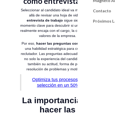
como entrevistador
Magneto A
Seleccionar al candidato ideal va mucho más
Contacto
allá de revisar una hoja de vida.
La
entrevista de trabajo
sigue siendo el
Próximos L
momento clave para descubrir si una persona
realmente encaja con el cargo, la cultura y los
valores de la empresa.
Por eso,
hacer las preguntas correctas
es
una habilidad estratégica para cualquier
reclutador. Las preguntas adecuadas revelan
no solo la experiencia del candidato, sino
también su actitud, forma de pensar,
resolución de problemas y motivación.
Optimiza tus procesos de
selección en un 50%
La importancia de
hacer las