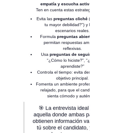
empatía y escucha activa.
Ten en cuenta estas estrategias:
Evita las
preguntas cliché
(“¿Cuál es
tu mayor debilidad?”) y busca
escenarios reales.
Formula
preguntas abiertas
, que
permitan respuestas amplias y
reflexivas.
Usa
preguntas de seguimiento
:
“¿Cómo lo hiciste?”, “¿Qué
aprendiste?”
Controla el tiempo: evita desviarte del
objetivo principal.
Fomenta un ambiente profesional pero
relajado, para que el candidato se
sienta cómodo y auténtico.
🎯 La entrevista ideal es
aquella donde ambas partes
obtienen información valiosa:
tú sobre el candidato, y él