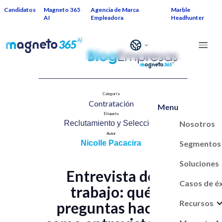
Candidatos
Magneto 365
Agencia de Marca
Marble
AI
Empleadora
Headhunter
Categoría
Contratación​
Menu
Etiqueta
Nosotros
Reclutamiento y Selección​
Autor
Segmentos
Nicolle Pacacira
Soluciones
Entrevista de
Casos de é
trabajo: qué
Recursos
preguntas hacer