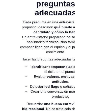
preguntas
adecuadas
Cada pregunta en una entrevista tiene un
propósito: descubrir
qué puede aportar el
candidato y cómo lo hará
.
Un entrevistador preparado no solo evalúa
habilidades técnicas, sino también la
compatibilidad con el equipo y el potencial de
crecimiento.
Hacer las preguntas adecuadas te permite:
Identificar competencias clave
para
el éxito en el puesto.
Evaluar
valores, motivaciones y
actitudes
.
Detectar
red flags
o señales de alerta.
Crear una conversación más natural y
productiva.
Recuerda:
una buena entrevista es
bidireccional
. No se trata solo de evaluar,