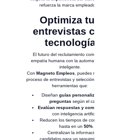
refuerza la marca empleadora.
Optimiza tus
entrevistas con
tecnología
El futuro del reclutamiento combina la
empatía humana con la automatización
inteligente.
Con
Magneto Empleos
, puedes mejorar tu
proceso de entrevistas y selección gracias a
herramientas que:
Diseñan
guías personalizadas de
preguntas
según el cargo.
Evalúan respuestas y competencias
con inteligencia artificial.
Reducen los tiempos de contratación
hasta en un
50%
.
Centralizan la información de
candidatos para un seguimiento más