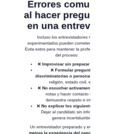
Errores comunes
al hacer preguntas
en una entrevista
Incluso los entrevistadores más
experimentados pueden cometer errores.
Evita estos para mantener la profesionalidad
del proceso:
❌
Improvisar sin preparar el guion.
❌
Formular preguntas
discriminatorias o personales.
(edad,
religión, estado civil, etc.)
❌
No escuchar activamente.
Tomar
notas y hacer contacto visual
demuestra respeto e interés.
❌
No explicar los siguientes pasos.
Dejar al candidato sin información
genera incertidumbre.
Un entrevistador preparado y empático
mejora la experiencia del candidato
y