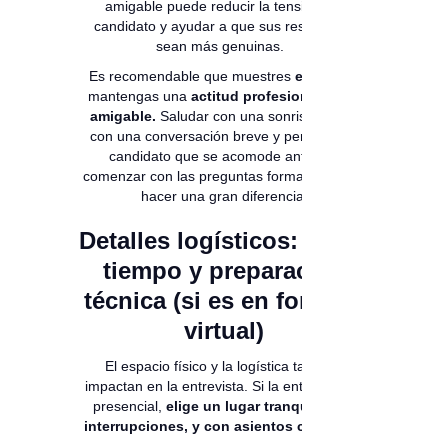
amigable puede reducir la tensión del
candidato y ayudar a que sus respuestas
sean más genuinas.
Es recomendable que muestres
empatía
y
mantengas una
actitud profesional, pero
amigable.
Saludar con una sonrisa, iniciar
con una conversación breve y permitirle al
candidato que se acomode antes de
comenzar con las preguntas formales puede
hacer una gran diferencia.
Detalles logísticos: lugar,
tiempo y preparación
técnica (si es en formato
virtual)
El espacio físico y la logística también
impactan en la entrevista. Si la entrevista es
presencial,
elige un lugar tranquilo, sin
interrupciones, y con asientos cómodos.