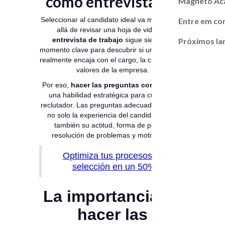
como entrevistador
Magneto A
Seleccionar al candidato ideal va mucho más
Entre em co
allá de revisar una hoja de vida.
La
entrevista de trabajo
sigue siendo el
Próximos l
momento clave para descubrir si una persona
realmente encaja con el cargo, la cultura y los
valores de la empresa.
Por eso,
hacer las preguntas correctas
es
una habilidad estratégica para cualquier
reclutador. Las preguntas adecuadas revelan
no solo la experiencia del candidato, sino
también su actitud, forma de pensar,
resolución de problemas y motivación.
Optimiza tus procesos de
selección en un 50%
La importancia de
hacer las