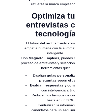
refuerza la marca empleadora.
Optimiza tus
entrevistas con
tecnología
El futuro del reclutamiento combina la
empatía humana con la automatización
inteligente.
Con
Magneto Empleos
, puedes mejorar tu
proceso de entrevistas y selección gracias a
herramientas que:
Diseñan
guías personalizadas de
preguntas
según el cargo.
Evalúan respuestas y competencias
con inteligencia artificial.
Reducen los tiempos de contratación
hasta en un
50%
.
Centralizan la información de
candidatos para un seguimiento más