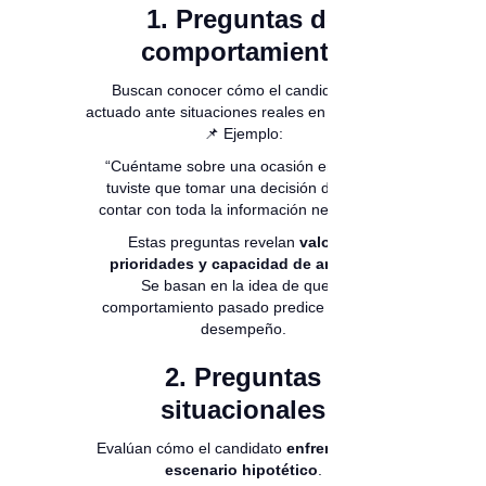
1. Preguntas de
comportamiento
Buscan conocer cómo el candidato ha
actuado ante situaciones reales en el pasado.
📌 Ejemplo:
“Cuéntame sobre una ocasión en la que
tuviste que tomar una decisión difícil sin
contar con toda la información necesaria.”
Estas preguntas revelan
valores,
prioridades y capacidad de análisis
.
Se basan en la idea de que el
comportamiento pasado predice el futuro
desempeño.
2. Preguntas
situacionales
Evalúan cómo el candidato
enfrentaría un
escenario hipotético
.