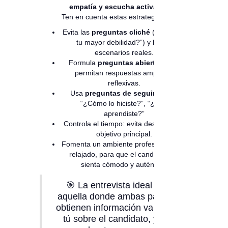
empatía y escucha activa.
Ten en cuenta estas estrategias:
Evita las
preguntas cliché
(“¿Cuál es
tu mayor debilidad?”) y busca
escenarios reales.
Formula
preguntas abiertas
, que
permitan respuestas amplias y
reflexivas.
Usa
preguntas de seguimiento
:
“¿Cómo lo hiciste?”, “¿Qué
aprendiste?”
Controla el tiempo: evita desviarte del
objetivo principal.
Fomenta un ambiente profesional pero
relajado, para que el candidato se
sienta cómodo y auténtico.
🎯 La entrevista ideal es
aquella donde ambas partes
obtienen información valiosa:
tú sobre el candidato, y él