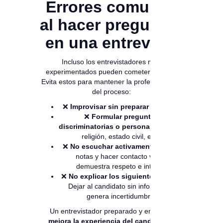
Errores comunes
al hacer preguntas
en una entrevista
Incluso los entrevistadores más
experimentados pueden cometer errores.
Evita estos para mantener la profesionalidad
del proceso:
❌
Improvisar sin preparar el guion.
❌
Formular preguntas
discriminatorias o personales.
(edad,
religión, estado civil, etc.)
❌
No escuchar activamente.
Tomar
notas y hacer contacto visual
demuestra respeto e interés.
❌
No explicar los siguientes pasos.
Dejar al candidato sin información
genera incertidumbre.
Un entrevistador preparado y empático
mejora la experiencia del candidato
y