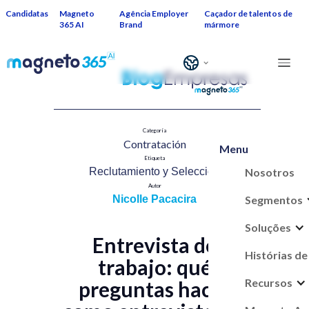
Candidatas
Magneto
Agência Employer
Caçador de talentos de
365 AI
Brand
mármore
Categoría
Contratación​
Menu
Etiqueta
Nosotros
Reclutamiento y Selección​
Autor
Segmentos
Nicolle Pacacira
Soluções
Entrevista de
Histórias de
trabajo: qué
Recursos
preguntas hacer