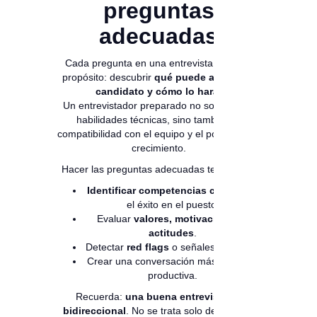
preguntas
adecuadas
Cada pregunta en una entrevista tiene un
propósito: descubrir
qué puede aportar el
candidato y cómo lo hará
.
Un entrevistador preparado no solo evalúa
habilidades técnicas, sino también la
compatibilidad con el equipo y el potencial de
crecimiento.
Hacer las preguntas adecuadas te permite:
Identificar competencias clave
para
el éxito en el puesto.
Evaluar
valores, motivaciones y
actitudes
.
Detectar
red flags
o señales de alerta.
Crear una conversación más natural y
productiva.
Recuerda:
una buena entrevista es
bidireccional
. No se trata solo de evaluar,