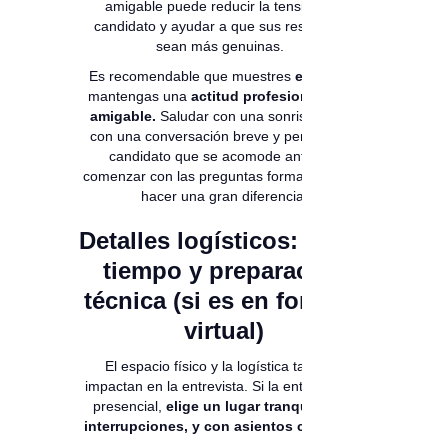
amigable puede reducir la tensión del
candidato y ayudar a que sus respuestas
sean más genuinas.
Es recomendable que muestres
empatía
y
mantengas una
actitud profesional, pero
amigable.
Saludar con una sonrisa, iniciar
con una conversación breve y permitirle al
candidato que se acomode antes de
comenzar con las preguntas formales puede
hacer una gran diferencia.
Detalles logísticos: lugar,
tiempo y preparación
técnica (si es en formato
virtual)
El espacio físico y la logística también
impactan en la entrevista. Si la entrevista es
presencial,
elige un lugar tranquilo, sin
interrupciones, y con asientos cómodos.