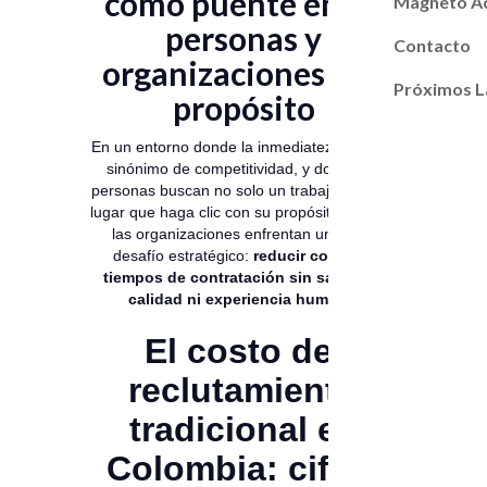
como puente entre
Magneto A
personas y
Contacto
organizaciones con
Próximos L
propósito
En un entorno donde la inmediatez se volvió
sinónimo de competitividad, y donde las
personas buscan no solo un trabajo, sino un
lugar que haga clic con su propósito de vida,
las organizaciones enfrentan un doble
desafío estratégico:
reducir costos y
tiempos de contratación sin sacrificar
calidad ni experiencia humana
.
El costo del
reclutamiento
tradicional en
Colombia: cifras