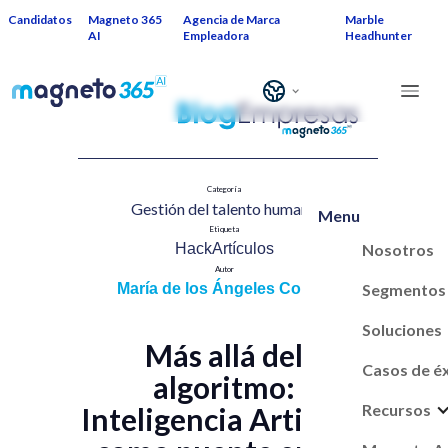
Candidatos
Magneto 365
Agencia de Marca
Marble
AI
Empleadora
Headhunter
Categoría
Gestión del talento humano​
Menu
Etiqueta
Nosotros
HackArtículos
Autor
Segmentos
María de los Ángeles Correa
Soluciones
Más allá del
Casos de é
algoritmo:
Recursos
Inteligencia Artificial