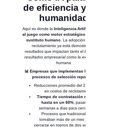
de eficiencia y a la
humanidad
Aquí es donde la
Inteligencia Artificial entra
al juego como motor estratégico, no como
sustituto humano
. La adopción de IA en
reclutamiento ya está demostrando
resultados que impactan tanto el
Estado de
resultados empresarial
como
la experiencia
humana
📊 Empresas que implementan IA en sus
procesos de selección reportan:
Reducciones promedio del 23% al 50%
en costos de reclutamiento.
Tiempo de contratación reducido
hasta en un 60%
, pasando de
semanas a días para cerrar roles.
Procesos que tradicionalmente
tomaban más de un mes pueden
cerrarse en menos de dos semanas en