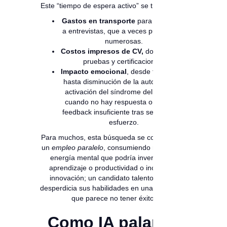
Este “tiempo de espera activo” se traduce en:
Gastos en transporte
para acercarse
a entrevistas, que a veces pueden ser
numerosas.
Costos impresos de CV,
documentos,
pruebas y certificaciones.
Impacto emocional
, desde frustración
hasta disminución de la autoestima, o
activación del síndrome del impostor
cuando no hay respuesta o se da un
feedback insuficiente tras semanas de
esfuerzo.
Para muchos, esta búsqueda se convierte en
un
empleo paralelo
, consumiendo recursos y
energía mental que podría invertirse en
aprendizaje o productividad o incluso en
innovación; un candidato talentoso, que
desperdicia sus habilidades en una búsqueda
que parece no tener éxito.
Como IA palanca