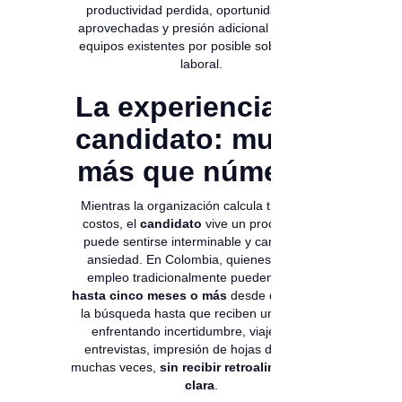
productividad perdida, oportunidades no
aprovechadas y presión adicional sobre los
equipos existentes por posible sobre carga
laboral.
La experiencia del
candidato: mucho
más que números
Mientras la organización calcula tiempos y
costos, el
candidato
vive un proceso que
puede sentirse interminable y cargado de
ansiedad. En Colombia, quienes buscan
empleo tradicionalmente pueden invertir
hasta cinco meses o más
desde que inician
la búsqueda hasta que reciben una oferta,
enfrentando incertidumbre, viajes para
entrevistas, impresión de hojas de vida y,
muchas veces,
sin recibir retroalimentación
clara
.