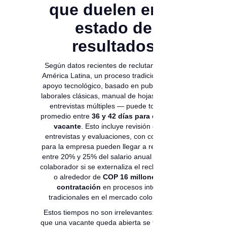
que duelen en el
estado de
resultados
Según datos recientes de reclutamiento en
América Latina, un proceso tradicional — sin
apoyo tecnológico, basado en publicaciones
laborales clásicas, manual de hojas de vida y
entrevistas múltiples — puede tomar en
promedio entre
36 y 42 días para cerrar una
vacante
. Esto incluye revisión de CV,
entrevistas y evaluaciones, con costos que
para la empresa pueden llegar a representar
entre 20% y 25% del salario anual del nuevo
colaborador si se externaliza el reclutamiento,
o alrededor de
COP 16 millones por
contratación
en procesos internos
tradicionales en el mercado colombiano.
Estos tiempos no son irrelevantes: cada día
que una vacante queda abierta se traduce en