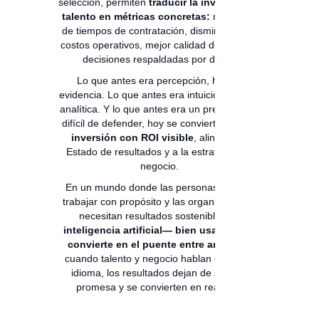
selección, permiten
traducir la inversión en
talento en métricas concretas:
reducción
de tiempos de contratación, disminución de
costos operativos, mejor calidad de match y
decisiones respaldadas por datos.
Lo que antes era percepción, hoy es
evidencia. Lo que antes era intuición, hoy es
analítica. Y lo que antes era un presupuesto
difícil de defender, hoy se convierte en
una
inversión con ROI visible
, alineada al
Estado de resultados y a la estrategia del
negocio.
En un mundo donde las personas buscan
trabajar con propósito y las organizaciones
necesitan resultados sostenibles,
la
inteligencia artificial— bien usada — se
convierte en el puente entre ambos
. Y
cuando talento y negocio hablan el mismo
idioma, los resultados dejan de ser una
promesa y se convierten en realidad.