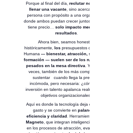
Porque al final del día,
reclutar no es solo
llenar una vacante
, sino acercar a una
persona con propósito a una organización
donde ambos puedan crecer juntos. Y eso no
tiene precio…
solo impacto medible en
resultados
.
Ahora bien, seamos honestos:
históricamente,
los
presupuestos de Gestión
Humana
— bienestar, atracción, selección,
formación — suelen ser de los rubros más
pesados en la mesa directiva
. Y, muchas
veces, también de los más complejos de
sustentar cuando llega la pregunta
incómoda, pero necesaria: ¿cómo esta
inversión en talento apalanca realmente los
objetivos organizacionales?
Aquí es donde la tecnología deja de ser un
gasto y se convierte en
palanca de
eficiencia y claridad
. Herramientas como
Magneto
, que integran inteligencia artificial
en los procesos de atracción, evaluación y