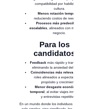
compatibilidad por habilidades y
cultura.
Menos rotación temprana,
reduciendo costos de reemplazo.
Procesos más predecibles y
escalables
, alineados con métricas de
negocio.
Para los
candidatos
Feedback
más rápido y transparente,
eliminando la ansiedad del silencio.
Coincidencias más relevantes
, con
roles alineados a expectativas de
propósito y crecimiento.
Menor desgaste económico y
temporal
, al evitar viajes innecesarios
y entrevistas repetitivas.
En un mundo donde los individuos buscan no
solo empleo, sino significado, los procesos