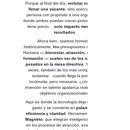
Porque al final del día,
reclutar no es solo
llenar una vacante
, sino acercar a una
persona con propósito a una organización
donde ambos puedan crecer juntos. Y eso no
tiene precio…
solo impacto medible en
resultados
.
Ahora bien, seamos honestos:
históricamente,
los
presupuestos de Gestión
Humana
— bienestar, atracción, selección,
formación — suelen ser de los rubros más
pesados en la mesa directiva
. Y, muchas
veces, también de los más complejos de
sustentar cuando llega la pregunta
incómoda, pero necesaria: ¿cómo esta
inversión en talento apalanca realmente los
objetivos organizacionales?
Aquí es donde la tecnología deja de ser un
gasto y se convierte en
palanca de
eficiencia y claridad
. Herramientas como
Magneto
, que integran inteligencia artificial
en los procesos de atracción, evaluación y