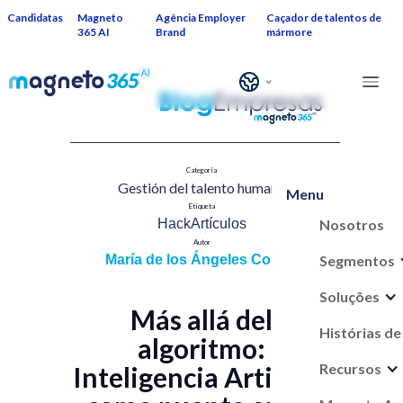
Candidatas
Magneto
Agência Employer
Caçador de talentos de
365 AI
Brand
mármore
Categoría
Gestión del talento humano​
Menu
Etiqueta
Nosotros
HackArtículos
Autor
Segmentos
María de los Ángeles Correa
Soluções
Más allá del
Histórias de
algoritmo:
Recursos
Inteligencia Artificial