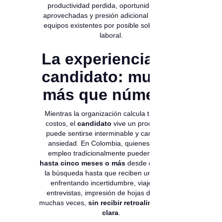
productividad perdida, oportunidades no
aprovechadas y presión adicional sobre los
equipos existentes por posible sobre carga
laboral.
La experiencia del
candidato: mucho
más que números
Mientras la organización calcula tiempos y
costos, el
candidato
vive un proceso que
puede sentirse interminable y cargado de
ansiedad. En Colombia, quienes buscan
empleo tradicionalmente pueden invertir
hasta cinco meses o más
desde que inician
la búsqueda hasta que reciben una oferta,
enfrentando incertidumbre, viajes para
entrevistas, impresión de hojas de vida y,
muchas veces,
sin recibir retroalimentación
clara
.