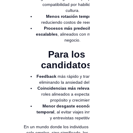
compatibilidad por habilidades y
cultura.
Menos rotación temprana,
reduciendo costos de reemplazo.
Procesos más predecibles y
escalables
, alineados con métricas de
negocio.
Para los
candidatos
Feedback
más rápido y transparente,
eliminando la ansiedad del silencio.
Coincidencias más relevantes
, con
roles alineados a expectativas de
propósito y crecimiento.
Menor desgaste económico y
temporal
, al evitar viajes innecesarios
y entrevistas repetitivas.
En un mundo donde los individuos buscan no
solo empleo, sino significado, los procesos