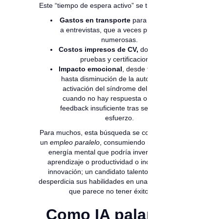
Este “tiempo de espera activo” se traduce en:
Gastos en transporte
para acercarse
a entrevistas, que a veces pueden ser
numerosas.
Costos impresos de CV,
documentos,
pruebas y certificaciones.
Impacto emocional
, desde frustración
hasta disminución de la autoestima, o
activación del síndrome del impostor
cuando no hay respuesta o se da un
feedback insuficiente tras semanas de
esfuerzo.
Para muchos, esta búsqueda se convierte en
un
empleo paralelo
, consumiendo recursos y
energía mental que podría invertirse en
aprendizaje o productividad o incluso en
innovación; un candidato talentoso, que
desperdicia sus habilidades en una búsqueda
que parece no tener éxito.
Como IA palanca