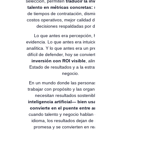
selección, permiten
traducir la inversión en
talento en métricas concretas:
reducción
de tiempos de contratación, disminución de
costos operativos, mejor calidad de match y
decisiones respaldadas por datos.
Lo que antes era percepción, hoy es
evidencia. Lo que antes era intuición, hoy es
analítica. Y lo que antes era un presupuesto
difícil de defender, hoy se convierte en
una
inversión con ROI visible
, alineada al
Estado de resultados y a la estrategia del
negocio.
En un mundo donde las personas buscan
trabajar con propósito y las organizaciones
necesitan resultados sostenibles,
la
inteligencia artificial— bien usada — se
convierte en el puente entre ambos
. Y
cuando talento y negocio hablan el mismo
idioma, los resultados dejan de ser una
promesa y se convierten en realidad.