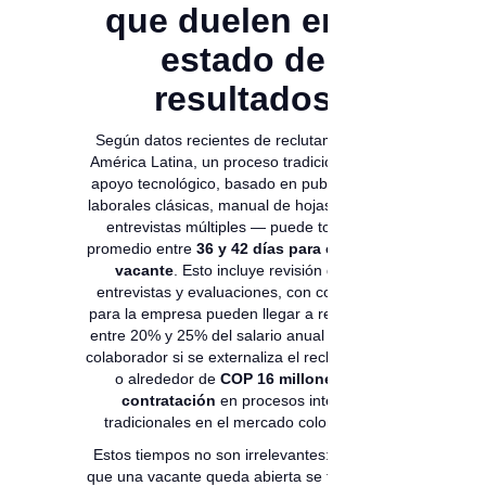
que duelen en el
estado de
resultados
Según datos recientes de reclutamiento en
América Latina, un proceso tradicional — sin
apoyo tecnológico, basado en publicaciones
laborales clásicas, manual de hojas de vida y
entrevistas múltiples — puede tomar en
promedio entre
36 y 42 días para cerrar una
vacante
. Esto incluye revisión de CV,
entrevistas y evaluaciones, con costos que
para la empresa pueden llegar a representar
entre 20% y 25% del salario anual del nuevo
colaborador si se externaliza el reclutamiento,
o alrededor de
COP 16 millones por
contratación
en procesos internos
tradicionales en el mercado colombiano.
Estos tiempos no son irrelevantes: cada día
que una vacante queda abierta se traduce en