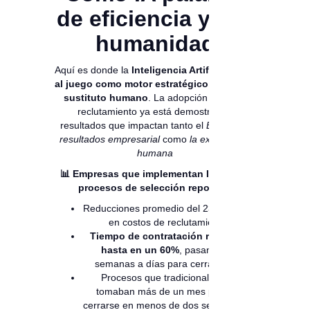
de eficiencia y a la
humanidad
Aquí es donde la
Inteligencia Artificial entra
al juego como motor estratégico, no como
sustituto humano
. La adopción de IA en
reclutamiento ya está demostrando
resultados que impactan tanto el
Estado de
resultados empresarial
como
la experiencia
humana
📊 Empresas que implementan IA en sus
procesos de selección reportan:
Reducciones promedio del 23% al 50%
en costos de reclutamiento.
Tiempo de contratación reducido
hasta en un 60%
, pasando de
semanas a días para cerrar roles.
Procesos que tradicionalmente
tomaban más de un mes pueden
cerrarse en menos de dos semanas en