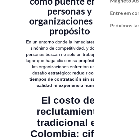
como puente entre
Magneto A
personas y
Entre em co
organizaciones con
Próximos l
propósito
En un entorno donde la inmediatez se volvió
sinónimo de competitividad, y donde las
personas buscan no solo un trabajo, sino un
lugar que haga clic con su propósito de vida,
las organizaciones enfrentan un doble
desafío estratégico:
reducir costos y
tiempos de contratación sin sacrificar
calidad ni experiencia humana
.
El costo del
reclutamiento
tradicional en
Colombia: cifras