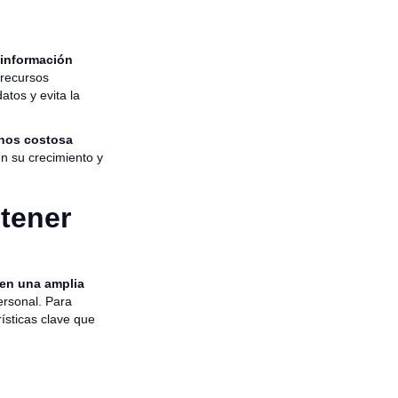
 información
 recursos
atos y evita la
enos costosa
n su crecimiento y
 tener
cen una amplia
ersonal. Para
ísticas clave que