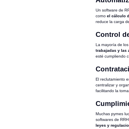
Un software de R
como
el cálculo 
reduce la carga d
Control de
La mayoría de los
trabajadas y las
esté cumpliendo co
Contratac
El reclutamiento 
centralizar y org
facilitando la tom
Cumplimie
Muchas pymes luch
softwares de RRHH
leyes y regulaci