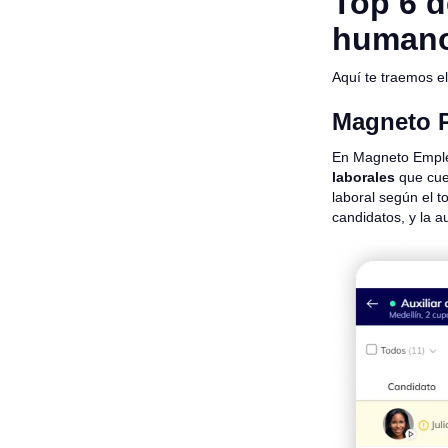
Top 6 d
human
Aquí te traemos e
Magneto 
En Magneto Empl
laborales
que cue
laboral según el t
candidatos, y la a