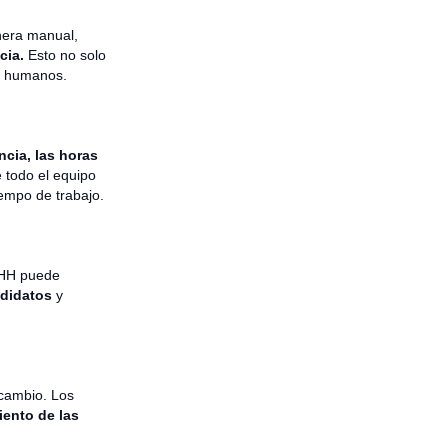
nera manual,
ncia.
Esto no solo
es humanos.
ncia, las horas
 todo el equipo
iempo de trabajo.
RHH puede
ndidatos
y
 cambio. Los
ento de las