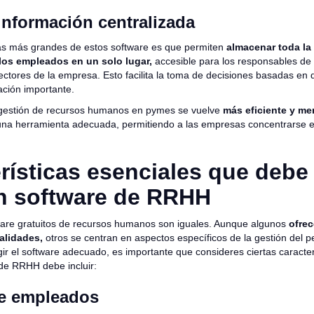
información centralizada
as más grandes de estos software es que permiten
almacenar toda la
los empleados en un solo lugar,
accesible para los responsables de
ctores de la empresa. Esto facilita la toma de decisiones basadas en d
ación importante.
 la gestión de recursos humanos en pymes se vuelve
más eficiente y m
 una herramienta adecuada, permitiendo a las empresas concentrarse e
rísticas esenciales que debe
n software de RRHH
ware gratuitos de recursos humanos son iguales. Aunque algunos
ofre
alidades,
otros se centran en aspectos específicos de la gestión del p
ir el software adecuado, es importante que consideres ciertas caracter
de RRHH debe incluir:
e empleados