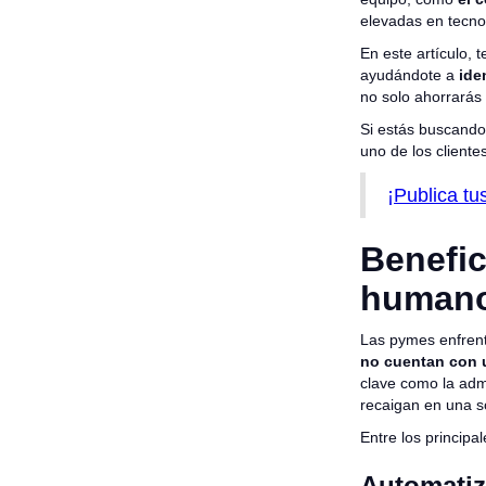
elevadas en tecno
En este artículo,
ayudándote a
iden
no solo ahorrarás 
Si estás buscando 
uno de los client
¡Publica t
Benefic
humano
Las pymes enfrent
no cuentan con 
clave como la adm
recaigan en una 
Entre los princip
Automatiz