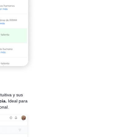
uitiva y sus
cia.
Ideal para
onal.