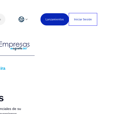
o
Lanzamientos
Iniciar Sesión
ira
s
nciales de su
nversiones