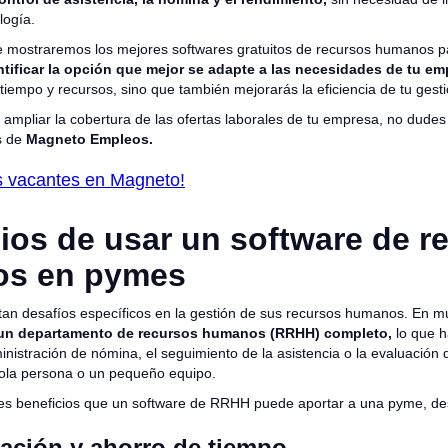
logía.
 te mostraremos los mejores softwares gratuitos de recursos humanos 
tificar la opción que mejor se adapte a las necesidades de tu e
tiempo y recursos, sino que también mejorarás la eficiencia de tu gest
ampliar la cobertura de las ofertas laborales de tu empresa, no dudes
es de
Magneto Empleos.
us vacantes en Magneto!
ios de usar un software de r
s en pymes
an desafíos específicos en la gestión de sus recursos humanos. En m
un departamento de recursos humanos (RRHH) completo,
lo que 
inistración de nómina, el seguimiento de la asistencia o la evaluació
sola persona o un pequeño equipo.
ales beneficios que un software de RRHH puede aportar a una pyme, d
ación y ahorro de tiempo