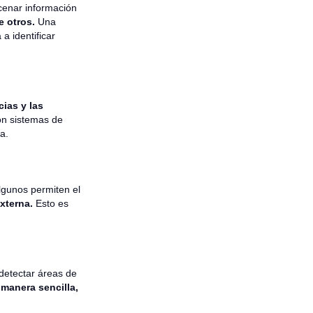
cenar información
e otros.
Una
a identificar
cias y las
on sistemas de
a.
lgunos permiten el
xterna.
Esto es
detectar áreas de
 manera sencilla,