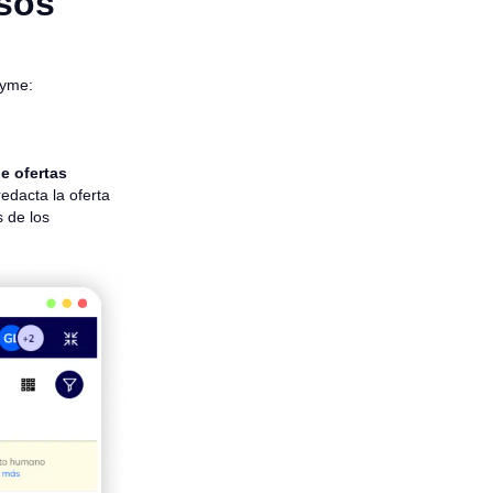
rsos
Pyme:
e ofertas
edacta la oferta
s de los