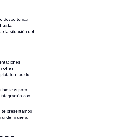
ue desee tomar
 hasta
e la situación del
entaciones
n otras
 plataformas de
s básicas para
 integración con
, te presentamos
onar de manera