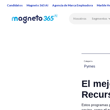
Candidatos
Magneto 365 AI
Agencia de Marca Empleadora
Marble H
Nosotros
Segmentos
Categoría
Pymes​
El mej
Recur
Estos programas p
equipo, como
el 