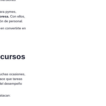
para pymes,
mpresa.
Con ellos,
ión de personal.
 en convertirte en
ecursos
uchas ocasiones,
hace que tareas
n del desempeño
estacan: