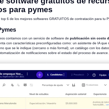
e software gratuitos de recu
os para pymes
l top 6 de los mejores softwares GRATUITOS de contratación para tu 
Pymes
eos contamos con un
servicio de software de
publicación sin costo d
nta con características preconfiguradas como: un asistente de IA que r
ono que se le indique (cercano o más formal); un catálogo con los dato
utomatización de notificaciones sobre el estado del proceso de avance.