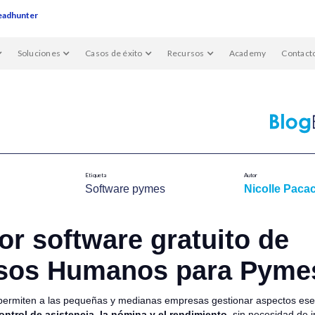
eadhunter
Soluciones
Casos de éxito
Recursos
Academy
Contact
Etiqueta
Autor
Software pymes​
Nicolle Pacac
or software gratuito de
sos Humanos para Pyme
ermiten a las pequeñas y medianas empresas gestionar aspectos ese
control de asistencia, la nómina y el rendimiento,
sin necesidad de i