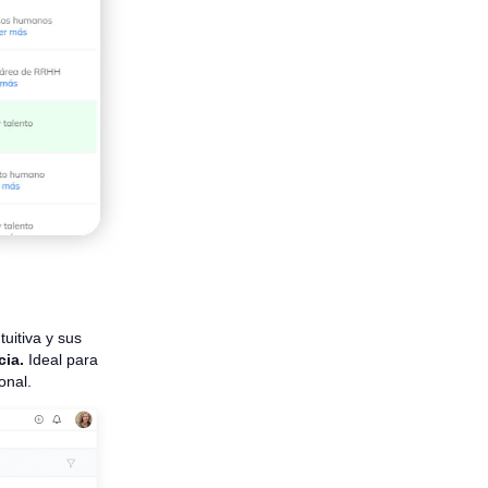
uitiva y sus
cia.
Ideal para
onal.