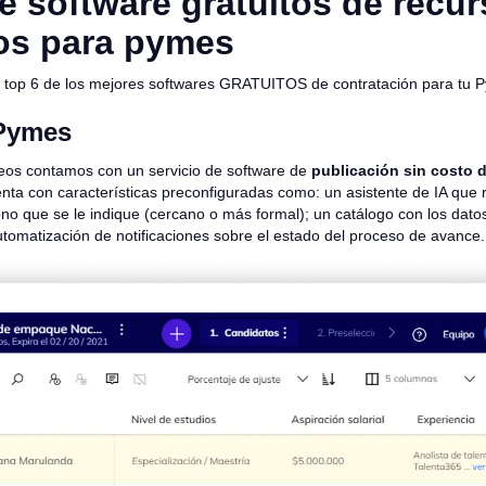
e software gratuitos de recu
os para pymes
l top 6 de los mejores softwares GRATUITOS de contratación para tu 
Pymes
eos contamos con un
servicio de software de
publicación sin costo d
nta con características preconfiguradas como: un asistente de IA que r
ono que se le indique (cercano o más formal); un catálogo con los dato
utomatización de notificaciones sobre el estado del proceso de avance.