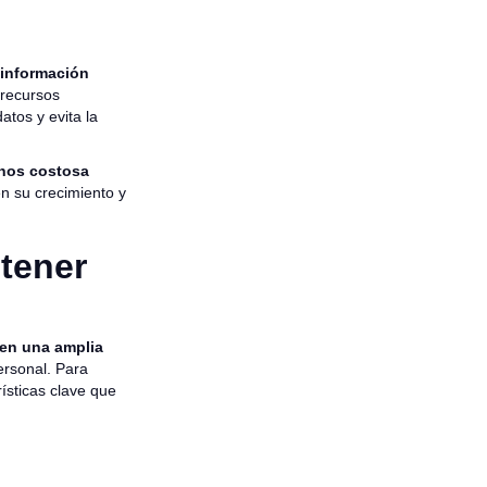
 información
 recursos
atos y evita la
enos costosa
n su crecimiento y
 tener
cen una amplia
ersonal. Para
ísticas clave que