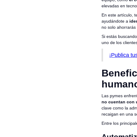
elevadas en tecno
En este artículo,
ayudándote a
iden
no solo ahorrarás 
Si estás buscando 
uno de los client
¡Publica t
Benefic
humano
Las pymes enfrent
no cuentan con 
clave como la adm
recaigan en una 
Entre los princip
Automatiz