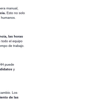
nera manual,
ncia.
Esto no solo
es humanos.
ncia, las horas
 todo el equipo
iempo de trabajo.
RHH puede
ndidatos
y
 cambio. Los
ento de las