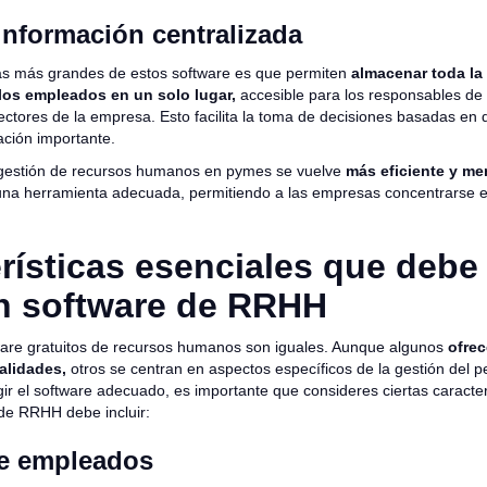
información centralizada
as más grandes de estos software es que permiten
almacenar toda la
los empleados en un solo lugar,
accesible para los responsables de
ctores de la empresa. Esto facilita la toma de decisiones basadas en d
ación importante.
 la gestión de recursos humanos en pymes se vuelve
más eficiente y m
 una herramienta adecuada, permitiendo a las empresas concentrarse e
rísticas esenciales que debe
n software de RRHH
ware gratuitos de recursos humanos son iguales. Aunque algunos
ofre
alidades,
otros se centran en aspectos específicos de la gestión del p
ir el software adecuado, es importante que consideres ciertas caracter
de RRHH debe incluir:
e empleados