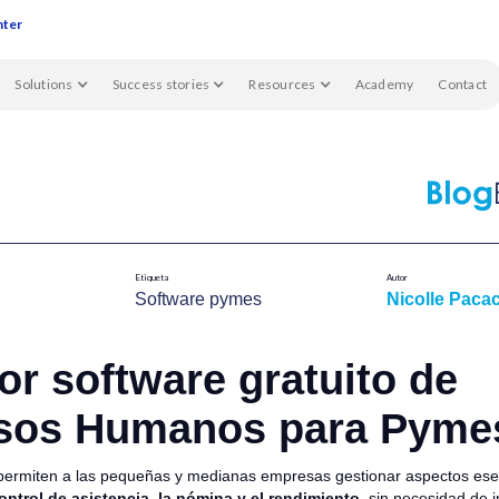
nter
Solutions
Success stories
Resources
Academy
Contact
Etiqueta
Autor
Software pymes​
Nicolle Pacac
or software gratuito de
sos Humanos para Pyme
ermiten a las pequeñas y medianas empresas gestionar aspectos ese
control de asistencia, la nómina y el rendimiento,
sin necesidad de i