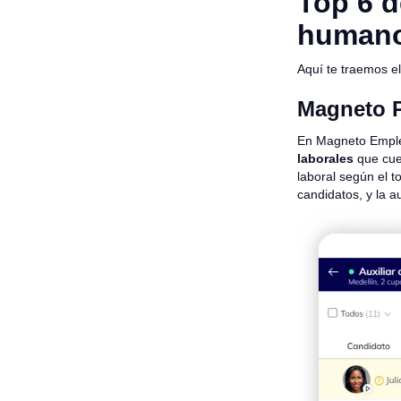
Top 6 d
human
Aquí te traemos e
Magneto 
En Magneto Empl
laborales
que cue
laboral según el t
candidatos, y la a