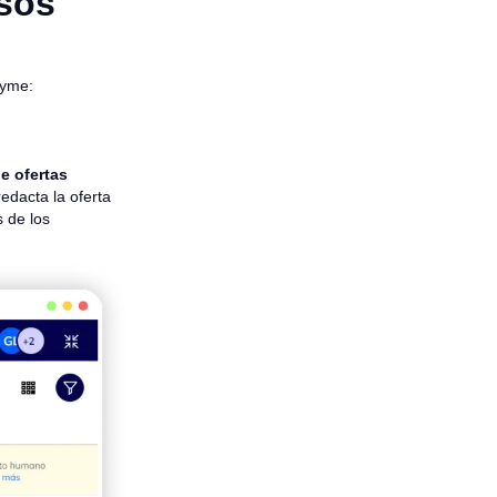
rsos
Pyme:
e ofertas
edacta la oferta
s de los