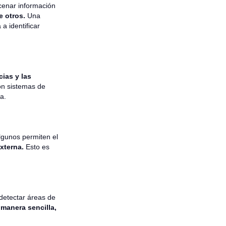
cenar información
e otros.
Una
a identificar
cias y las
on sistemas de
a.
lgunos permiten el
xterna.
Esto es
detectar áreas de
 manera sencilla,