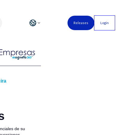
Releases
Login
ira
s
nciales de su
nversiones