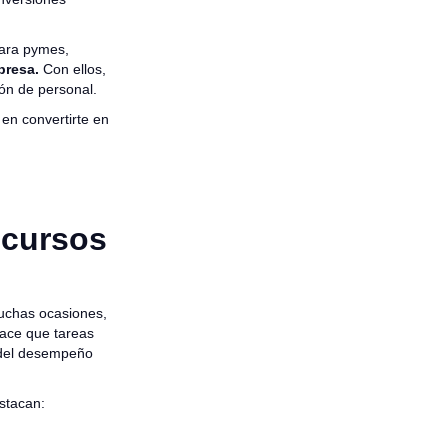
para pymes,
mpresa.
Con ellos,
ión de personal.
 en convertirte en
ecursos
uchas ocasiones,
hace que tareas
n del desempeño
estacan: