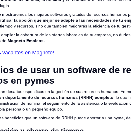
logía.
 te mostraremos los mejores softwares gratuitos de recursos humanos 
tificar la opción que mejor se adapte a las necesidades de tu e
tiempo y recursos, sino que también mejorarás la eficiencia de tu gest
ampliar la cobertura de las ofertas laborales de tu empresa, no dudes
es de
Magneto Empleos.
us vacantes en Magneto!
ios de usar un software de r
s en pymes
an desafíos específicos en la gestión de sus recursos humanos. En m
un departamento de recursos humanos (RRHH) completo,
lo que 
inistración de nómina, el seguimiento de la asistencia o la evaluació
sola persona o un pequeño equipo.
ales beneficios que un software de RRHH puede aportar a una pyme, d
ación y ahorro de tiempo