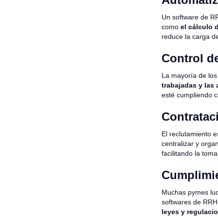
Un software de R
como
el cálculo 
reduce la carga d
Control de
La mayoría de los
trabajadas y las
esté cumpliendo co
Contratac
El reclutamiento 
centralizar y org
facilitando la tom
Cumplimie
Muchas pymes luch
softwares de RRHH
leyes y regulaci