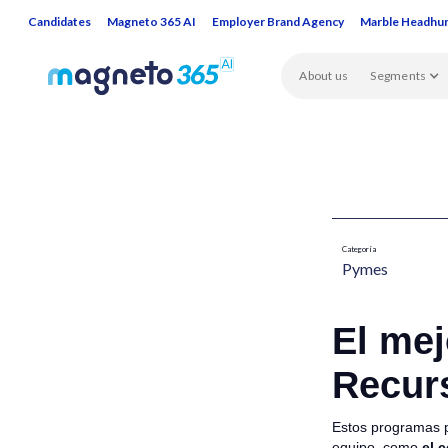
Candidates
Magneto 365 AI
Employer Brand Agency
Marble Headhu
About us
Segments
Categoría
Pymes​
El mej
Recur
Estos programas p
equipo, como
el 